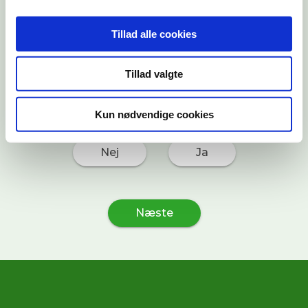
Tillad alle cookies
Tillad valgte
Skal din havemand medbringe redskaber?
Har du ikke selv redskaber til rådighed, kan din havemand
Kun nødvendige cookies
medbringe selv.
Det koster
10%
ekstra.
Nej
Ja
Næste