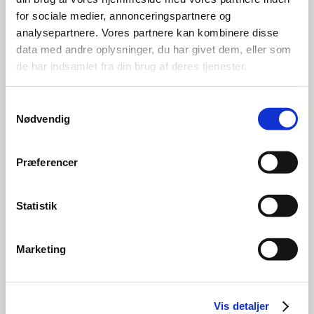
for sociale medier, annonceringspartnere og
analysepartnere. Vores partnere kan kombinere disse
Hækklipning
data med andre oplysninger, du har givet dem, eller som
de har indsamlet fra din brug af deres tjenester.
Beskæring
S
Nødvendig
a
Bortkørsel af haveaffald
m
t
Præferencer
Anden haveservice
y
k
k
Statistik
e
Beskriv opgaverne
v
Fortæl os mere om dine opgaver. Vær opmærksom på,
Marketing
at der
ikke
tilbydes træfældning gennem Go Go Garden.
a
l
g
Vis detaljer