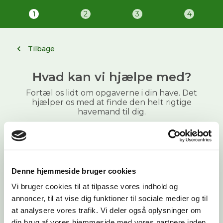
Bestil haveservice | Go Go Garden
1
2
3
4
Tilbage
Hvad kan vi hjælpe med?
Fortæl os lidt om opgaverne i din have. Det
hjælper os med at finde den helt rigtige
havemand til dig.
Hvad har du brug for hjælp til?
Denne hjemmeside bruger cookies
Græsslåning
Vi bruger cookies til at tilpasse vores indhold og
annoncer, til at vise dig funktioner til sociale medier og til
at analysere vores trafik. Vi deler også oplysninger om
Ukrudtsbekæmpelse
din brug af vores hjemmeside med vores partnere inden