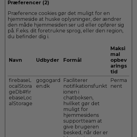
Præferencer (2)
Præference cookies gør det muligt for en
hjemmeside at huske oplysninger, der ændrer
den måde hjemmesiden ser ud eller opfører sig
på. F.eks. dit foretrukne sprog, eller den region,
du befinder dig i.
Maksi
mal
Navn
Udbyder
Formål
opbev
arings
tid
firebaseL
gogogard
Faciliterer
Perma
ocalStora
en.dk
notifikationsfunkt
nent
geDb#fir
ionen i
ebaseLoc
chatboksen,
alStorage
hvilket gør det
muligt for
hjemmesidens
supportteam at
give brugeren
besked, når der er