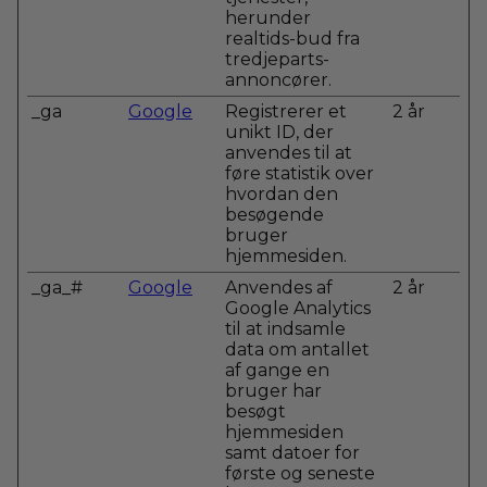
herunder
realtids-bud fra
tredjeparts-
annoncører.
_ga
Google
Registrerer et
2 år
unikt ID, der
anvendes til at
føre statistik over
hvordan den
besøgende
bruger
hjemmesiden.
_ga_#
Google
Anvendes af
2 år
Google Analytics
til at indsamle
data om antallet
af gange en
bruger har
besøgt
hjemmesiden
samt datoer for
første og seneste