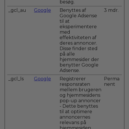
besøg.
_gcl_au
Google
Benyttes af
3 mdr.
Google Adsense
til at
eksperimentere
med
effektiviteten af
deres annoncer.
Disse finder sted
på alle
hjemmesider der
benytter Google
Adsense.
_gcl_ls
Google
Registrerer
Perma
responsraten
nent
mellem brugeren
og hjemmesidens
pop-up annoncer
- Dette benyttes
til at optimere
annoncernes
relevans på
hjemmesiden.