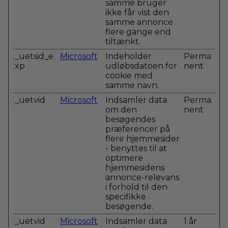
samme bruger
ikke får vist den
samme annonce
flere gange end
tiltænkt.
_uetsid_e
Microsoft
Indeholder
Perma
xp
udløbsdatoen for
nent
cookie med
samme navn.
_uetvid
Microsoft
Indsamler data
Perma
om den
nent
besøgendes
præferencer på
flere hjemmesider
- benyttes til at
optimere
hjemmesidens
annonce-relevans
i forhold til den
specifikke
besøgende.
_uetvid
Microsoft
Indsamler data
1 år