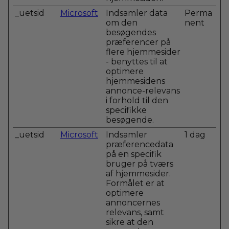
_uetsid
Microsoft
Indsamler data
Perma
om den
nent
besøgendes
præferencer på
flere hjemmesider
- benyttes til at
optimere
hjemmesidens
annonce-relevans
i forhold til den
specifikke
besøgende.
_uetsid
Microsoft
Indsamler
1 dag
præferencedata
på en specifik
bruger på tværs
af hjemmesider.
Formålet er at
optimere
annoncernes
relevans, samt
sikre at den