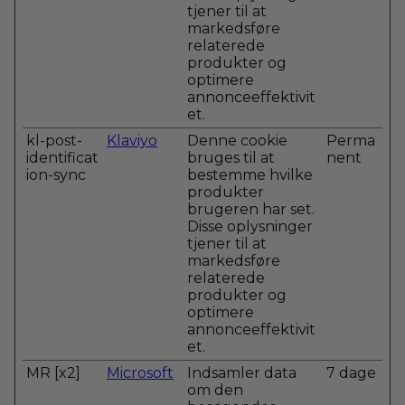
tjener til at
markedsføre
relaterede
produkter og
optimere
annonceeffektivit
et.
kl-post-
Klaviyo
Denne cookie
Perma
identificat
bruges til at
nent
ion-sync
bestemme hvilke
produkter
brugeren har set.
Disse oplysninger
tjener til at
markedsføre
relaterede
produkter og
optimere
annonceeffektivit
et.
MR [x2]
Microsoft
Indsamler data
7 dage
om den