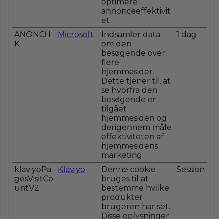
optimere
annonceeffektivit
et.
ANONCH
Microsoft
Indsamler data
1 dag
K
om den
besøgende over
flere
hjemmesider.
Dette tjener til, at
se hvorfra den
besøgende er
tilgået
hjemmesiden og
derigennem måle
effektiviteten af
hjemmesidens
marketing.
klaviyoPa
Klaviyo
Denne cookie
Session
gesVisitCo
bruges til at
untV2
bestemme hvilke
produkter
brugeren har set.
Disse oplysninger