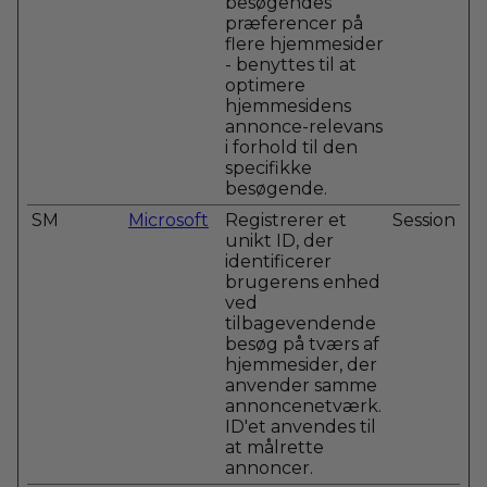
besøgendes
præferencer på
flere hjemmesider
- benyttes til at
optimere
hjemmesidens
annonce-relevans
i forhold til den
specifikke
besøgende.
SM
Microsoft
Registrerer et
Session
unikt ID, der
identificerer
brugerens enhed
ved
tilbagevendende
besøg på tværs af
hjemmesider, der
anvender samme
annoncenetværk.
ID'et anvendes til
at målrette
annoncer.