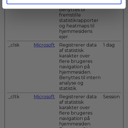
Denne data
benyttes til
fremstille
statistikrapporter
og heatmaps til
hjemmesidens
ejer.
_clsk
Microsoft
Registrerer data
1 dag
af statistisk
karakter over
flere brugeres
navigation på
hjemmesiden.
Benyttes til intern
analyse og
statistik.
_cltk
Microsoft
Registrerer data
Session
af statistisk
karakter over
flere brugeres
navigation på
hjemmesiden.