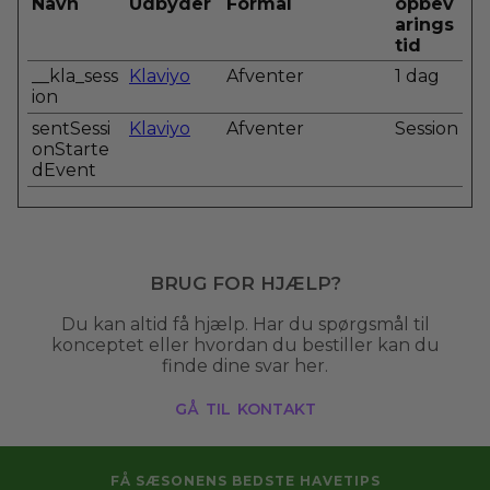
Navn
Udbyder
Formål
opbev
arings
tid
__kla_sess
Klaviyo
Afventer
1 dag
ion
sentSessi
Klaviyo
Afventer
Session
onStarte
dEvent
Brug for hjælp?
Du kan altid få hjælp. Har du spørgsmål til
konceptet eller hvordan du bestiller kan du
finde dine svar her.
gå til kontakt
FÅ SÆSONENS BEDSTE HAVETIPS