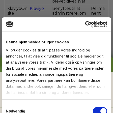
blevet givet svar.
klaviyoOn
Klaviyo
Benyttes til at
Perma
site
administrere, om
nent
brugeren har
tilvalgt
eventuelle
abonnementer
eller
nyhedsbreve.
Denne hjemmeside bruger cookies
Vi bruger cookies til at tilpasse vores indhold og
annoncer, til at vise dig funktioner til sociale medier og til
at analysere vores trafik. Vi deler også oplysninger om
Statistik (7)
GRATIS PRISESTIMAT
din brug af vores hjemmeside med vores partnere inden
Statistiske cookies giver hjemmesideejere indsigt i
for sociale medier, annonceringspartnere og
brugernes interaktion med hjemmesiden, ved at
Hvad koster det
egentlig
at få
analysepartnere. Vores partnere kan kombinere disse
indsamle og rapportere oplysninger anonymt.
data med andre oplysninger, du har givet dem, eller som
hjælp i haven?
Maksi
de har indsamlet fra din brug af deres tjenester.
mal
Få vores prisguide med faste timepriser, eksempler
Navn
Udbyder
Formål
opbev
og en hurtig beregner - direkte i din indbakke.
arings
S
tid
Nødvendig
a