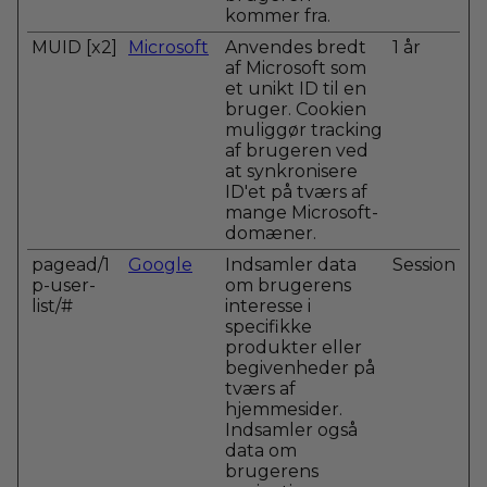
kommer fra.
MUID [x2]
Microsoft
Anvendes bredt
1 år
af Microsoft som
et unikt ID til en
bruger. Cookien
muliggør tracking
af brugeren ved
at synkronisere
ID'et på tværs af
mange Microsoft-
domæner.
pagead/1
Google
Indsamler data
Session
p-user-
om brugerens
list/#
interesse i
specifikke
produkter eller
begivenheder på
tværs af
hjemmesider.
Indsamler også
data om
brugerens