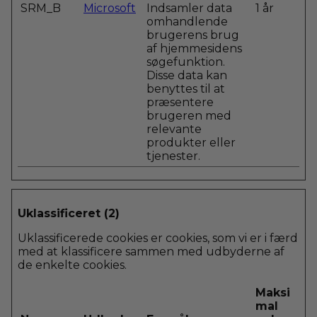
SRM_B
Microsoft
Indsamler data
1 år
omhandlende
brugerens brug
af hjemmesidens
søgefunktion.
Disse data kan
benyttes til at
præsentere
brugeren med
relevante
produkter eller
tjenester.
Uklassificeret (2)
Uklassificerede cookies er cookies, som vi er i færd
med at klassificere sammen med udbyderne af
de enkelte cookies.
Maksi
mal