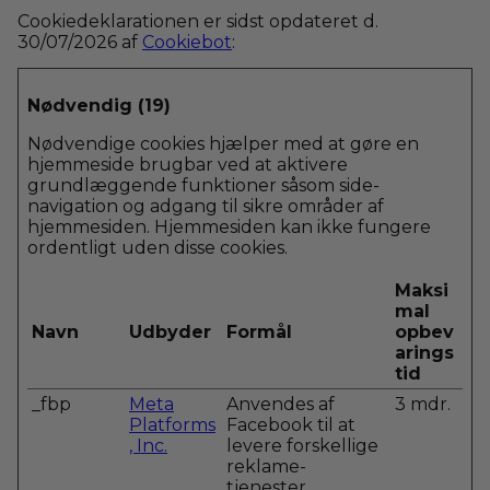
Cookiedeklarationen er sidst opdateret d.
30/07/2026 af
Cookiebot
:
Nødvendig (19)
Nødvendige cookies hjælper med at gøre en
hjemmeside brugbar ved at aktivere
grundlæggende funktioner såsom side-
navigation og adgang til sikre områder af
hjemmesiden. Hjemmesiden kan ikke fungere
ordentligt uden disse cookies.
Maksi
mal
Navn
Udbyder
Formål
opbev
arings
tid
_fbp
Meta
Anvendes af
3 mdr.
Platforms
Facebook til at
, Inc.
levere forskellige
reklame-
tjenester,