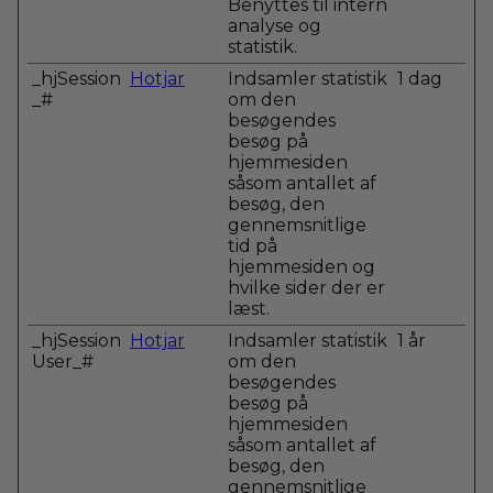
Benyttes til intern
analyse og
statistik.
_hjSession
Hotjar
Indsamler statistik
1 dag
_#
om den
besøgendes
besøg på
hjemmesiden
såsom antallet af
besøg, den
gennemsnitlige
tid på
hjemmesiden og
hvilke sider der er
læst.
_hjSession
Hotjar
Indsamler statistik
1 år
User_#
om den
besøgendes
besøg på
hjemmesiden
såsom antallet af
besøg, den
gennemsnitlige