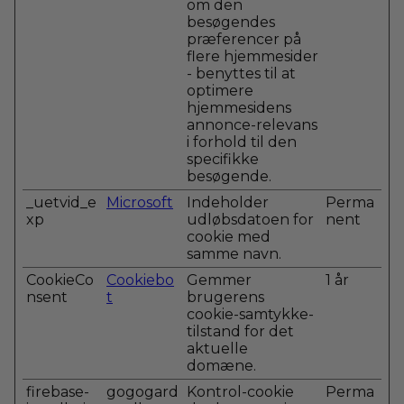
om den
besøgendes
præferencer på
flere hjemmesider
- benyttes til at
optimere
hjemmesidens
annonce-relevans
i forhold til den
specifikke
besøgende.
_uetvid_e
Microsoft
Indeholder
Perma
xp
udløbsdatoen for
nent
cookie med
samme navn.
CookieCo
Cookiebo
Gemmer
1 år
nsent
t
brugerens
cookie-samtykke-
tilstand for det
aktuelle
domæne.
firebase-
gogogard
Kontrol-cookie
Perma