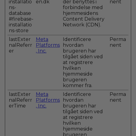
installatio
en.dk
der benyttes i
nent
ns-
forbindelse med
database
hjemmesidens
#firebase-
Content Delivery
installatio
Network (CDN).
ns-store
lastExter
Meta
Identificere
Perma
nalReferr
Platforms
hvordan
nent
er
, Inc.
brugeren har
tilgået siden ved
at registrere
hvilken
hjemmeside
brugeren
kommer fra.
lastExter
Meta
Identificere
Perma
nalReferr
Platforms
hvordan
nent
erTime
, Inc.
brugeren har
tilgået siden ved
at registrere
hvilken
hjemmeside
brugeren