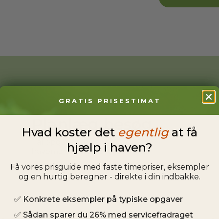
GRATIS PRISESTIMAT
Planlæg besøg
Hvad koster det
egentlig
at få
Tal opgaven igennem med din
hjælp i haven?
havemand og aftal tidspunkt.
Få vores prisguide med faste timepriser, eksempler
og en hurtig beregner - direkte i din indbakke.
✅
Konkrete eksempler på typiske opgaver
✅
Sådan sparer du 26% med servicefradraget