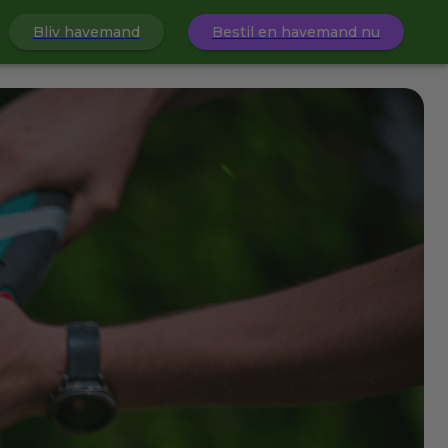
Bliv havemand
Bestil en havemand nu