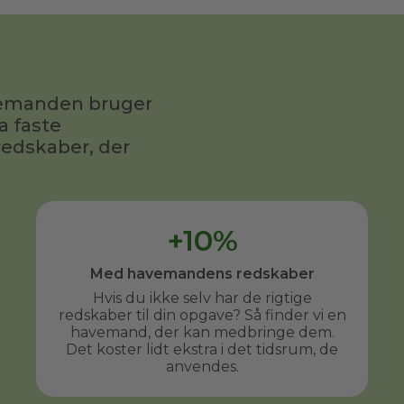
fornuftig pris.
avemanden bruger
a faste
redskaber, der
+10%
Med havemandens redskaber
Hvis du ikke selv har de rigtige
redskaber til din opgave? Så finder vi en
havemand, der kan medbringe dem.
Det koster lidt ekstra i det tidsrum, de
anvendes.