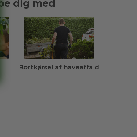
lpe dig med
Bortkørsel af haveaffald