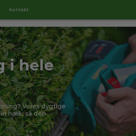
Kontakt
 i hele
ipning? Vores dygtige
din hæk, så den