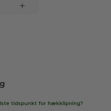
ng
dste tidspunkt for hækklipning?