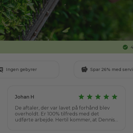
4
Ingen gebyrer
Spar 26% med servi
Johan H
De aftaler, der var lavet på forhånd blev
overholdt. Er 100% tilfreds med det
udførte arbejde. Hertil kommer, at Dennis
er en venlig og behagelig repræsentant for
Go Go Garden. Arbejdet blev udført til en