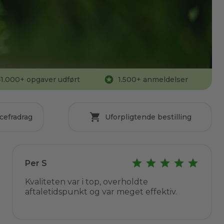
1.000
+ opgaver udført
1.500
+ anmeldelser
cefradrag
Uforpligtende bestilling
Per S
Kvaliteten var i top, overholdte
aftaletidspunkt og var meget effektiv.