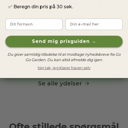
klipning kan vi også hjæ
✅
Beregn din pris på 30 sek.
Fornavn
Email
Send mig prisguiden →
Du giver samtidig tilladelse til at modtage nyhedsbreve fra Go
Go Garden. Du kan altid afmelde dig igen.
rudtsbekæmpelse
Beskæring
Nej tak, jeg klarer haven selv
Se alle ydelser
Ofte stillede spørgsmål