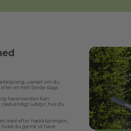
med
kklipning, uanset om du 
ler en helt fjerde slags.
, og havemanden kan 
nødvendigt udstyr, hvis du 
t med efter hækklipningen, 
 hvad du gerne vil have.