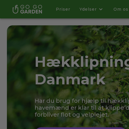
Priser
Ydelser
Om os
Hækklipning
Danmark
Har du brug for hjælp til hækkl
havemænd er klar til at klippe 
forbliver flot og velplejet.