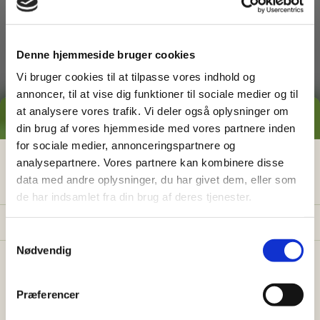
dig med
Denne hjemmeside bruger cookies
Vi bruger cookies til at tilpasse vores indhold og
annoncer, til at vise dig funktioner til sociale medier og til
at analysere vores trafik. Vi deler også oplysninger om
GRATIS PRISESTIMAT
din brug af vores hjemmeside med vores partnere inden
for sociale medier, annonceringspartnere og
Græsslåning
Hvad koster det
egentlig
at få
analysepartnere. Vores partnere kan kombinere disse
data med andre oplysninger, du har givet dem, eller som
hjælp i haven?
de har indsamlet fra din brug af deres tjenester.
Få vores prisguide med faste timepriser, eksempler
og en hurtig beregner - direkte i din indbakke.
S
Nødvendig
a
✅
Konkrete eksempler på typiske opgaver
m
✅
Sådan sparer du 26% med servicefradraget
t
Præferencer
y
✅
Beregn din pris på 30 sek.
Ukrudtsbekæmpelse