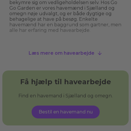
bekymre sig om vedligeholdelsen selv. Hos Go
Go Garden er vores havemænd i Sjælland og
omegn nøje udvalgt, og er både dygtige og
behagelige at have på besøg. Enkelte
havemænd har en baggrund som gartner, men
alle har erfaring med havearbejde.
Hvad kan man bruge en havemand til?
Læs mere om havearbejde
En havemand kan hjælpe med alt fra
græsslåning, hækkeklipning og
ukrudtsbekæmpelse til plantning og
beskæring af træer. Nogle havemænd i
Sjælland og omegn tilbyder også specialiserede
Få hjælp til havearbejde
services som træfældning, fliserens og
anlægning af nye bede. En havemand giver dig
havehjælp, så du kan få den have, du drømmer
Find en havemand i Sjælland og omegn.
om, og sikre, at din have ser velplejet ud uden
at du behøver at løfte en finger.
Bestil en havemand nu
Hvad er haveservice?
Haveservice
dækker over en bred vifte af