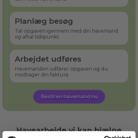
Planlæg besøg
Tal opgaven igennem med din havemand
og aftal tidspunkt.
Arbejdet udføres
Havemanden udfører opgaven og du
modtager din faktura.
Bestil en havemand nu
Havearbejde vi kan hjælpe