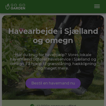
Havearbejde i Sjælland
og omegn
Har du brug for havehjælp? Vores lokale
havemænd udfører haveservice i Sjælland og
omegn. Få hjælp til græsslåning, hækklipning
og meget mere.
Bestil en havemand nu