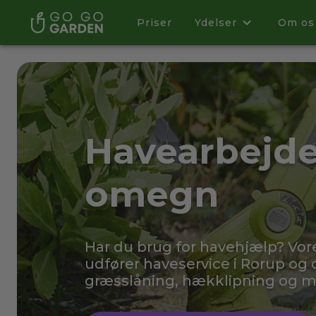
Priser
Ydelser
Om os
Havearbejde
omegn
Har du brug for havehjælp? Vo
udfører haveservice i Rorup og 
græsslåning, hækklipning og 