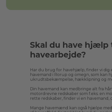
Skal du have hjælp t
havearbejde?
Har du brug for havehjælp, finder vi dig e
havemand i 
Rorup
 og omegn, som kan hj
ukrudtsbekæmpelse, hækklipning og m
Din havemand kan medbringe alt fra håndr
motordrevne redskaber som f.eks. en moto
rette redskaber, finder vi en havemand, d
Mange havemænd kan også hjælpe med bo