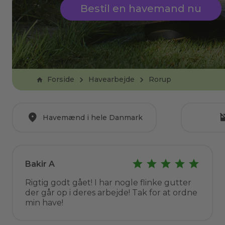
Bestil en havemand nu
Forside
Havearbejde
Rorup
Havemænd i hele Danmark
Bakir A
Rigtig godt gået! I har nogle flinke gutter
der går op i deres arbejde! Tak for at ordne
min have!