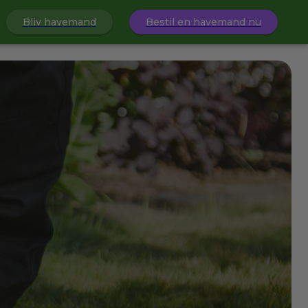
Bliv havemand
Bestil en havemand nu