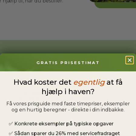
hjælp til, når du bestiller.
GRATIS PRISESTIMAT
Planlæg besøg
Hvad koster det
egentlig
at få
hjælp i haven?
Tal opgaven igennem med din
havemand og aftal tidspunkt.
Få vores prisguide med faste timepriser, eksempler
og en hurtig beregner - direkte i din indbakke.
✅
Konkrete eksempler på typiske opgaver
✅
Sådan sparer du 26% med servicefradraget