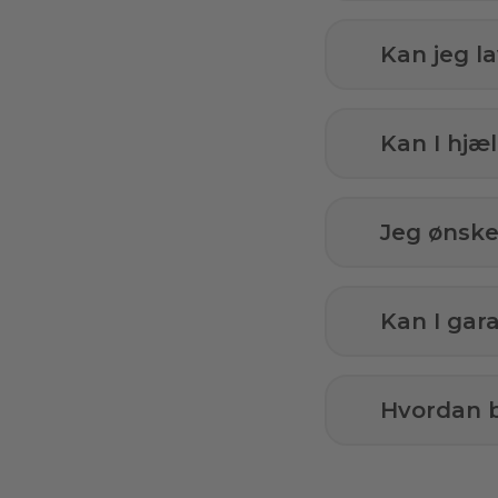
Kan jeg l
Kan I hj
Jeg ønsker
Kan I gar
Hvordan b