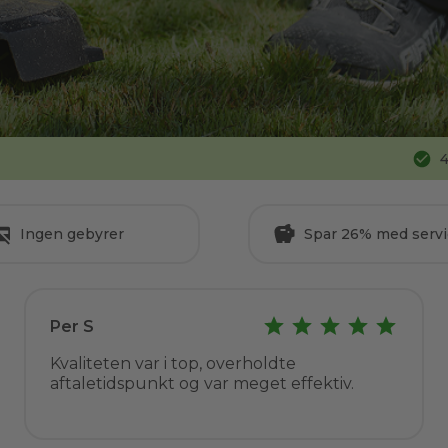
4
Ingen gebyrer
Spar 26% med servi
Per S
Kvaliteten var i top, overholdte
aftaletidspunkt og var meget effektiv.