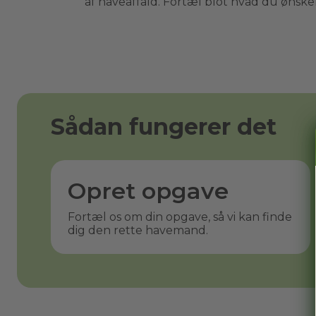
af haveaffald. Fortæl blot hvad du ønsker 
Sådan fungerer det
Opret opgave
Fortæl os om din opgave, så vi kan finde
dig den rette havemand.