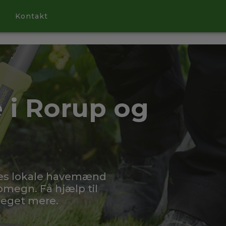
Kontakt
 i Rorup og
res lokale havemænd
omegn. Få hjælp til
meget mere.