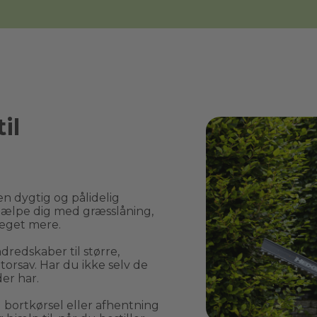
il
n dygtig og pålidelig 
ælpe dig med græsslåning, 
eget mere.
edskaber til større, 
rsav. Har du ikke selv de 
er har.
rtkørsel eller afhentning 