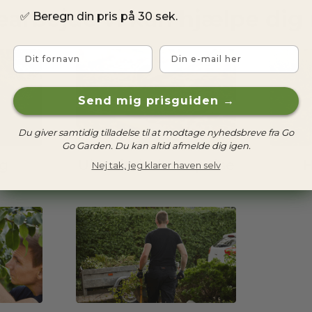
earbejde vi kan hjælpe dig
✅
Beregn din pris på 30 sek.
Fornavn
Email
Send mig prisguiden →
Du giver samtidig tilladelse til at modtage nyhedsbreve fra Go
Go Garden. Du kan altid afmelde dig igen.
g
Ukrudtsbekæmpelse
H
Nej tak, jeg klarer haven selv