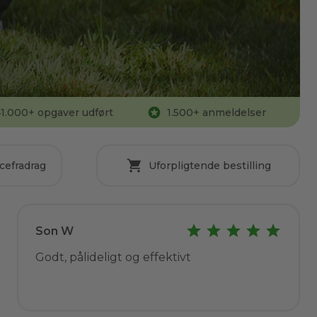
1.000
+ opgaver udført
1.500
+ anmeldelser
cefradrag
Uforpligtende bestilling
Son W
Godt, pålideligt og effektivt