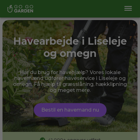
Havearbejde i Liseleje
og omegn
Har du brug for havehjælp? Vores lokale
havemænd udfører haveservice i Liseleje og
omegn. Få hjælp til græsslåning, hækklipning
og meget mere.
Bestil en havemand nu