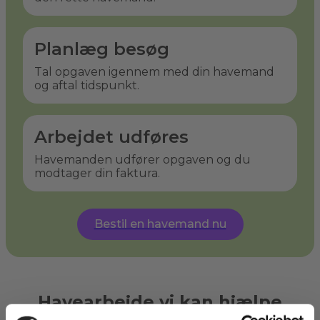
Planlæg besøg
Tal opgaven igennem med din havemand
og aftal tidspunkt.
Arbejdet udføres
Havemanden udfører opgaven og du
modtager din faktura.
Bestil en havemand nu
Havearbejde vi kan hjælpe