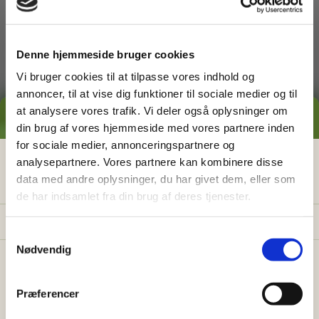
dig med
Denne hjemmeside bruger cookies
Vi bruger cookies til at tilpasse vores indhold og
annoncer, til at vise dig funktioner til sociale medier og til
at analysere vores trafik. Vi deler også oplysninger om
GRATIS PRISESTIMAT
din brug af vores hjemmeside med vores partnere inden
for sociale medier, annonceringspartnere og
Græsslåning
Hvad koster det
egentlig
at få
analysepartnere. Vores partnere kan kombinere disse
data med andre oplysninger, du har givet dem, eller som
hjælp i haven?
de har indsamlet fra din brug af deres tjenester.
Få vores prisguide med faste timepriser, eksempler
og en hurtig beregner - direkte i din indbakke.
S
Nødvendig
a
✅
Konkrete eksempler på typiske opgaver
m
✅
Sådan sparer du 26% med servicefradraget
t
Præferencer
y
✅
Beregn din pris på 30 sek.
Ukrudtsbekæmpelse