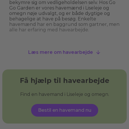
bekymre sig om vedligeholdelsen selv. Hos Go
Go Garden er vores havemænd i Liseleje og
omegn nøje udvalgt, og er både dygtige og
behagelige at have på besøg. Enkelte
havemænd har en baggrund som gartner, men
alle har erfaring med havearbejde.
Hvad kan man bruge en havemand til?
Læs mere om havearbejde
En havemand kan hjælpe med alt fra
græsslåning, hækkeklipning og
ukrudtsbekæmpelse til plantning og
beskæring af træer. Nogle havemænd i Liseleje
og omegn tilbyder også specialiserede services
Få hjælp til havearbejde
som træfældning, fliserens og anlægning af nye
bede. En havemand giver dig havehjælp, så du
kan få den have, du drømmer om, og sikre, at
Find en havemand i Liseleje og omegn.
din have ser velplejet ud uden at du behøver
at løfte en finger.
Bestil en havemand nu
Hvad er haveservice?
Haveservice
dækker over en bred vifte af