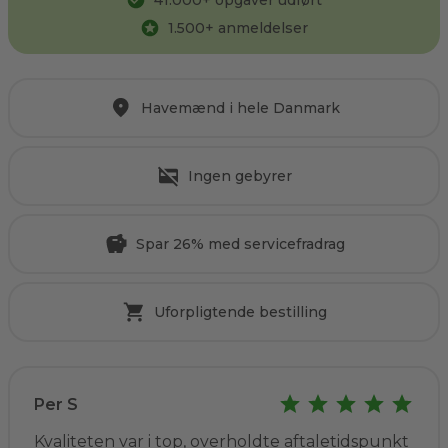
41.000
+ opgaver udført
1.500
+ anmeldelser
Havemænd i hele Danmark
Ingen gebyrer
Spar 26% med servicefradrag
Uforpligtende bestilling
Per S
Kvaliteten var i top, overholdte aftaletidspunkt