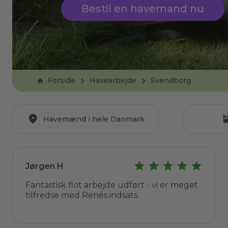
Bestil en havemand nu
Forside
Havearbejde
Svendborg
Havemænd i hele Danmark
Jørgen H
Fantastisk flot arbejde udført - vi er meget
tilfredse med Renés indsats.