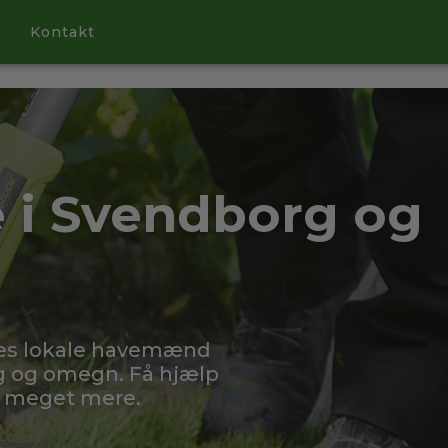
Kontakt
 i Svendborg og
res lokale havemænd
rg og omegn. Få hjælp
g meget mere.