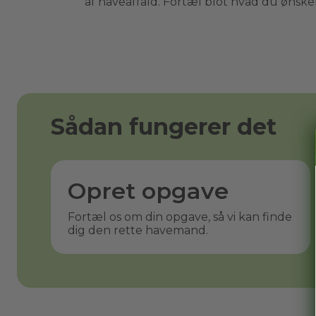
af haveaffald. Fortæl blot hvad du ønsker 
Sådan fungerer det
Opret opgave
Fortæl os om din opgave, så vi kan finde
dig den rette havemand.