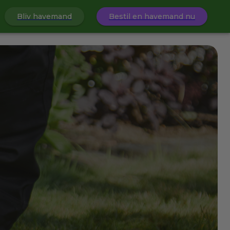
Bliv havemand
Bestil en havemand nu