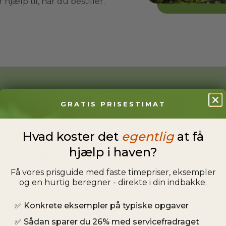
hjælp til, når du bestiller.
GRATIS PRISESTIMAT
Planlæg besøg
Hvad koster det
egentlig
at få
hjælp i haven?
Tal opgaven igennem med din
havemand og aftal tidspunkt.
Få vores prisguide med faste timepriser, eksempler
og en hurtig beregner - direkte i din indbakke.
✅
Konkrete eksempler på typiske opgaver
✅
Sådan sparer du 26% med servicefradraget