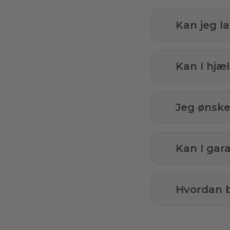
Kan jeg l
Kan I hj
Jeg ønsker
Kan I gar
Hvordan b