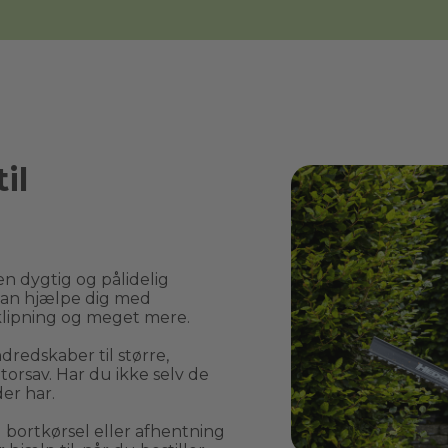
il
n dygtig og pålidelig 
an hjælpe dig med 
lipning og meget mere.
edskaber til større, 
rsav. Har du ikke selv de 
er har.
rtkørsel eller afhentning 