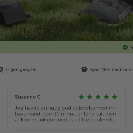
4
Ingen gebyrer
Spar 26% med servi
Susanne G
Jeg havde en rigtig god oplevelse med min
havemand. Kom 10 minutter før aftalt, nem
at kommunikere med. Jeg fik en oplevelse
af kompetent vejledning, ryddede op og
prisen helt som aftalt. Det er bestemt ikke