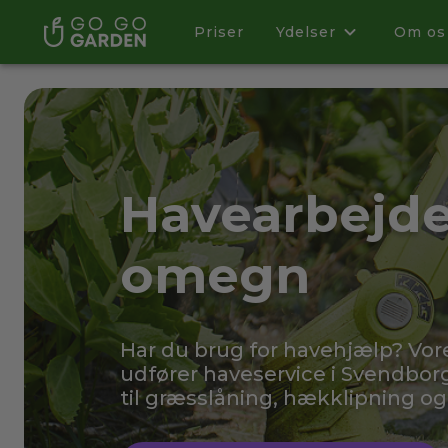
Priser
Ydelser
Om os
Havearbejde
omegn
Har du brug for havehjælp? Vo
udfører haveservice i Svendbo
til græsslåning, hækklipning o