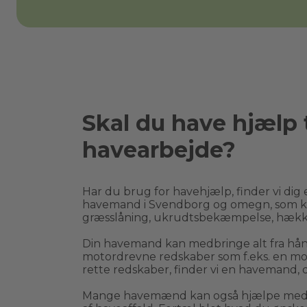
Skal du have hjælp t
havearbejde?
Har du brug for havehjælp, finder vi dig e
havemand i 
Svendborg
 og omegn, som k
græsslåning, ukrudtsbekæmpelse, hækk
Din havemand kan medbringe alt fra håndr
motordrevne redskaber som f.eks. en moto
rette redskaber, finder vi en havemand, d
Mange havemænd kan også hjælpe med bo