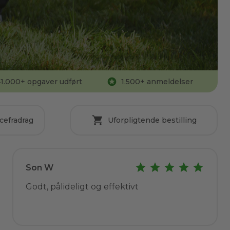
1.000
+ opgaver udført
1.500
+ anmeldelser
cefradrag
Uforpligtende bestilling
Son W
Godt, pålideligt og effektivt