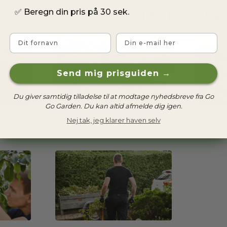
earbejde vi kan hjælpe dig
✅
Beregn din pris på 30 sek.
Fornavn
Email
Send mig prisguiden →
Du giver samtidig tilladelse til at modtage nyhedsbreve fra Go
Go Garden. Du kan altid afmelde dig igen.
g
Ukrudtsbekæmpelse
H
Nej tak, jeg klarer haven selv