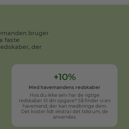
sidste gang. Jeg har allerede anbefalet
ham til flere af mine venner.
avemanden bruger
a faste
redskaber, der
+10%
Med havemandens redskaber
Hvis du ikke selv har de rigtige
redskaber til din opgave? Så finder vi en
havemand, der kan medbringe dem.
Det koster lidt ekstra i det tidsrum, de
anvendes.