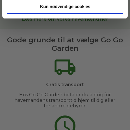
Garden, sætter vi dig i kontakt med den bedste
havemand til opgaven i
Bjerringbro og omegn
.
Kun nødvendige cookies
Læs mere om vores havemænd her
Gode grunde til at vælge Go Go
Garden
Gratis transport
Hos Go Go Garden betaler du aldrig for
havemandens transporttid hjem til dig eller
for andre gebyrer.