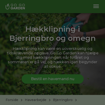
Hækklipning i
Bjerringbro og omegn
Hækklipning kan være en uoverskuelig og
tidskrævende opgave. Go Go Garden kan hjælpe
dig med hækklipningen, når foråret og
sommeren er på vej, og hækken igen begynder
at vokse.
Bestil en havemand nu
Forside
Havearbejde
Bjerringbro