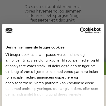
Du sættes i kontakt med en af
vores havemænd, og sammen
afklarer I evt. spørgsmål og
fastsætter et tidspunkt.
3
Denne hjemmeside bruger cookies
Vi bruger cookies til at tilpasse vores indhold og
Arbejdet udføres
annoncer, til at vise dig funktioner til sociale medier og til
Du kan slappe af, mens din
at analysere vores trafik. Vi deler også oplysninger om
GRATIS PRISESTIMAT
havemand ordner din have. Du
din brug af vores hjemmeside med vores partnere inden
behøver ikke engang være
for sociale medier, annonceringspartnere og
hjemme.
Hvad koster det
egentlig
at få
analysepartnere. Vores partnere kan kombinere disse
data med andre oplysninger, du har givet dem, eller som
hjælp i haven?
de har indsamlet fra din brug af deres tjenester.
4
Få vores prisguide med faste timepriser, eksempler
og en hurtig beregner - direkte i din indbakke.