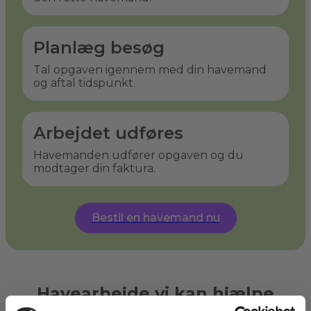
Planlæg besøg
Tal opgaven igennem med din havemand
og aftal tidspunkt.
Arbejdet udføres
Havemanden udfører opgaven og du
modtager din faktura.
Bestil en havemand nu
Havearbejde vi kan hjælpe