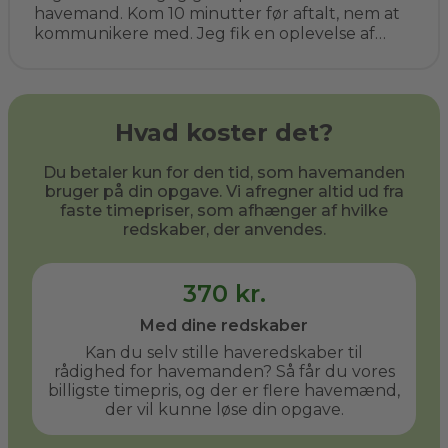
havemand. Kom 10 minutter før aftalt, nem at
kommunikere med. Jeg fik en oplevelse af
kompetent vejledning, ryddede op og prisen
helt som aftalt. Det er bestemt ikke sidste
gang. Jeg har allerede anbefalet ham til flere
af mine venner.
Hvad koster det?
Du betaler kun for den tid, som havemanden
bruger på din opgave. Vi afregner altid ud fra
faste timepriser, som afhænger af hvilke
redskaber, der anvendes.
370 kr.
Med dine redskaber
Kan du selv stille haveredskaber til
rådighed for havemanden? Så får du vores
billigste timepris, og der er flere havemænd,
der vil kunne løse din opgave.