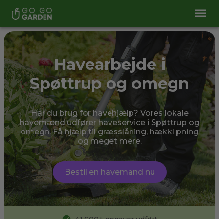
Havearbejde i
Spøttrup og omegn
Har du brug for havehjælp? Vores lokale
havemænd udfører haveservice i Spøttrup og
omegn. Få hjælp til græsslåning, hækklipning
og meget mere.
Bestil en havemand nu