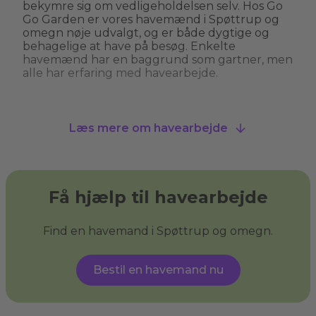
bekymre sig om vedligeholdelsen selv. Hos Go
Go Garden er vores havemænd i Spøttrup og
omegn nøje udvalgt, og er både dygtige og
behagelige at have på besøg. Enkelte
havemænd har en baggrund som gartner, men
alle har erfaring med havearbejde.
Hvad kan man bruge en havemand til?
Læs mere om havearbejde
En havemand kan hjælpe med alt fra
græsslåning, hækkeklipning og
ukrudtsbekæmpelse til plantning og
beskæring af træer. Nogle havemænd i
Spøttrup og omegn tilbyder også
Få hjælp til havearbejde
specialiserede services som træfældning,
fliserens og anlægning af nye bede. En
havemand giver dig havehjælp, så du kan få
Find en havemand i Spøttrup og omegn.
den have, du drømmer om, og sikre, at din have
ser velplejet ud uden at du behøver at løfte en
finger.
Bestil en havemand nu
Hvad er haveservice?