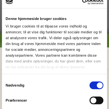
dig med
Denne hjemmeside bruger cookies
Vi bruger cookies til at tilpasse vores indhold og
annoncer, til at vise dig funktioner til sociale medier og til
at analysere vores trafik. Vi deler også oplysninger om
GRATIS PRISESTIMAT
din brug af vores hjemmeside med vores partnere inden
for sociale medier, annonceringspartnere og
Græsslåning
Hvad koster det
egentlig
at få
analysepartnere. Vores partnere kan kombinere disse
data med andre oplysninger, du har givet dem, eller som
hjælp i haven?
de har indsamlet fra din brug af deres tjenester.
Få vores prisguide med faste timepriser, eksempler
og en hurtig beregner - direkte i din indbakke.
S
Nødvendig
a
✅
Konkrete eksempler på typiske opgaver
m
✅
Sådan sparer du 26% med servicefradraget
t
Præferencer
y
✅
Beregn din pris på 30 sek.
Ukrudtsbekæmpelse