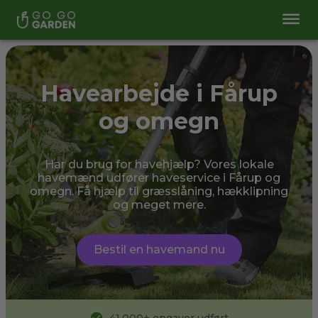
Havearbejde i Fårup
og omegn
Har du brug for havehjælp? Vores lokale
havemænd udfører haveservice i Fårup og
omegn. Få hjælp til græsslåning, hækklipning
og meget mere.
Bestil en havemand nu