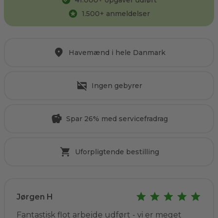
41.000
+ opgaver udført
1.500
+ anmeldelser
Havemænd i hele Danmark
Ingen gebyrer
Spar 26% med servicefradrag
Uforpligtende bestilling
Jørgen H
Fantastisk flot arbejde udført - vi er meget