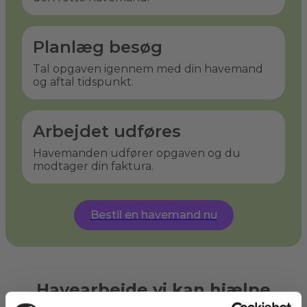
Planlæg besøg
Tal opgaven igennem med din havemand
og aftal tidspunkt.
Arbejdet udføres
Havemanden udfører opgaven og du
modtager din faktura.
Bestil en havemand nu
Havearbejde vi kan hjælpe