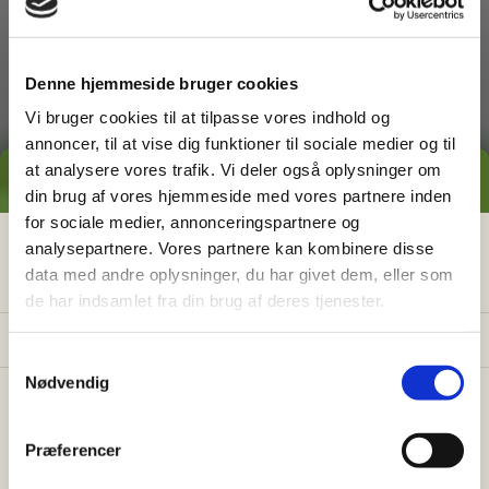
dig med
Denne hjemmeside bruger cookies
Vi bruger cookies til at tilpasse vores indhold og
annoncer, til at vise dig funktioner til sociale medier og til
at analysere vores trafik. Vi deler også oplysninger om
GRATIS PRISESTIMAT
din brug af vores hjemmeside med vores partnere inden
for sociale medier, annonceringspartnere og
Græsslåning
Hvad koster det
egentlig
at få
analysepartnere. Vores partnere kan kombinere disse
data med andre oplysninger, du har givet dem, eller som
hjælp i haven?
de har indsamlet fra din brug af deres tjenester.
Få vores prisguide med faste timepriser, eksempler
og en hurtig beregner - direkte i din indbakke.
S
Nødvendig
a
✅
Konkrete eksempler på typiske opgaver
m
✅
Sådan sparer du 26% med servicefradraget
t
Præferencer
y
✅
Beregn din pris på 30 sek.
Ukrudtsbekæmpelse