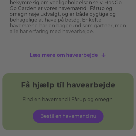
bekymre sig om vedligeholdelsen selv. Hos Go
Go Garden er vores havemænd i Fårup og
omegn nøje udvalgt, og er både dygtige og
behagelige at have på besøg. Enkelte
havemænd har en baggrund som gartner, men
alle har erfaring med havearbejde.
Hvad kan man bruge en havemand til?
Læs mere om havearbejde
En havemand kan hjælpe med alt fra
græsslåning, hækkeklipning og
ukrudtsbekæmpelse til plantning og
beskæring af træer. Nogle havemænd i Fårup
og omegn tilbyder også specialiserede services
Få hjælp til havearbejde
som træfældning, fliserens og anlægning af nye
bede. En havemand giver dig havehjælp, så du
kan få den have, du drømmer om, og sikre, at
Find en havemand i Fårup og omegn.
din have ser velplejet ud uden at du behøver
at løfte en finger.
Bestil en havemand nu
Hvad er haveservice?
Haveservice
dækker over en bred vifte af