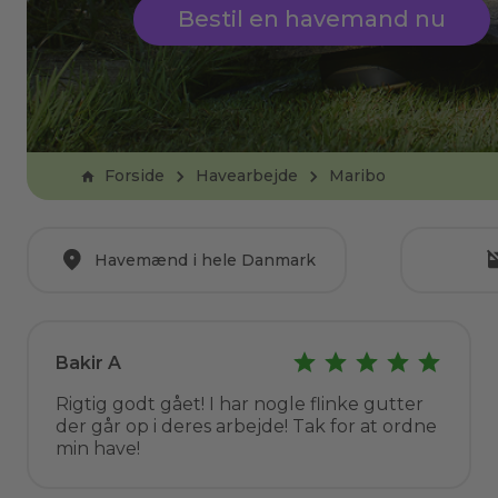
Bestil en havemand nu
Forside
Havearbejde
Maribo
Havemænd i hele Danmark
Bakir A
Rigtig godt gået! I har nogle flinke gutter
der går op i deres arbejde! Tak for at ordne
min have!