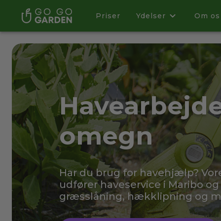
Priser
Ydelser
Om os
Havearbejde
omegn
Har du brug for havehjælp? Vo
udfører haveservice i Maribo og
græsslåning, hækklipning og 