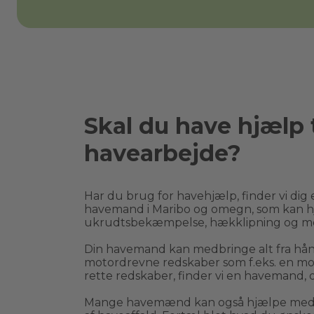
Skal du have hjælp t
havearbejde?
Har du brug for havehjælp, finder vi dig e
havemand i 
Maribo
 og omegn, som kan h
ukrudtsbekæmpelse, hækklipning og m
Din havemand kan medbringe alt fra håndr
motordrevne redskaber som f.eks. en moto
rette redskaber, finder vi en havemand, d
Mange havemænd kan også hjælpe med bo