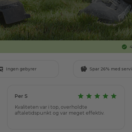
4
Ingen gebyrer
Spar 26% med servi
Per S
Kvaliteten var i top, overholdte
aftaletidspunkt og var meget effektiv.