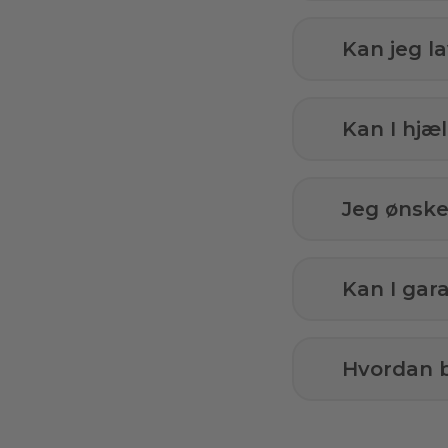
Kan jeg l
Kan I hj
Jeg ønsker
Kan I gar
Hvordan b