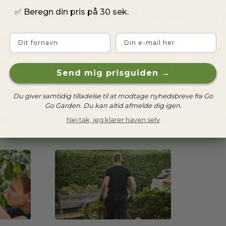
earbejde vi kan hjælpe dig
✅
Beregn din pris på 30 sek.
Fornavn
Email
Send mig prisguiden →
Du giver samtidig tilladelse til at modtage nyhedsbreve fra Go
Go Garden. Du kan altid afmelde dig igen.
g
Ukrudtsbekæmpelse
H
Nej tak, jeg klarer haven selv