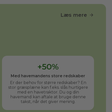
sidste gang. Jeg har allerede anbefalet
ham til flere af mine venner.
Læs mere
+50%
Med havemandens store redskaber
Er der behov for større redskaber? En
stor græsplæne kan f.eks. slås hurtigere
med en havetraktor. Du og din
havemand kan aftale at bruge denne
takst, når det giver mening.