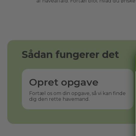
af haveaffald. Fortæl blot hvad du ønsker 
Sådan fungerer det
Opret opgave
Fortæl os om din opgave, så vi kan finde
dig den rette havemand.