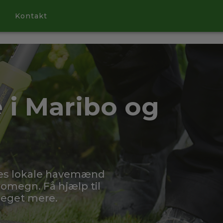
Kontakt
 i Maribo og
res lokale havemænd
 omegn. Få hjælp til
meget mere.