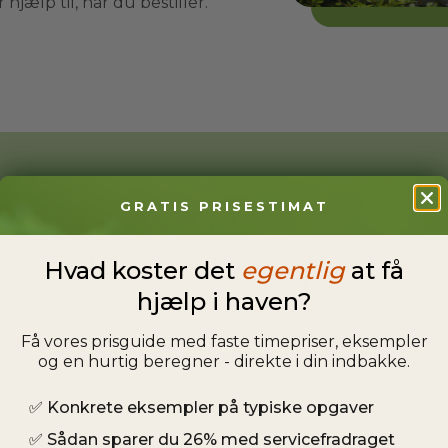
hjælp til, når du bestiller.
GRATIS PRISESTIMAT
Planlæg besøg
Hvad koster det
egentlig
at få
hjælp i haven?
Tal opgaven igennem med din
havemand og aftal tidspunkt.
Få vores prisguide med faste timepriser, eksempler
og en hurtig beregner - direkte i din indbakke.
✅
Konkrete eksempler på typiske opgaver
✅
Sådan sparer du 26% med servicefradraget