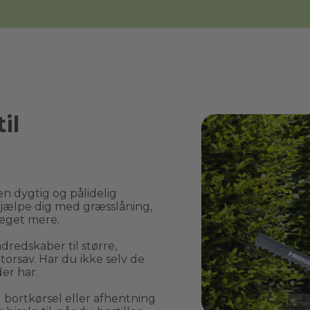
il
n dygtig og pålidelig 
jælpe dig med græsslåning, 
eget mere.
edskaber til større, 
rsav. Har du ikke selv de 
er har.
rtkørsel eller afhentning 