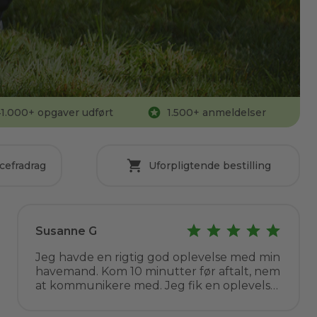
1.000
+ opgaver udført
1.500
+ anmeldelser
cefradrag
Uforpligtende bestilling
Susanne G
Jeg havde en rigtig god oplevelse med min
havemand. Kom 10 minutter før aftalt, nem
at kommunikere med. Jeg fik en oplevelse
af kompetent vejledning, ryddede op og
prisen helt som aftalt. Det er bestemt ikke