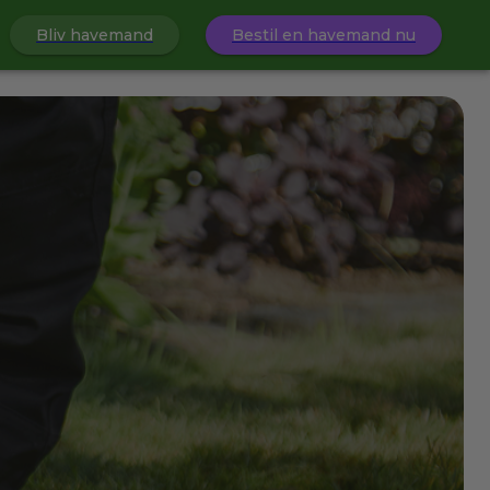
Bliv havemand
Bestil en havemand nu