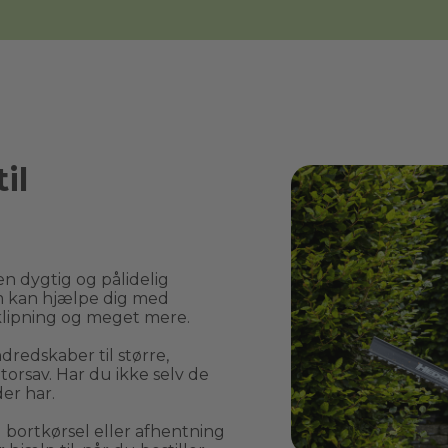
il
n dygtig og pålidelig 
 kan hjælpe dig med 
lipning og meget mere.
edskaber til større, 
rsav. Har du ikke selv de 
er har.
rtkørsel eller afhentning 