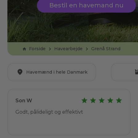
Bestil en havemand nu
Forside
Havearbejde
Grenå Strand
Havemænd i hele Danmark
Son W
Godt, pålideligt og effektivt