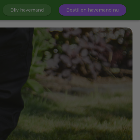
Bliv havemand
Bestil en havemand nu