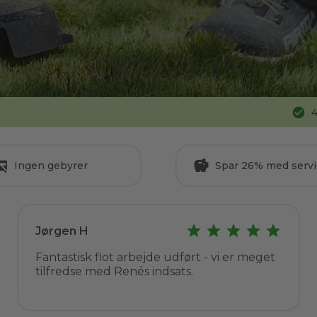
4
Ingen gebyrer
Spar 26% med servi
Jørgen H
Fantastisk flot arbejde udført - vi er meget
tilfredse med Renés indsats.