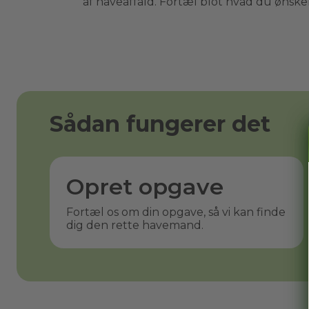
af haveaffald. Fortæl blot hvad du ønsker 
Sådan fungerer det
Opret opgave
Fortæl os om din opgave, så vi kan finde
dig den rette havemand.