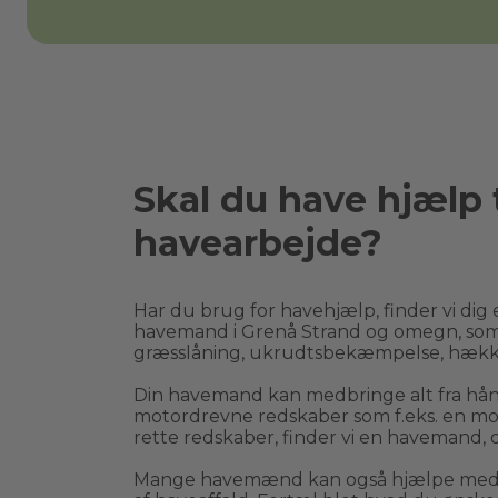
Skal du have hjælp t
havearbejde?
Har du brug for havehjælp, finder vi dig e
havemand i 
Grenå Strand
 og omegn, som
græsslåning, ukrudtsbekæmpelse, hækk
Din havemand kan medbringe alt fra håndr
motordrevne redskaber som f.eks. en moto
rette redskaber, finder vi en havemand, d
Mange havemænd kan også hjælpe med bo