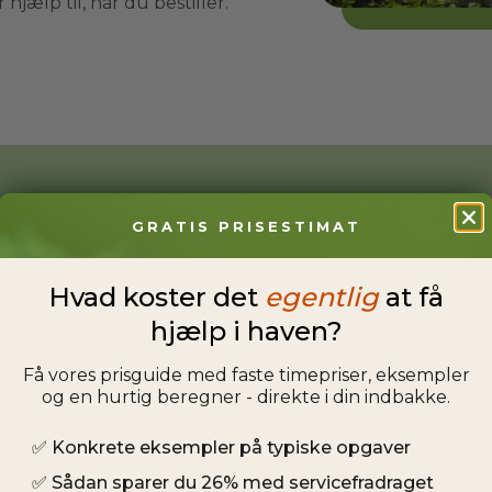
hjælp til, når du bestiller.
GRATIS PRISESTIMAT
Planlæg besøg
Hvad koster det
egentlig
at få
hjælp i haven?
Tal opgaven igennem med din
havemand og aftal tidspunkt.
Få vores prisguide med faste timepriser, eksempler
og en hurtig beregner - direkte i din indbakke.
✅
Konkrete eksempler på typiske opgaver
✅
Sådan sparer du 26% med servicefradraget