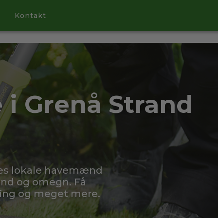
Kontakt
 i Grenå Strand
res lokale havemænd
rand og omegn. Få
ning og meget mere.