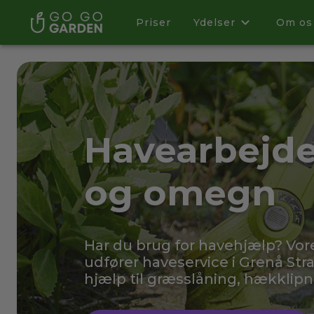
Priser
Ydelser
Om os
Havearbejde
og omegn
Har du brug for havehjælp? Vo
udfører haveservice i Grenå St
hjælp til græsslåning, hækklip