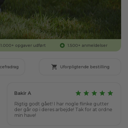
1.000
+ opgaver udført
1.500
+ anmeldelser
cefradrag
Uforpligtende bestilling
Bakir A
Rigtig godt gået! I har nogle flinke gutter
der går op i deres arbejde! Tak for at ordne
min have!