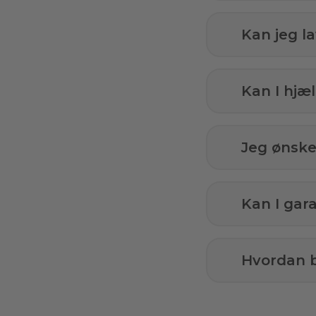
Kan jeg l
Kan I hj
Jeg ønsker
Kan I gar
Hvordan b