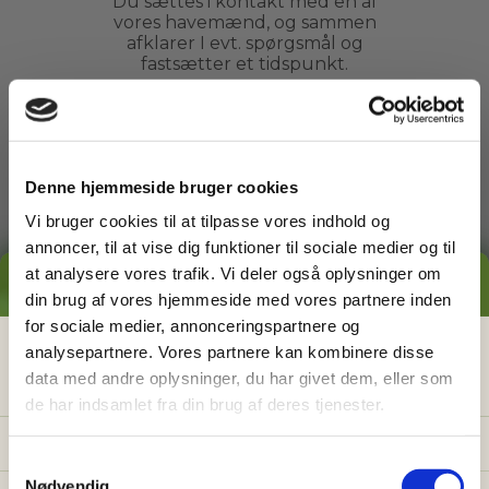
Du sættes i kontakt med en af
vores havemænd, og sammen
afklarer I evt. spørgsmål og
fastsætter et tidspunkt.
3
Denne hjemmeside bruger cookies
Vi bruger cookies til at tilpasse vores indhold og
Arbejdet udføres
annoncer, til at vise dig funktioner til sociale medier og til
Du kan slappe af, mens din
at analysere vores trafik. Vi deler også oplysninger om
GRATIS PRISESTIMAT
havemand ordner din have. Du
din brug af vores hjemmeside med vores partnere inden
behøver ikke engang være
for sociale medier, annonceringspartnere og
hjemme.
Hvad koster det
egentlig
at få
analysepartnere. Vores partnere kan kombinere disse
data med andre oplysninger, du har givet dem, eller som
hjælp i haven?
de har indsamlet fra din brug af deres tjenester.
4
Få vores prisguide med faste timepriser, eksempler
og en hurtig beregner - direkte i din indbakke.
S
Nødvendig