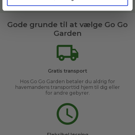
Læs mere om vores havemænd her
Gode grunde til at vælge Go Go
Garden
Gratis transport
Hos Go Go Garden betaler du aldrig for
havemandens transporttid hjem til dig eller
for andre gebyrer.
Fleksibel løsning