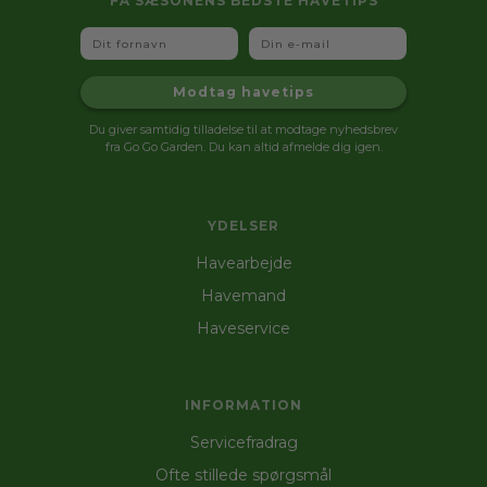
FÅ SÆSONENS BEDSTE HAVETIPS
Fornavn
Email
Modtag havetips
Du giver samtidig tilladelse til at modtage nyhedsbrev
fra Go Go Garden. Du kan altid afmelde dig igen.
YDELSER
Havearbejde
Havemand
Haveservice
INFORMATION
Servicefradrag
Ofte stillede spørgsmål