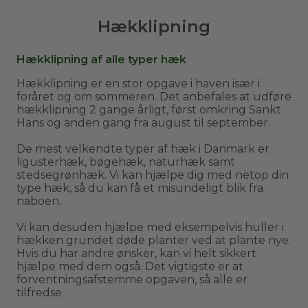
Hækklipning
Hækklipning af alle typer hæk
Hækklipning er en stor opgave i haven især i
foråret og om sommeren. Det anbefales at udføre
hækklipning 2 gange årligt, først omkring Sankt
Hans og anden gang fra august til september.
De mest velkendte typer af hæk i Danmark er
ligusterhæk, bøgehæk, naturhæk samt
stedsegrønhæk. Vi kan hjælpe dig med netop din
type hæk, så du kan få et misundeligt blik fra
naboen.
Vi kan desuden hjælpe med eksempelvis huller i
hækken grundet døde planter ved at plante nye.
Hvis du har andre ønsker, kan vi helt sikkert
hjælpe med dem også. Det vigtigste er at
forventningsafstemme opgaven, så alle er
tilfredse.