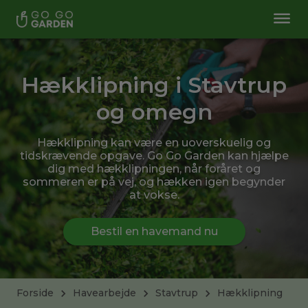
Hækklipning i Stavtrup
og omegn
Hækklipning kan være en uoverskuelig og
tidskrævende opgave. Go Go Garden kan hjælpe
dig med hækklipningen, når foråret og
sommeren er på vej, og hækken igen begynder
at vokse.
Bestil en havemand nu
Forside
Havearbejde
Stavtrup
Hækklipning