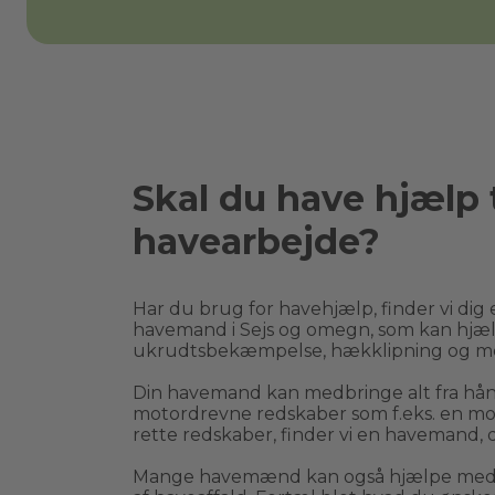
Skal du have hjælp t
havearbejde?
Har du brug for havehjælp, finder vi dig e
havemand i 
Sejs
 og omegn, som kan hjæl
ukrudtsbekæmpelse, hækklipning og m
Din havemand kan medbringe alt fra håndr
motordrevne redskaber som f.eks. en moto
rette redskaber, finder vi en havemand, d
Mange havemænd kan også hjælpe med bo