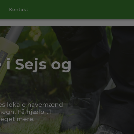
Kontakt
i Sejs og
res lokale havemænd
egn. Få hjælp til
meget mere.