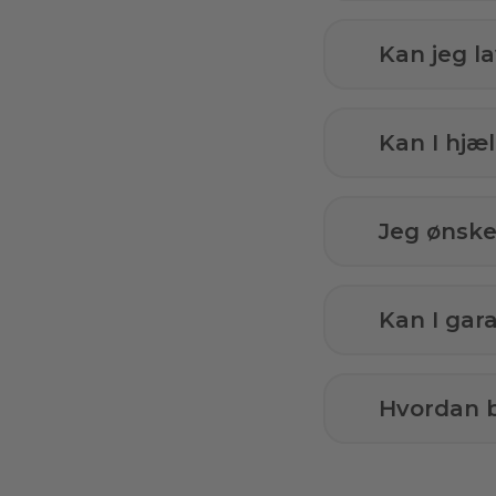
Kan jeg l
Kan I hj
Jeg ønsker
Kan I gar
Hvordan b