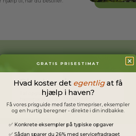
hjælp til, når du bestiller.
GRATIS PRISESTIMAT
Planlæg besøg
Hvad koster det
egentlig
at få
hjælp i haven?
Tal opgaven igennem med din
havemand og aftal tidspunkt.
Få vores prisguide med faste timepriser, eksempler
og en hurtig beregner - direkte i din indbakke.
✅
Konkrete eksempler på typiske opgaver
✅
Sådan sparer du 26% med servicefradraget