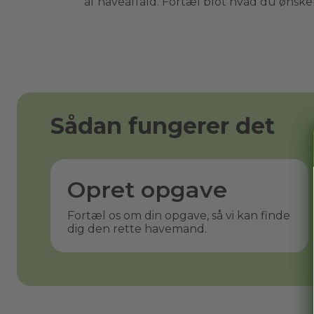
af haveaffald. Fortæl blot hvad du ønsker 
Sådan fungerer det
Opret opgave
Fortæl os om din opgave, så vi kan finde
dig den rette havemand.