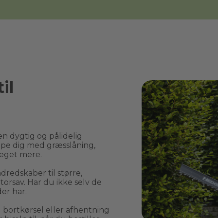
il
n dygtig og pålidelig 
pe dig med græsslåning, 
eget mere.
edskaber til større, 
rsav. Har du ikke selv de 
er har.
rtkørsel eller afhentning 