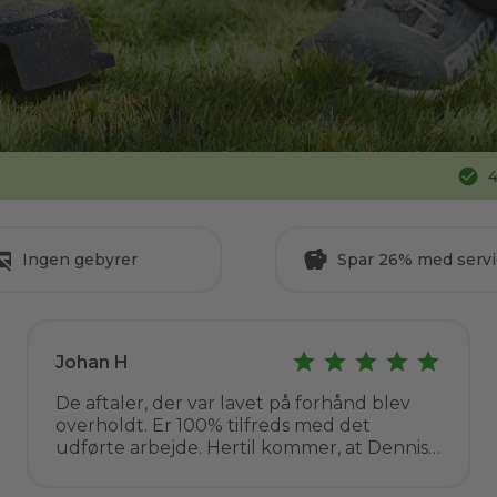
4
Ingen gebyrer
Spar 26% med servi
Johan H
De aftaler, der var lavet på forhånd blev
overholdt. Er 100% tilfreds med det
udførte arbejde. Hertil kommer, at Dennis
er en venlig og behagelig repræsentant for
Go Go Garden. Arbejdet blev udført til en