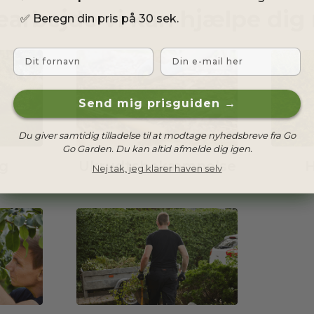
earbejde vi kan hjælpe dig
✅
Beregn din pris på 30 sek.
Fornavn
Email
Send mig prisguiden →
Du giver samtidig tilladelse til at modtage nyhedsbreve fra Go
Go Garden. Du kan altid afmelde dig igen.
g
Ukrudtsbekæmpelse
H
Nej tak, jeg klarer haven selv