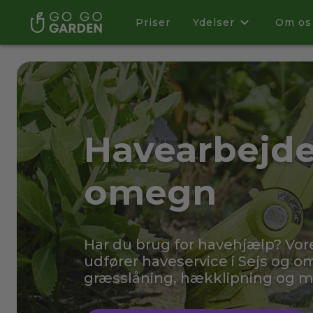
Priser
Ydelser
Om os
Havearbejde 
omegn
Har du brug for havehjælp? Vo
udfører haveservice i Sejs og om
græsslåning, hækklipning og 