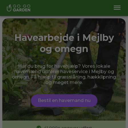
Havearbejde i Mejlby
og omegn
Har du brug for havehjælp? Vores lokale
havemænd udfører haveservice i Mejlby og
omegn. Få hjælp til græsslåning, hækklipning
og meget mere.
Bestil en havemand nu