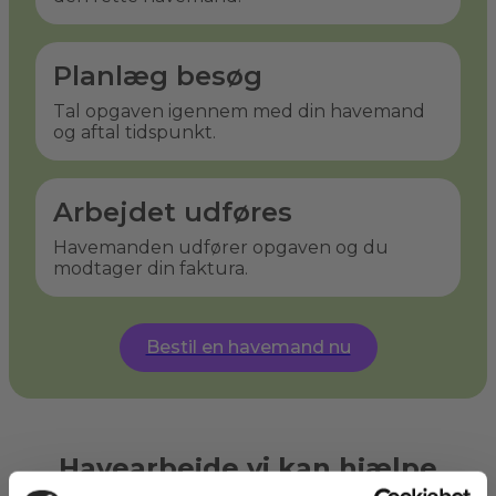
Planlæg besøg
Tal opgaven igennem med din havemand
og aftal tidspunkt.
Arbejdet udføres
Havemanden udfører opgaven og du
modtager din faktura.
Bestil en havemand nu
Havearbejde vi kan hjælpe