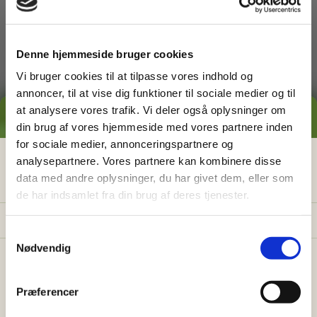
dig med
Denne hjemmeside bruger cookies
Vi bruger cookies til at tilpasse vores indhold og
annoncer, til at vise dig funktioner til sociale medier og til
at analysere vores trafik. Vi deler også oplysninger om
GRATIS PRISESTIMAT
din brug af vores hjemmeside med vores partnere inden
for sociale medier, annonceringspartnere og
Græsslåning
Hvad koster det
egentlig
at få
analysepartnere. Vores partnere kan kombinere disse
data med andre oplysninger, du har givet dem, eller som
hjælp i haven?
de har indsamlet fra din brug af deres tjenester.
Få vores prisguide med faste timepriser, eksempler
og en hurtig beregner - direkte i din indbakke.
S
Nødvendig
a
✅
Konkrete eksempler på typiske opgaver
m
✅
Sådan sparer du 26% med servicefradraget
t
Præferencer
y
✅
Beregn din pris på 30 sek.
Ukrudtsbekæmpelse