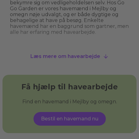
bekymre sig om vedligeholdelsen selv. Hos Go
Go Garden er vores havemænd i Mejlby og
omegn nøje udvalgt, og er både dygtige og
behagelige at have på besøg. Enkelte
havemænd har en baggrund som gartner, men
alle har erfaring med havearbejde.
Hvad kan man bruge en havemand til?
Læs mere om havearbejde
En havemand kan hjælpe med alt fra
græsslåning, hækkeklipning og
ukrudtsbekæmpelse til plantning og
beskæring af træer. Nogle havemænd i Mejlby
og omegn tilbyder også specialiserede services
Få hjælp til havearbejde
som træfældning, fliserens og anlægning af nye
bede. En havemand giver dig havehjælp, så du
kan få den have, du drømmer om, og sikre, at
Find en havemand i Mejlby og omegn.
din have ser velplejet ud uden at du behøver
at løfte en finger.
Bestil en havemand nu
Hvad er haveservice?
Haveservice
dækker over en bred vifte af