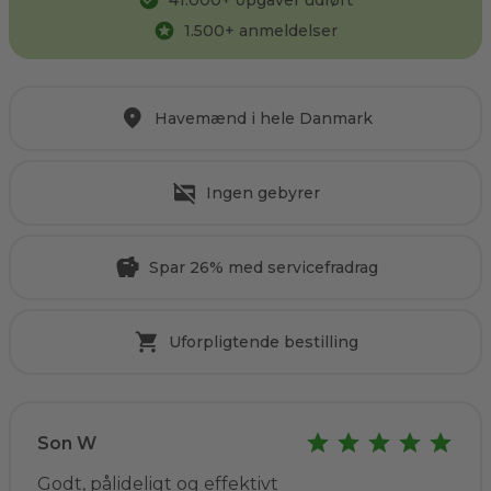
41.000
+ opgaver udført
1.500
+ anmeldelser
Havemænd i hele Danmark
Ingen gebyrer
Spar 26% med servicefradrag
Uforpligtende bestilling
Son W
Godt, pålideligt og effektivt