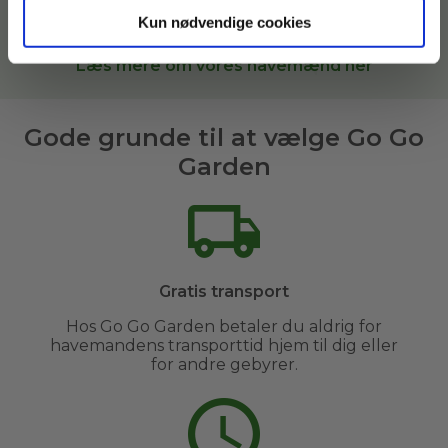
Garden, sætter vi dig i kontakt med den bedste
havemand til opgaven i
Nordsjælland og omegn
.
Kun nødvendige cookies
Læs mere om vores havemænd her
Gode grunde til at vælge Go Go
Garden
Gratis transport
Hos Go Go Garden betaler du aldrig for
havemandens transporttid hjem til dig eller
for andre gebyrer.