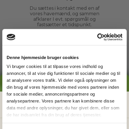
Du sættes i kontakt med en af
vores havemænd, og sammen
afklarer I evt. spørgsmål og
fastsætter et tidspunkt.
3
Denne hjemmeside bruger cookies
Vi bruger cookies til at tilpasse vores indhold og
Arbejdet udføres
annoncer, til at vise dig funktioner til sociale medier og til
Du kan slappe af, mens din
at analysere vores trafik. Vi deler også oplysninger om
GRATIS PRISESTIMAT
havemand ordner din have. Du
din brug af vores hjemmeside med vores partnere inden
behøver ikke engang være
for sociale medier, annonceringspartnere og
hjemme.
Hvad koster det
egentlig
at få
analysepartnere. Vores partnere kan kombinere disse
data med andre oplysninger, du har givet dem, eller som
hjælp i haven?
de har indsamlet fra din brug af deres tjenester.
4
Få vores prisguide med faste timepriser, eksempler
og en hurtig beregner - direkte i din indbakke.