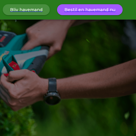
Bliv havemand
Bestil en havemand nu