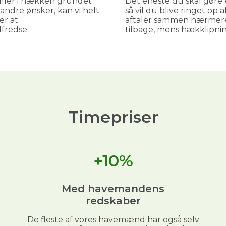
ller i hækken grundet
Det eneste du skal gøre e
andre ønsker, kan vi helt
så vil du blive ringet op
er at
aftaler sammen nærmere
lfredse.
tilbage, mens hækklipni
Timepriser
+10%
Med havemandens
redskaber
De fleste af vores havemænd har også selv