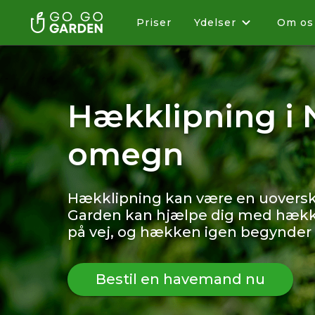
Priser
Ydelser
Om os
Hækklipning i 
omegn
Hækklipning kan være en uoversk
Garden kan hjælpe dig med hækkl
på vej, og hækken igen begynder 
Bestil en havemand nu