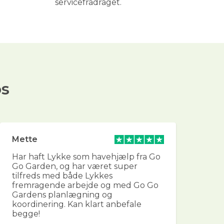
servicefradraget.
os
Mette
He
Har haft Lykke som havehjælp fra Go
Fan
Go Garden, og har været super
og 
tilfreds med både Lykkes
for
fremragende arbejde og med Go Go
vi
Gardens planlægning og
og
koordinering. Kan klart anbefale
sk
begge!