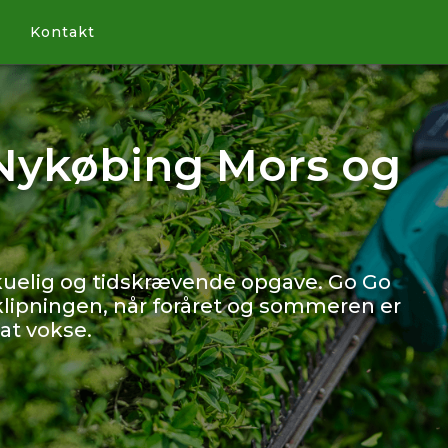
Kontakt
Nykøbing Mors og
uelig og tidskrævende opgave. Go Go
ipningen, når foråret og sommeren er
at vokse.