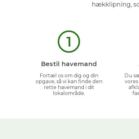
hækklipning, s
1
Bestil havemand
Fortæl os om dig og din
Du sæ
opgave, så vi kan finde den
vore
rette havemand i dit
afkl
lokalområde.
fa