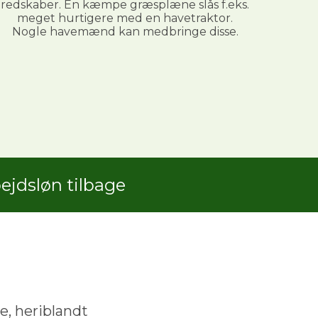
redskaber. En kæmpe græsplæne slås f.eks.
meget hurtigere med en havetraktor.
Nogle havemænd kan medbringe disse.
jdsløn tilbage
e, heriblandt