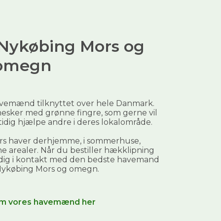
i Nykøbing Mors og
omegn
avemænd tilknyttet over hele Danmark.
esker med grønne fingre, som gerne vil
mtidig hjælpe andre i deres lokalområde.
ers haver derhjemme, i sommerhuse,
 arealer. Når du bestiller
hækklipning
 dig i kontakt med den bedste havemand
ykøbing Mors og omegn
.
m vores havemænd her