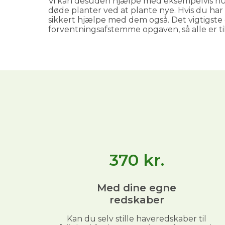
Vi kan desuden hjælpe med eksempelvis hu
døde planter ved at plante nye. Hvis du har 
sikkert hjælpe med dem også. Det vigtigste 
forventningsafstemme opgaven, så alle er ti
370
kr.
Med dine egne
redskaber
Kan du selv stille haveredskaber til