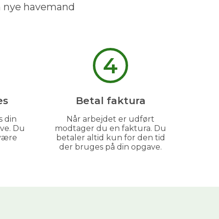
in nye havemand
4
es
Betal faktura
s din
Når arbejdet er udført
ve. Du
modtager du en faktura. Du
være
betaler altid kun for den tid
der bruges på din opgave.