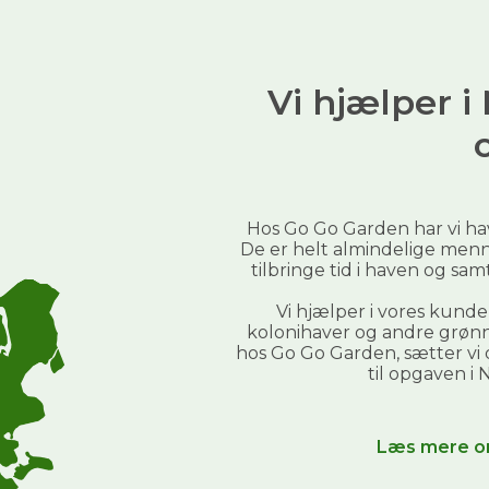
✅
Beregn din pris på 30 sek.
Fornavn
Email
Vi hjælper 
Send mig prisguiden →
Du giver samtidig tilladelse til at modtage nyhedsbreve fra Go
Hos Go Go Garden har vi h
Go Garden. Du kan altid afmelde dig igen.
De er helt almindelige menn
Nej tak, jeg klarer haven selv
tilbringe tid i haven og sa
Vi hjælper i vores kund
kolonihaver og andre grønne
hos Go Go Garden, sætter vi
til opgaven i
N
Læs mere o