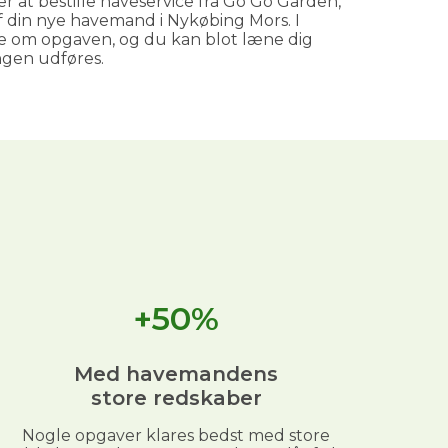
r at bestille haveservice fra Go Go Garden,
 af din nye havemand i Nykøbing Mors. I
 om opgaven, og du kan blot læne dig
ngen udføres.
+50%
Med havemandens
store redskaber
Nogle opgaver klares bedst med store