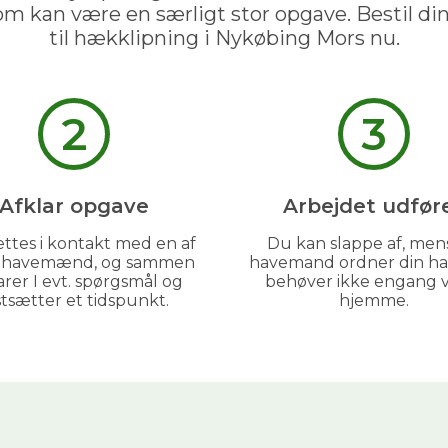
om kan være en særligt stor opgave. Bestil d
til hækklipning i Nykøbing Mors nu.
2
3
Afklar opgave
Arbejdet udfør
GRATIS PRISESTIMAT
ttes i kontakt med en af
Du kan slappe af, men
s havemænd, og sammen
havemand ordner din ha
Hvad koster det
egentlig
at få
arer I evt. spørgsmål og
behøver ikke engang 
hjælp i haven?
stsætter et tidspunkt.
hjemme.
Få vores prisguide med faste timepriser, eksempler
og en hurtig beregner - direkte i din indbakke.
✅
Konkrete eksempler på typiske opgaver
✅
Sådan sparer du 26% med servicefradraget