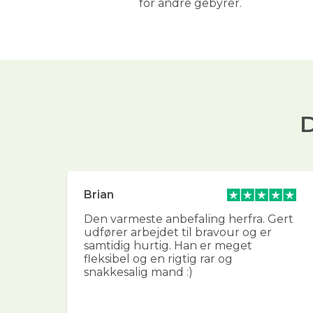
for andre gebyrer.
D
Brian
g
Den varmeste anbefaling herfra. Gert
udfører arbejdet til bravour og er
g
samtidig hurtig. Han er meget
ver
fleksibel og en rigtig rar og
in
snakkesalig mand :)