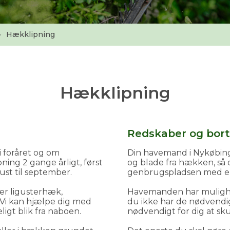
Hækklipning
Hækklipning
Redskaber og bort
i foråret og om
Din havemand i Nykøbing
ing 2 gange årligt, først
og blade fra hækken, så 
st til september.
genbrugspladsen med en 
er ligusterhæk,
Havemanden har mulighe
i kan hjælpe dig med
du ikke har de nødvendig
igt blik fra naboen.
nødvendigt for dig at skul