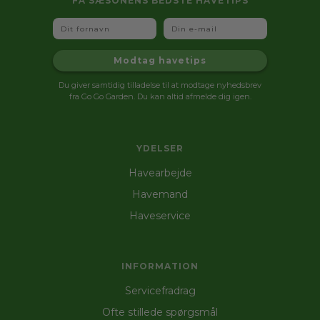
FÅ SÆSONENS BEDSTE HAVETIPS
Fornavn
Email
Modtag havetips
Du giver samtidig tilladelse til at modtage nyhedsbrev
fra Go Go Garden. Du kan altid afmelde dig igen.
YDELSER
Havearbejde
Havemand
Haveservice
INFORMATION
Servicefradrag
Ofte stillede spørgsmål