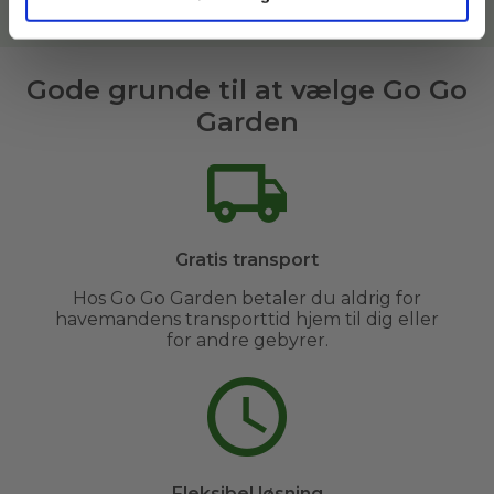
Læs mere om vores havemænd her
Gode grunde til at vælge Go Go
Garden
Gratis transport
Hos Go Go Garden betaler du aldrig for
havemandens transporttid hjem til dig eller
for andre gebyrer.
Fleksibel løsning