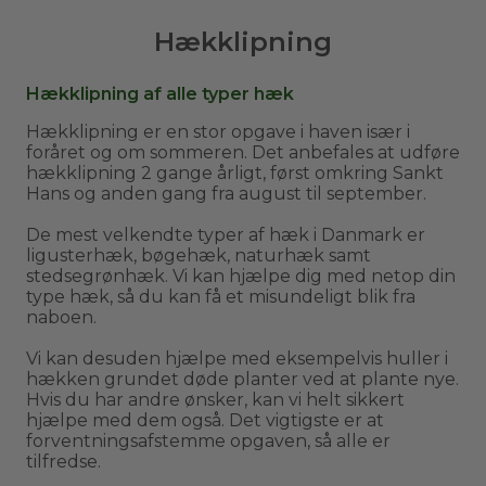
Hækklipning
Hækklipning af alle typer hæk
Hækklipning er en stor opgave i haven især i
foråret og om sommeren. Det anbefales at udføre
hækklipning 2 gange årligt, først omkring Sankt
Hans og anden gang fra august til september.
De mest velkendte typer af hæk i Danmark er
ligusterhæk, bøgehæk, naturhæk samt
stedsegrønhæk. Vi kan hjælpe dig med netop din
type hæk, så du kan få et misundeligt blik fra
naboen.
Vi kan desuden hjælpe med eksempelvis huller i
hækken grundet døde planter ved at plante nye.
Hvis du har andre ønsker, kan vi helt sikkert
hjælpe med dem også. Det vigtigste er at
forventningsafstemme opgaven, så alle er
tilfredse.