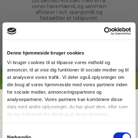
Du sættes i kontakt med en af
vores havemænd, og sammen
afklarer I evt. spørgsmål og
fastsætter et tidspunkt.
3
Denne hjemmeside bruger cookies
Vi bruger cookies til at tilpasse vores indhold og
Arbejdet udføres
annoncer, til at vise dig funktioner til sociale medier og til
Du kan slappe af, mens din
at analysere vores trafik. Vi deler også oplysninger om
GRATIS PRISESTIMAT
havemand ordner din have. Du
din brug af vores hjemmeside med vores partnere inden
behøver ikke engang være
for sociale medier, annonceringspartnere og
hjemme.
Hvad koster det
egentlig
at få
analysepartnere. Vores partnere kan kombinere disse
data med andre oplysninger, du har givet dem, eller som
hjælp i haven?
de har indsamlet fra din brug af deres tjenester.
4
Få vores prisguide med faste timepriser, eksempler
og en hurtig beregner - direkte i din indbakke.
S
Nødvendig