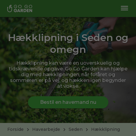
Hækklipning i Seden og
omegn
Hækklipning kan være en uoverskuelig og
tidskrævende opgave. Go Go Garden kan hjælpe
dig med hækklipningen, når foråret og
sommeren er på vej, og hækken igen begynder
at vokse.
Bestil en havemand nu
Forside
Havearbejde
Seden
Hækklipning