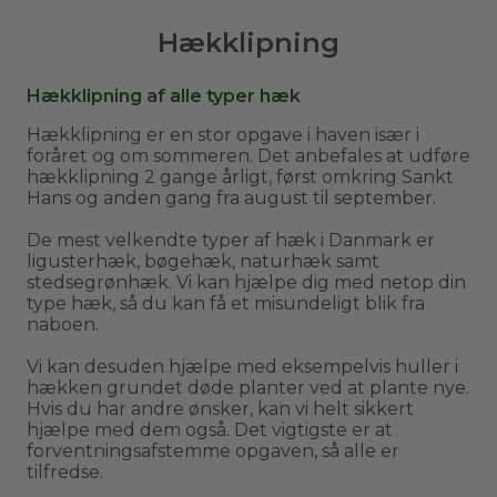
Hækklipning
Hækklipning af alle typer hæk
Hækklipning er en stor opgave i haven især i
foråret og om sommeren. Det anbefales at udføre
hækklipning 2 gange årligt, først omkring Sankt
Hans og anden gang fra august til september.
De mest velkendte typer af hæk i Danmark er
ligusterhæk, bøgehæk, naturhæk samt
stedsegrønhæk. Vi kan hjælpe dig med netop din
type hæk, så du kan få et misundeligt blik fra
naboen.
Vi kan desuden hjælpe med eksempelvis huller i
hækken grundet døde planter ved at plante nye.
Hvis du har andre ønsker, kan vi helt sikkert
hjælpe med dem også. Det vigtigste er at
forventningsafstemme opgaven, så alle er
tilfredse.