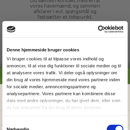
Du sættes i kontakt med en af
vores havemænd, og sammen
afklarer I evt. spørgsmål og
fastsætter et tidspunkt.
3
Denne hjemmeside bruger cookies
Vi bruger cookies til at tilpasse vores indhold og
Arbejdet udføres
annoncer, til at vise dig funktioner til sociale medier og til
Du kan slappe af, mens din
at analysere vores trafik. Vi deler også oplysninger om
GRATIS PRISESTIMAT
havemand ordner din have. Du
din brug af vores hjemmeside med vores partnere inden
behøver ikke engang være
for sociale medier, annonceringspartnere og
hjemme.
Hvad koster det
egentlig
at få
analysepartnere. Vores partnere kan kombinere disse
data med andre oplysninger, du har givet dem, eller som
hjælp i haven?
de har indsamlet fra din brug af deres tjenester.
4
Få vores prisguide med faste timepriser, eksempler
og en hurtig beregner - direkte i din indbakke.
S
Nødvendig