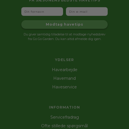
FÅ SÆSONENS BEDSTE HAVETIPS
Fornavn
Email
Modtag havetips
Du giver samtidig tilladelse til at modtage nyhedsbrev
fra Go Go Garden. Du kan altid afmelde dig igen.
YDELSER
Havearbejde
Havemand
Haveservice
INFORMATION
Servicefradrag
Ofte stillede spørgsmål