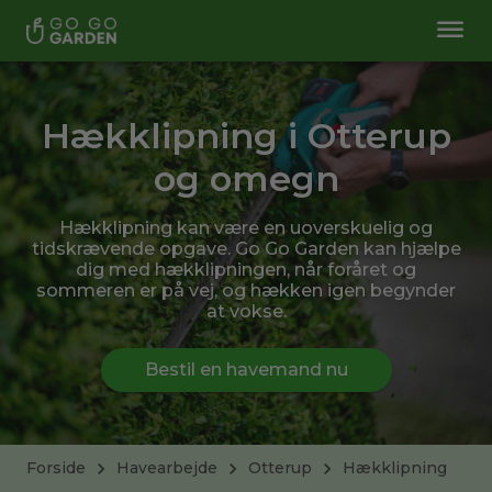
Hækklipning i Otterup
og omegn
Hækklipning kan være en uoverskuelig og
tidskrævende opgave. Go Go Garden kan hjælpe
dig med hækklipningen, når foråret og
sommeren er på vej, og hækken igen begynder
at vokse.
Bestil en havemand nu
Forside
Havearbejde
Otterup
Hækklipning