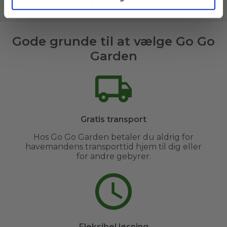
Læs mere om vores havemænd her
Gode grunde til at vælge Go Go
Garden
Gratis transport
Hos Go Go Garden betaler du aldrig for
havemandens transporttid hjem til dig eller
for andre gebyrer.
Fleksibel løsning