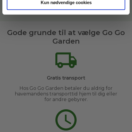
Kun nødvendige cookies
Læs mere om vores havemænd her
Gode grunde til at vælge Go Go
Garden
Gratis transport
Hos Go Go Garden betaler du aldrig for
havemandens transporttid hjem til dig eller
for andre gebyrer.