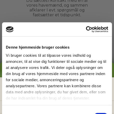
Du sættes i kontakt med en af
vores havemænd, og sammen
afklarer I evt. spørgsmål og
fastsætter et tidspunkt.
3
Denne hjemmeside bruger cookies
Arbejdet udføres
Vi bruger cookies til at tilpasse vores indhold og
annoncer, til at vise dig funktioner til sociale medier og til
Du kan slappe af, mens din
at analysere vores trafik. Vi deler også oplysninger om
havemand ordner din have. Du
GRATIS PRISESTIMAT
behøver ikke engang være
din brug af vores hjemmeside med vores partnere inden
hjemme.
for sociale medier, annonceringspartnere og
Hvad koster det
egentlig
at få
analysepartnere. Vores partnere kan kombinere disse
data med andre oplysninger, du har givet dem, eller som
hjælp i haven?
4
de har indsamlet fra din brug af deres tjenester.
Få vores prisguide med faste timepriser, eksempler
og en hurtig beregner - direkte i din indbakke.
S