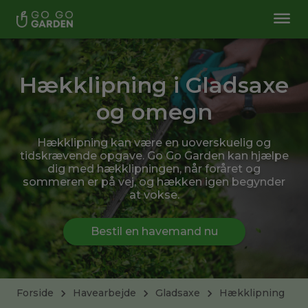
Hækklipning i Gladsaxe
og omegn
Hækklipning kan være en uoverskuelig og
tidskrævende opgave. Go Go Garden kan hjælpe
dig med hækklipningen, når foråret og
sommeren er på vej, og hækken igen begynder
at vokse.
Bestil en havemand nu
Forside
Havearbejde
Gladsaxe
Hækklipning