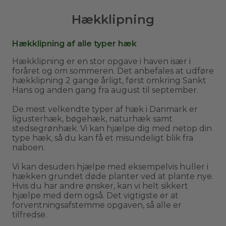
Hækklipning
Hækklipning af alle typer hæk
Hækklipning er en stor opgave i haven især i
foråret og om sommeren. Det anbefales at udføre
hækklipning 2 gange årligt, først omkring Sankt
Hans og anden gang fra august til september.
De mest velkendte typer af hæk i Danmark er
ligusterhæk, bøgehæk, naturhæk samt
stedsegrønhæk. Vi kan hjælpe dig med netop din
type hæk, så du kan få et misundeligt blik fra
naboen.
Vi kan desuden hjælpe med eksempelvis huller i
hækken grundet døde planter ved at plante nye.
Hvis du har andre ønsker, kan vi helt sikkert
hjælpe med dem også. Det vigtigste er at
forventningsafstemme opgaven, så alle er
tilfredse.