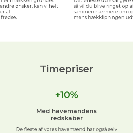
ller i hækken grundet
Det eneste du skal gøre e
andre ønsker, kan vi helt
så vil du blive ringet op 
er at
sammen nærmere om opga
lfredse.
mens hækklipningen udf
Timepriser
+10%
Med havemandens
redskaber
De fleste af vores havemænd har også selv