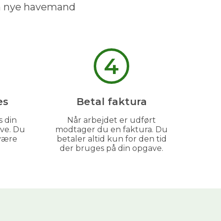
in nye havemand
4
es
Betal faktura
s din
Når arbejdet er udført
ve. Du
modtager du en faktura. Du
være
betaler altid kun for den tid
der bruges på din opgave.