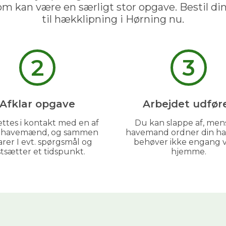
om kan være en særligt stor opgave. Bestil d
til hækklipning i Hørning nu.
2
3
Afklar opgave
Arbejdet udfør
GRATIS PRISESTIMAT
ttes i kontakt med en af
Du kan slappe af, men
s havemænd, og sammen
havemand ordner din ha
Hvad koster det
egentlig
at få
arer I evt. spørgsmål og
behøver ikke engang 
hjælp i haven?
stsætter et tidspunkt.
hjemme.
Få vores prisguide med faste timepriser, eksempler
og en hurtig beregner - direkte i din indbakke.
✅
Konkrete eksempler på typiske opgaver
✅
Sådan sparer du 26% med servicefradraget