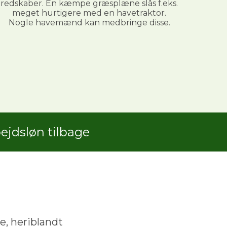
redskaber. En kæmpe græsplæne slås f.eks.
meget hurtigere med en havetraktor.
Nogle havemænd kan medbringe disse.
jdsløn tilbage
e, heriblandt