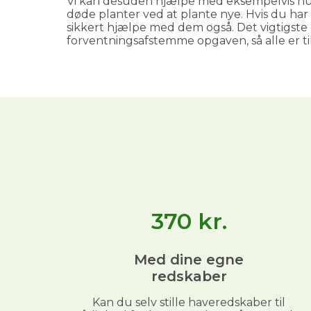
Vi kan desuden hjælpe med eksempelvis hu
døde planter ved at plante nye. Hvis du har 
sikkert hjælpe med dem også. Det vigtigste 
forventningsafstemme opgaven, så alle er ti
370
kr.
Med dine egne
redskaber
Kan du selv stille haveredskaber til