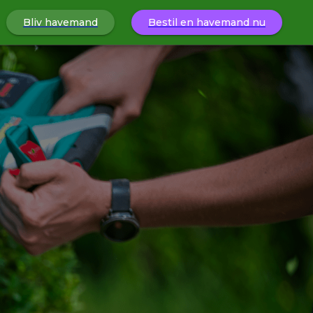
Bliv havemand
Bestil en havemand nu