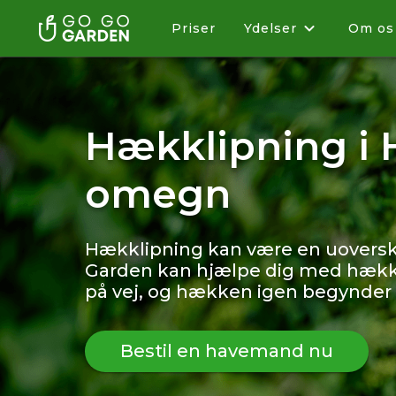
Priser
Ydelser
Om os
Hækklipning i 
omegn
Hækklipning kan være en uoversk
Garden kan hjælpe dig med hækkl
på vej, og hækken igen begynder 
Bestil en havemand nu