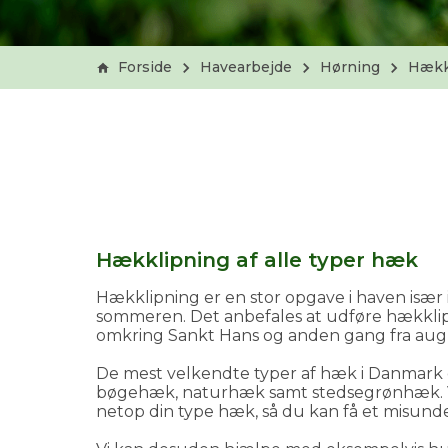
Forside
Havearbejde
Hørning
Hækk
Hækklipning af alle typer hæk
Hækklipning er en stor opgave i haven især 
sommeren. Det anbefales at udføre hækklipn
omkring Sankt Hans og anden gang fra augu
De mest velkendte typer af hæk i Danmark 
bøgehæk, naturhæk samt stedsegrønhæk. V
netop din type hæk, så du kan få et misundel