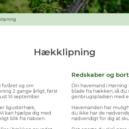
lipning
Hækklipning
Redskaber og bort
i foråret og om
Din havemand i Hørning k
ing 2 gange årligt, først
blade fra hækken, så du 
st til september.
genbrugspladsen med en 
er ligusterhæk,
Havemanden har mulighe
i kan hjælpe dig med
du ikke har de nødvendig
igt blik fra naboen.
nødvendigt for dig at skul