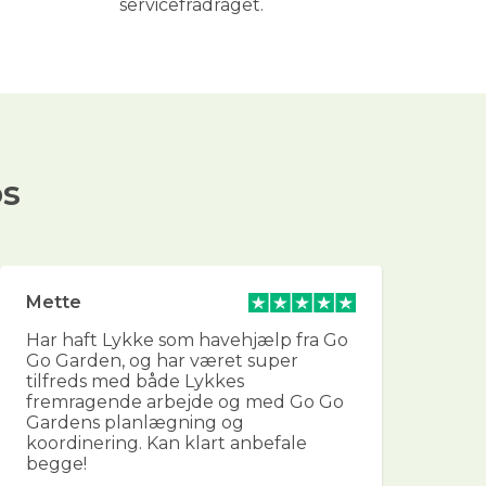
servicefradraget.
os
Mette
He
Har haft Lykke som havehjælp fra Go
Fan
Go Garden, og har været super
og 
tilfreds med både Lykkes
for
fremragende arbejde og med Go Go
vi
Gardens planlægning og
og
koordinering. Kan klart anbefale
sk
begge!