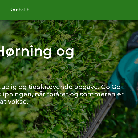
Kontakt
Hørning og
uelig og tidskrævende opgave. Go Go
ipningen, når foråret og sommeren er
at vokse.