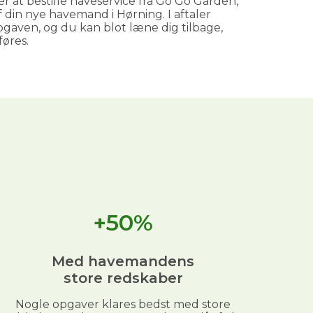
r at bestille haveservice fra Go Go Garden,
af din nye havemand i Hørning. I aftaler
ven, og du kan blot læne dig tilbage,
øres.
+50%
Med havemandens
store redskaber
Nogle opgaver klares bedst med store