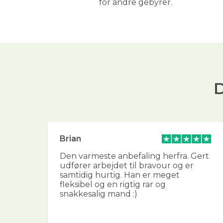
for andre gebyrer.
D
Brian
g
Den varmeste anbefaling herfra. Gert
udfører arbejdet til bravour og er
g
samtidig hurtig. Han er meget
ver
fleksibel og en rigtig rar og
in
snakkesalig mand :)