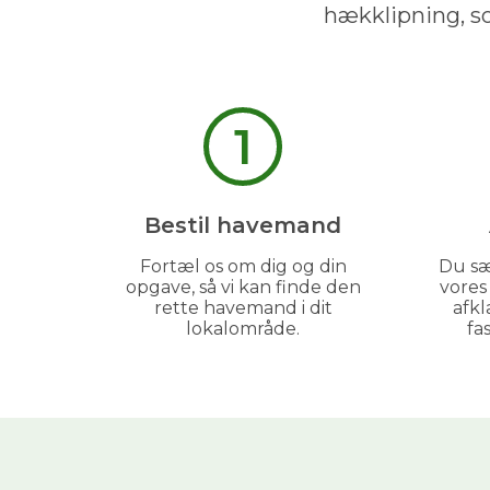
hækklipning, s
1
Bestil havemand
Fortæl os om dig og din
Du sæ
opgave, så vi kan finde den
vore
rette havemand i dit
afkl
lokalområde.
fa