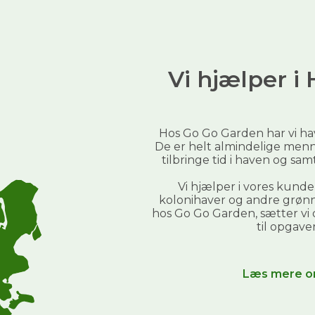
✅
Beregn din pris på 30 sek.
Fornavn
Email
Vi hjælper 
Send mig prisguiden →
Hos Go Go Garden har vi h
Du giver samtidig tilladelse til at modtage nyhedsbreve fra Go
De er helt almindelige menn
Go Garden. Du kan altid afmelde dig igen.
tilbringe tid i haven og sa
Nej tak, jeg klarer haven selv
Vi hjælper i vores kund
kolonihaver og andre grønne
hos Go Go Garden, sætter vi
til opgave
Læs mere o