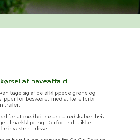
kørsel af haveaffald
an tage sig af de afklippede grene og
slipper for besværet med at køre forbi
trailer.
d for at medbringe egne redskaber, hvis
e til hækklipning. Derfor er det ikke
le investere i disse.