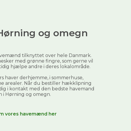
i Hørning og omegn
avemænd tilknyttet over hele Danmark.
esker med grønne fingre, som gerne vil
mtidig hjælpe andre i deres lokalområde.
ers haver derhjemme, i sommerhuse,
 arealer. Når du bestiller
hækklipning
 dig i kontakt med den bedste havemand
n i
Hørning og omegn
.
m vores havemænd her