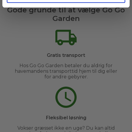
Gode grunde til at vælge Go Go
Garden
Gratis transport
Hos Go Go Garden betaler du aldrig for
havemandens transporttid hjem til dig eller
for andre gebyrer.
Fleksibel løsning
Vokser græsset ikke en uge? Du kan altid