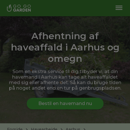
Afhentning af
haveaffald i Aarhus og
omegn
Som en ekstra service til dig tilbyder vi, at din
havemand i Aarhus kan tage alt haveaffaldet
med sig eller afhente det. Så kan du bruge tiden
på noget andet end en tur på genbrugspladsen.
Bestil en havemand nu
Forside
Havearbejde
Aarhus