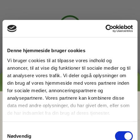
3
Arbejdet udføres
Denne hjemmeside bruger cookies
Du kan slappe af, mens din
Vi bruger cookies til at tilpasse vores indhold og
havemand ordner din have. Du
annoncer, til at vise dig funktioner til sociale medier og til
behøver ikke engang være
hjemme.
at analysere vores trafik. Vi deler også oplysninger om
GRATIS PRISESTIMAT
din brug af vores hjemmeside med vores partnere inden
for sociale medier, annonceringspartnere og
Hvad koster det
egentlig
at få
analysepartnere. Vores partnere kan kombinere disse
4
data med andre oplysninger, du har givet dem, eller som
hjælp i haven?
de har indsamlet fra din brug af deres tjenester.
Få vores prisguide med faste timepriser, eksempler
Betal faktura
og en hurtig beregner - direkte i din indbakke.
S
Når arbejdet er udført modtager
Nødvendig
a
du en faktura. Du betaler altid kun