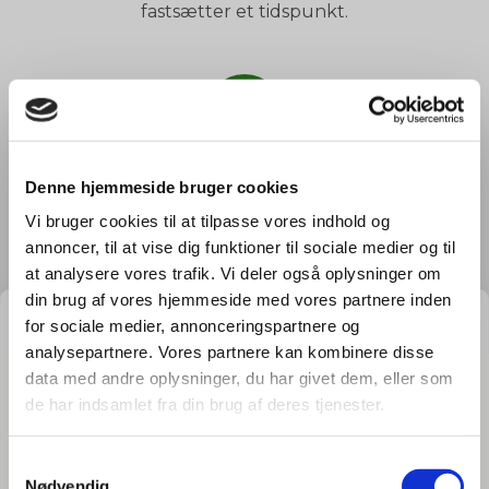
fastsætter et tidspunkt.
3
Arbejdet udføres
Denne hjemmeside bruger cookies
Du kan slappe af, mens din
Vi bruger cookies til at tilpasse vores indhold og
havemand ordner din have. Du
annoncer, til at vise dig funktioner til sociale medier og til
behøver ikke engang være
at analysere vores trafik. Vi deler også oplysninger om
hjemme.
GRATIS PRISESTIMAT
din brug af vores hjemmeside med vores partnere inden
for sociale medier, annonceringspartnere og
Hvad koster det
egentlig
at få
analysepartnere. Vores partnere kan kombinere disse
4
data med andre oplysninger, du har givet dem, eller som
hjælp i haven?
de har indsamlet fra din brug af deres tjenester.
Få vores prisguide med faste timepriser, eksempler
Betal faktura
og en hurtig beregner - direkte i din indbakke.
S
Nødvendig
Når arbejdet er udført modtager