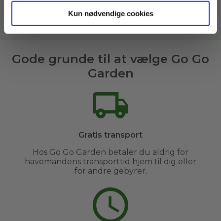
Lyngby og omegn
.
Kun nødvendige cookies
Læs mere om vores havemænd her
Gode grunde til at vælge Go Go
Garden
Gratis transport
Hos Go Go Garden betaler du aldrig for
havemandens transporttid hjem til dig eller
for andre gebyrer.