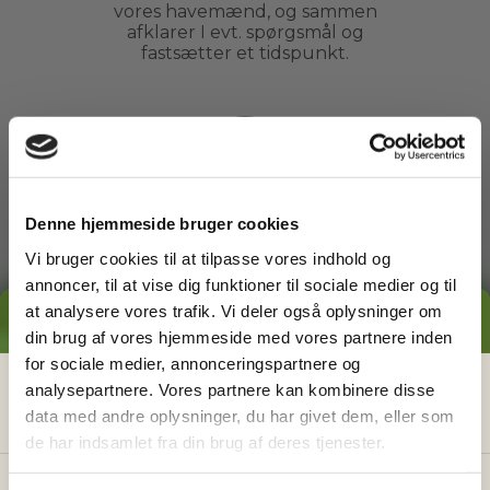
vores havemænd, og sammen
afklarer I evt. spørgsmål og
fastsætter et tidspunkt.
3
Arbejdet udføres
Denne hjemmeside bruger cookies
Vi bruger cookies til at tilpasse vores indhold og
Du kan slappe af, mens din
havemand ordner din have. Du
annoncer, til at vise dig funktioner til sociale medier og til
behøver ikke engang være
at analysere vores trafik. Vi deler også oplysninger om
GRATIS PRISESTIMAT
hjemme.
din brug af vores hjemmeside med vores partnere inden
for sociale medier, annonceringspartnere og
Hvad koster det
egentlig
at få
analysepartnere. Vores partnere kan kombinere disse
4
data med andre oplysninger, du har givet dem, eller som
hjælp i haven?
de har indsamlet fra din brug af deres tjenester.
Få vores prisguide med faste timepriser, eksempler