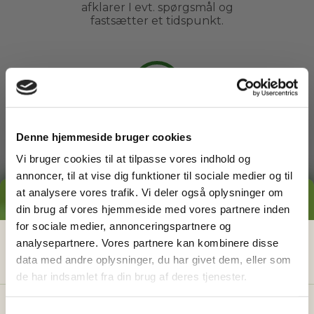
afklarer I evt. spørgsmål og
fastsætter et tidspunkt.
3
Arbejdet udføres
Denne hjemmeside bruger cookies
Du kan slappe af, mens din
Vi bruger cookies til at tilpasse vores indhold og
havemand ordner din have. Du
annoncer, til at vise dig funktioner til sociale medier og til
behøver ikke engang være
at analysere vores trafik. Vi deler også oplysninger om
hjemme.
GRATIS PRISESTIMAT
din brug af vores hjemmeside med vores partnere inden
for sociale medier, annonceringspartnere og
Hvad koster det
egentlig
at få
analysepartnere. Vores partnere kan kombinere disse
4
data med andre oplysninger, du har givet dem, eller som
hjælp i haven?
de har indsamlet fra din brug af deres tjenester.
Få vores prisguide med faste timepriser, eksempler
Betal faktura
og en hurtig beregner - direkte i din indbakke.