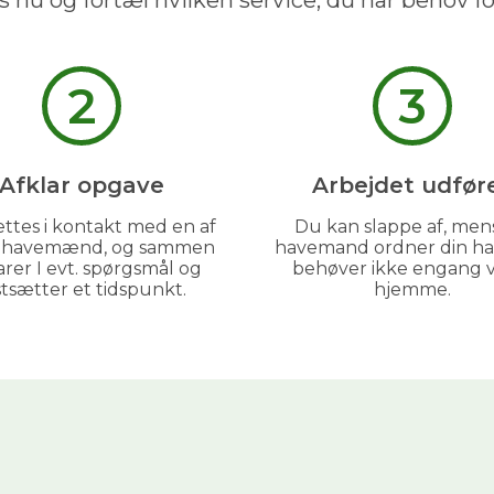
s nu og fortæl hvilken service, du har behov fo
2
3
Afklar opgave
Arbejdet udfør
ttes i kontakt med en af
Du kan slappe af, men
GRATIS PRISESTIMAT
s havemænd, og sammen
havemand ordner din ha
arer I evt. spørgsmål og
behøver ikke engang 
stsætter et tidspunkt.
hjemme.
Hvad koster det
egentlig
at få
hjælp i haven?
Få vores prisguide med faste timepriser, eksempler
og en hurtig beregner - direkte i din indbakke.
✅
Konkrete eksempler på typiske opgaver
✅
Sådan sparer du 26% med servicefradraget