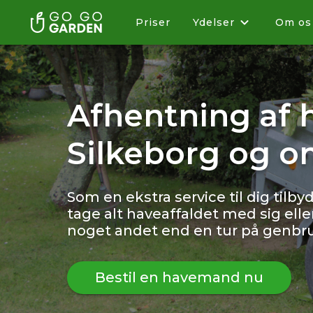
Priser
Ydelser
Om os
Afhentning af h
Silkeborg og 
Som en ekstra service til dig tilby
tage alt haveaffaldet med sig ell
noget andet end en tur på genbr
Bestil en havemand nu