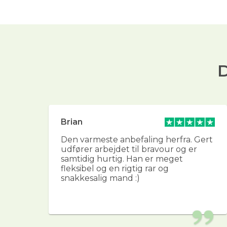
D
Brian
g
Den varmeste anbefaling herfra. Gert
udfører arbejdet til bravour og er
g
samtidig hurtig. Han er meget
ver
fleksibel og en rigtig rar og
in
snakkesalig mand :)