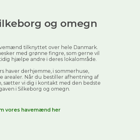
 Silkeborg og omegn
avemænd tilknyttet over hele Danmark.
esker med grønne fingre, som gerne vil
mtidig hjælpe andre i deres lokalområde.
ers haver derhjemme, i sommerhuse,
 arealer. Når du bestiller
afhentning af
 sætter vi dig i kontakt med den bedste
gaven i
Silkeborg og omegn
.
m vores havemænd her