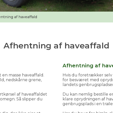
ntning af haveaffald
Afhentning af haveaffald
Afhentning af hav
et en masse haveaffald.
Hvis du foretrækker selv
ld, nedskårne grene,
for besværet med oprydni
landets genbrugspladser
tkørsel af haveaffaldet
Du kan nemlig bestille e
g omegn. Så slipper du
klare oprydningen af hav
genbrugsplads i en traile