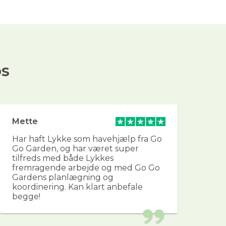
os
Mette
He
Har haft Lykke som havehjælp fra Go
Fan
Go Garden, og har været super
og 
tilfreds med både Lykkes
for
fremragende arbejde og med Go Go
vi
Gardens planlægning og
og
koordinering. Kan klart anbefale
sk
begge!