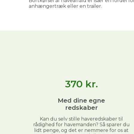
Bortkørsel af haveaffald er især en fordel for
anhængertræk eller en trailer.
370
kr.
Med dine egne
redskaber
Kan du selv stille haveredskaber til
rådighed for havemanden? Så sparer du
lidt penge, og det er nemmere for os at