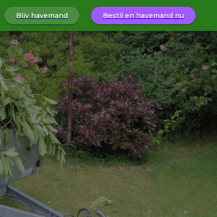
Bliv havemand
Bestil en havemand nu