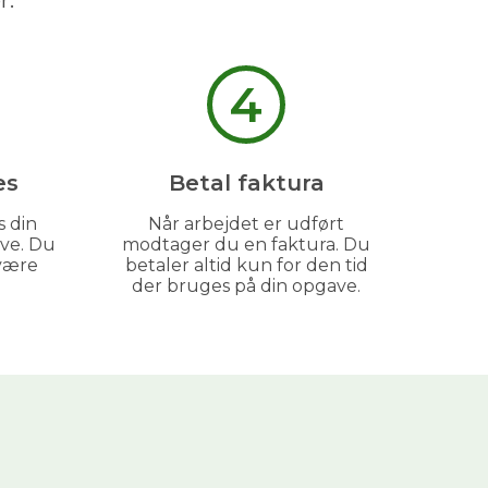
r.
4
es
Betal faktura
s din
Når arbejdet er udført
ve. Du
modtager du en faktura. Du
være
betaler altid kun for den tid
der bruges på din opgave.