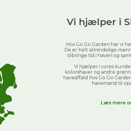
✅
Beregn din pris på 30 sek.
Vi hjælper i
Fornavn
Email
Send mig prisguiden →
Hos Go Go Garden har vi h
De er helt almindelige menn
tilbringe tid i haven og sa
Du giver samtidig tilladelse til at modtage nyhedsbreve fra Go
Go Garden. Du kan altid afmelde dig igen.
Vi hjælper i vores kund
Nej tak, jeg klarer haven selv
kolonihaver og andre grønne
haveaffald
hos Go Go Garden,
havemand til op
Læs mere o