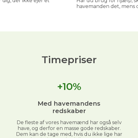
 dig, der ikke ejer et
Har du brug for hjælp, sk
havemanden det, mens du
Timepriser
+10%
Med havemandens
redskaber
De fleste af vores havemænd har også selv
have, og derfor en masse gode redskaber.
Dem kan de tage med, hvis du ikke lige har