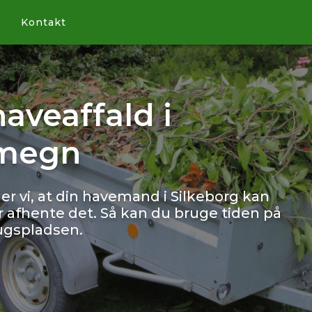
Kontakt
aveaffald i
omegn
der vi, at din havemand i Silkeborg kan
er afhente det. Så kan du bruge tiden på
ugspladsen.