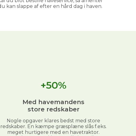
al du blot bestille haveservice, så afhenter
 kan slappe af efter en hård dag i haven.
+50%
Med havemandens
store redskaber
Nogle opgaver klares bedst med store
redskaber. En kæmpe græsplæne slås f.eks.
meget hurtigere med en havetraktor.