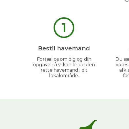
o
1
Bestil havemand
Fortæl os om dig og din
Du sæ
opgave, så vi kan finde den
vore
rette havemand i dit
afkl
lokalområde.
fa