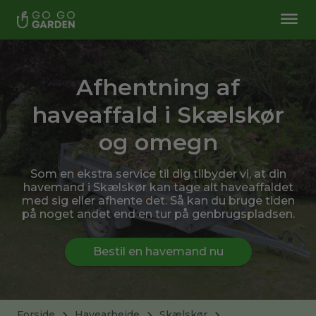
Afhentning af
haveaffald i Skælskør
og omegn
Som en ekstra service til dig tilbyder vi, at din
havemand i Skælskør kan tage alt haveaffaldet
med sig eller afhente det. Så kan du bruge tiden
på noget andet end en tur på genbrugspladsen.
Bestil en havemand nu
Forside
Havearbejde
Skælskør