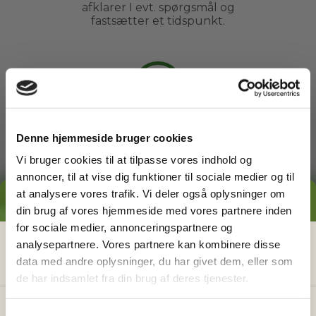
afklarer I evt. spørgsmål og
fastsætter et tidspunkt.
3
Arbejdet udføres
Denne hjemmeside bruger cookies
Du kan slappe af, mens din
Vi bruger cookies til at tilpasse vores indhold og
havemand ordner din have. Du
annoncer, til at vise dig funktioner til sociale medier og til
behøver ikke engang være
at analysere vores trafik. Vi deler også oplysninger om
hjemme.
GRATIS PRISESTIMAT
din brug af vores hjemmeside med vores partnere inden
for sociale medier, annonceringspartnere og
Hvad koster det
egentlig
at få
analysepartnere. Vores partnere kan kombinere disse
4
data med andre oplysninger, du har givet dem, eller som
hjælp i haven?
de har indsamlet fra din brug af deres tjenester.
Få vores prisguide med faste timepriser, eksempler
Betal faktura
og en hurtig beregner - direkte i din indbakke.