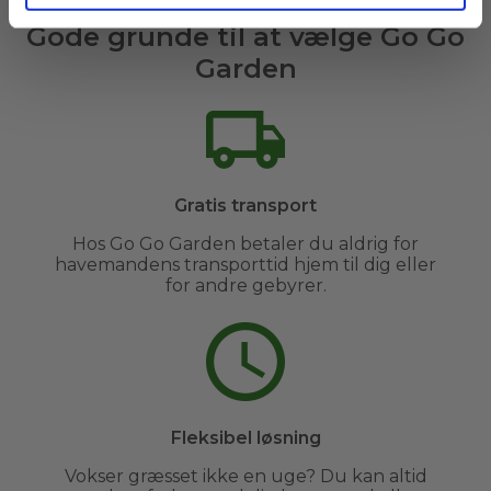
Gode grunde til at vælge Go Go
Garden
Gratis transport
Hos Go Go Garden betaler du aldrig for
havemandens transporttid hjem til dig eller
for andre gebyrer.
Fleksibel løsning
Vokser græsset ikke en uge? Du kan altid