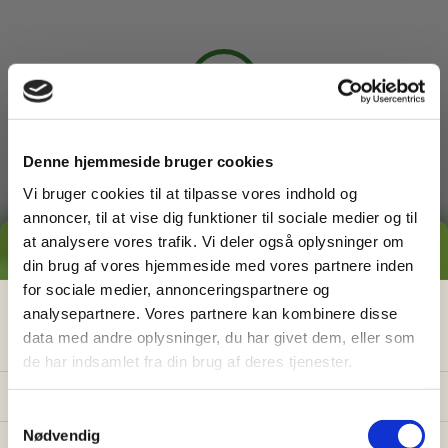
3
Arbejdet udføres
Denne hjemmeside bruger cookies
Du kan slappe af, mens din
Vi bruger cookies til at tilpasse vores indhold og
havemand ordner din have. Du
annoncer, til at vise dig funktioner til sociale medier og til
behøver ikke engang være
hjemme.
at analysere vores trafik. Vi deler også oplysninger om
GRATIS PRISESTIMAT
din brug af vores hjemmeside med vores partnere inden
for sociale medier, annonceringspartnere og
Hvad koster det
egentlig
at få
analysepartnere. Vores partnere kan kombinere disse
4
data med andre oplysninger, du har givet dem, eller som
hjælp i haven?
de har indsamlet fra din brug af deres tjenester.
Få vores prisguide med faste timepriser, eksempler
Betal faktura
og en hurtig beregner - direkte i din indbakke.
S
Når arbejdet er udført modtager
Nødvendig
a
du en faktura. Du betaler altid kun