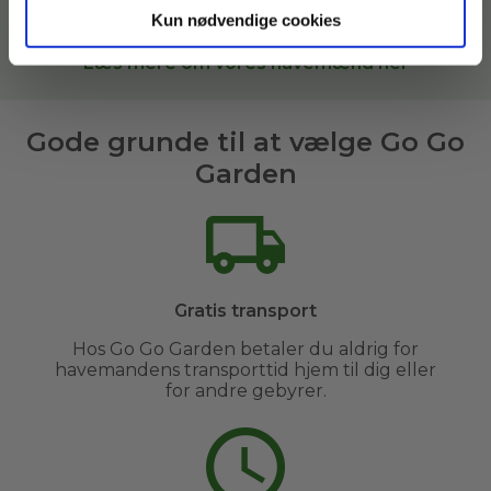
havemand til opgaven i
Hirtshals og omegn
.
Kun nødvendige cookies
Læs mere om vores havemænd her
Gode grunde til at vælge Go Go
Garden
Gratis transport
Hos Go Go Garden betaler du aldrig for
havemandens transporttid hjem til dig eller
for andre gebyrer.