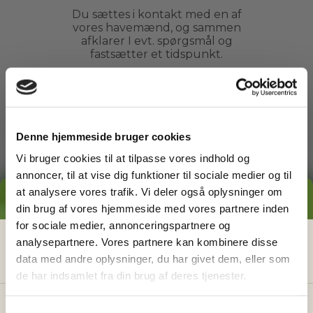
Du sættes i kontakt med en af
vores havemænd, og sammen
afklarer I evt. spørgsmål og
fastsætter et tidspunkt.
3
Denne hjemmeside bruger cookies
Vi bruger cookies til at tilpasse vores indhold og
Arbejdet udføres
annoncer, til at vise dig funktioner til sociale medier og til
Du kan slappe af, mens din
at analysere vores trafik. Vi deler også oplysninger om
GRATIS PRISESTIMAT
havemand ordner din have. Du
din brug af vores hjemmeside med vores partnere inden
behøver ikke engang være
for sociale medier, annonceringspartnere og
hjemme.
Hvad koster det
egentlig
at få
analysepartnere. Vores partnere kan kombinere disse
data med andre oplysninger, du har givet dem, eller som
hjælp i haven?
de har indsamlet fra din brug af deres tjenester.
4
Få vores prisguide med faste timepriser, eksempler
og en hurtig beregner - direkte i din indbakke.