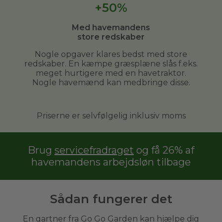
+50%
Med havemandens
store redskaber
Nogle opgaver klares bedst med store
redskaber. En kæmpe græsplæne slås f.eks.
meget hurtigere med en havetraktor.
Nogle havemænd kan medbringe disse.
Priserne er selvfølgelig inklusiv moms
Brug
servicefradraget
og få 26% af
havemandens arbejdsløn tilbage
Sådan fungerer det
En gartner fra Go Go Garden kan hjælpe dig