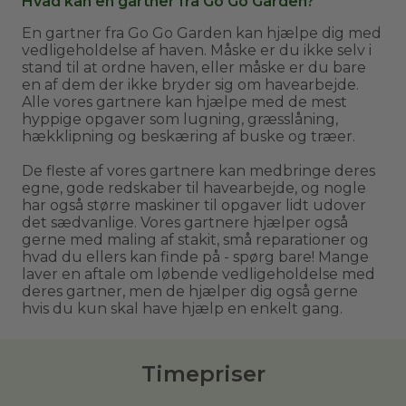
Hvad kan en gartner fra Go Go Garden?
En gartner fra Go Go Garden kan hjælpe dig med
vedligeholdelse af haven. Måske er du ikke selv i
stand til at ordne haven, eller måske er du bare
en af dem der ikke bryder sig om havearbejde.
Alle vores gartnere kan hjælpe med de mest
hyppige opgaver som lugning, græsslåning,
hækklipning og beskæring af buske og træer.
De fleste af vores gartnere kan medbringe deres
egne, gode redskaber til havearbejde, og nogle
har også større maskiner til opgaver lidt udover
det sædvanlige. Vores gartnere hjælper også
gerne med maling af stakit, små reparationer og
hvad du ellers kan finde på - spørg bare! Mange
laver en aftale om løbende vedligeholdelse med
deres gartner, men de hjælper dig også gerne
hvis du kun skal have hjælp en enkelt gang.
Timepriser