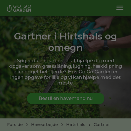
Gartner i Hirtshals og
omegn
Søger du en gartner til at hjælpe dig med
opgaver som græsslåning, lugning, hækklipning
eller noget helt fjerde? Hos Go Go Garden er
ingen opgave for lille og vi kan hjælpe med det
meste.
Bestil en havemand nu
Forside
Havearbejde
Hirtshals
Gartner