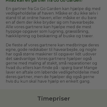
Hvad kan en gartner fra Go Go Garden?
En gartner fra Go Go Garden kan hjælpe dig med
vedligeholdelse af haven. Måske er du ikke selv i
stand til at ordne haven, eller måske er du bare
en af dem der ikke bryder sig om havearbejde.
Alle vores gartnere kan hjælpe med de mest
hyppige opgaver som lugning, græsslåning,
hækklipning og beskæring af buske og træer.
De fleste af vores gartnere kan medbringe deres
egne, gode redskaber til havearbejde, og nogle
har også større maskiner til opgaver lidt udover
det sædvanlige. Vores gartnere hjælper også
gerne med maling af stakit, små reparationer og
hvad du ellers kan finde på - spørg bare! Mange
laver en aftale om løbende vedligeholdelse med
deres gartner, men de hjælper dig også gerne
hvis du kun skal have hjælp en enkelt gang.
Timepriser