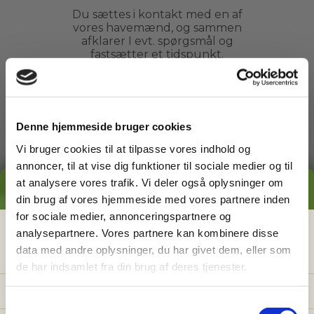
Du sættes i kontakt med en af
vores havemænd, og sammen
afklarer I evt. spørgsmål og
fastsætter et tidspunkt.
3
Denne hjemmeside bruger cookies
Vi bruger cookies til at tilpasse vores indhold og
Arbejdet udføres
annoncer, til at vise dig funktioner til sociale medier og til
at analysere vores trafik. Vi deler også oplysninger om
Du kan slappe af, mens din
GRATIS PRISESTIMAT
din brug af vores hjemmeside med vores partnere inden
havemand ordner din have. Du
behøver ikke engang være
for sociale medier, annonceringspartnere og
hjemme.
Hvad koster det
egentlig
at få
analysepartnere. Vores partnere kan kombinere disse
data med andre oplysninger, du har givet dem, eller som
hjælp i haven?
de har indsamlet fra din brug af deres tjenester.
4
Få vores prisguide med faste timepriser, eksempler
og en hurtig beregner - direkte i din indbakke.
S