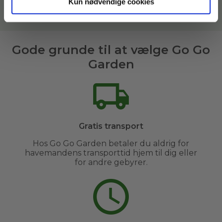
Kun nødvendige cookies
Læs mere om vores havemænd her
Gode grunde til at vælge Go Go
Garden
Gratis transport
Hos Go Go Garden betaler du aldrig for
havemandens transporttid hjem til dig eller
for andre gebyrer.