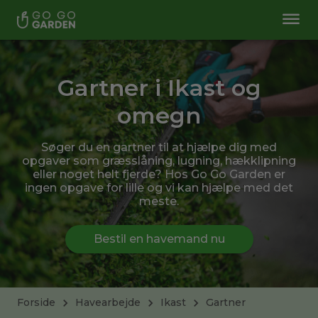
Gartner i Ikast og
omegn
Søger du en gartner til at hjælpe dig med
opgaver som græsslåning, lugning, hækklipning
eller noget helt fjerde? Hos Go Go Garden er
ingen opgave for lille og vi kan hjælpe med det
meste.
Bestil en havemand nu
Forside
Havearbejde
Ikast
Gartner