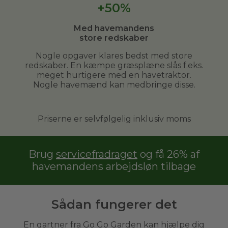
+50%
Med havemandens
store redskaber
Nogle opgaver klares bedst med store
redskaber. En kæmpe græsplæne slås f.eks.
meget hurtigere med en havetraktor.
Nogle havemænd kan medbringe disse.
Priserne er selvfølgelig inklusiv moms
Brug
servicefradraget
og få 26% af
havemandens arbejdsløn tilbage
Sådan fungerer det
En gartner fra Go Go Garden kan hjælpe dig