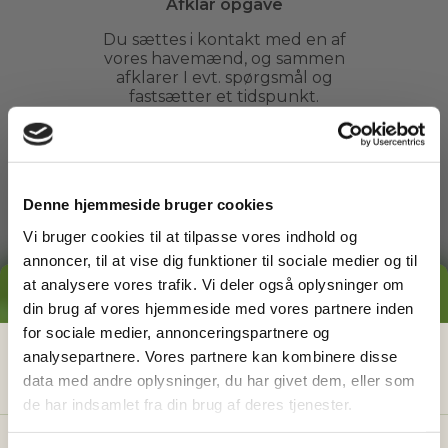
Afklar opgave
Du sættes i kontakt med en af
vores havemænd, og sammen
afklarer I evt. spørgsmål og
fastsætter et tidspunkt.
3
Denne hjemmeside bruger cookies
Vi bruger cookies til at tilpasse vores indhold og
Arbejdet udføres
annoncer, til at vise dig funktioner til sociale medier og til
at analysere vores trafik. Vi deler også oplysninger om
Du kan slappe af, mens din
GRATIS PRISESTIMAT
havemand ordner din have. Du
din brug af vores hjemmeside med vores partnere inden
behøver ikke engang være
for sociale medier, annonceringspartnere og
hjemme.
Hvad koster det
egentlig
at få
analysepartnere. Vores partnere kan kombinere disse
data med andre oplysninger, du har givet dem, eller som
hjælp i haven?
de har indsamlet fra din brug af deres tjenester.
4
Få vores prisguide med faste timepriser, eksempler