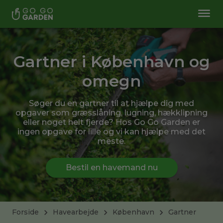
Gartner i København og
omegn
Søger du en gartner til at hjælpe dig med
opgaver som græsslåning, lugning, hækklipning
eller noget helt fjerde? Hos Go Go Garden er
ingen opgave for lille og vi kan hjælpe med det
meste.
Bestil en havemand nu
Forside
Havearbejde
København
Gartner