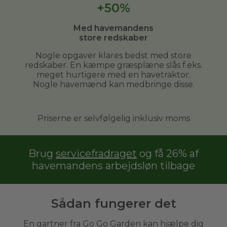
+50%
Med havemandens
store redskaber
Nogle opgaver klares bedst med store
redskaber. En kæmpe græsplæne slås f.eks.
meget hurtigere med en havetraktor.
Nogle havemænd kan medbringe disse.
Priserne er selvfølgelig inklusiv moms
Brug
servicefradraget
og få 26% af
havemandens arbejdsløn tilbage
Sådan fungerer det
En gartner fra Go Go Garden kan hjælpe dig