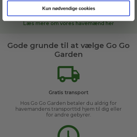
Garden, sætter vi dig i kontakt med den bedste
Kun nødvendige cookies
havemand til opgaven i
København og omegn
.
Læs mere om vores havemænd her
Gode grunde til at vælge Go Go
Garden
Gratis transport
Hos Go Go Garden betaler du aldrig for
havemandens transporttid hjem til dig eller
for andre gebyrer.