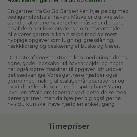
Hvad kan en gartner fra Go Go Garden?
En gartner fra Go Go Garden kan hjælpe dig med
vedligeholdelse af haven. Måske er du ikke selv i
stand til at ordne haven, eller måske er du bare
en af dem der ikke bryder sig om havearbejde.
Alle vores gartnere kan hjælpe med de mest
hyppige opgaver som lugning, græsslåning,
hækklipning og beskæring af buske og træer.
De fleste af vores gartnere kan medbringe deres
egne, gode redskaber til havearbejde, og nogle
har også større maskiner til opgaver lidt udover
det sædvanlige. Vores gartnere hjælper også
gerne med maling af stakit, små reparationer og
hvad du ellers kan finde på - spørg bare! Mange
laver en aftale om løbende vedligeholdelse med
deres gartner, men de hjælper dig også gerne
hvis du kun skal have hjælp en enkelt gang.
Timepriser