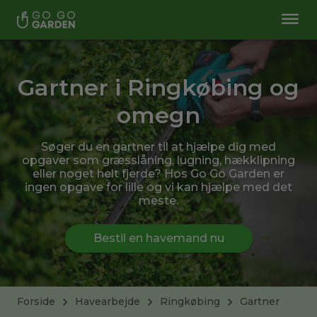
Gartner i Ringkøbing og
omegn
Søger du en gartner til at hjælpe dig med
opgaver som græsslåning, lugning, hækklipning
eller noget helt fjerde? Hos Go Go Garden er
ingen opgave for lille og vi kan hjælpe med det
meste.
Bestil en havemand nu
Forside
Havearbejde
Ringkøbing
Gartner