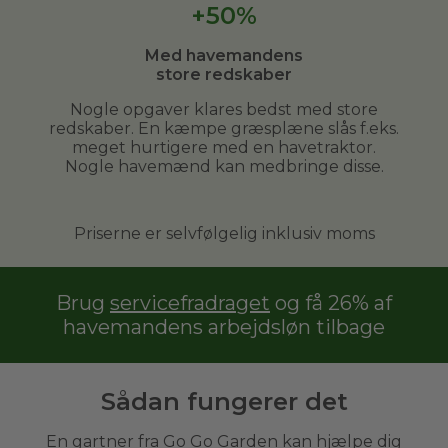
+50%
Med havemandens
store redskaber
Nogle opgaver klares bedst med store
redskaber. En kæmpe græsplæne slås f.eks.
meget hurtigere med en havetraktor.
Nogle havemænd kan medbringe disse.
Priserne er selvfølgelig inklusiv moms
Brug
servicefradraget
og få 26% af
havemandens arbejdsløn tilbage
Sådan fungerer det
En gartner fra Go Go Garden kan hjælpe dig