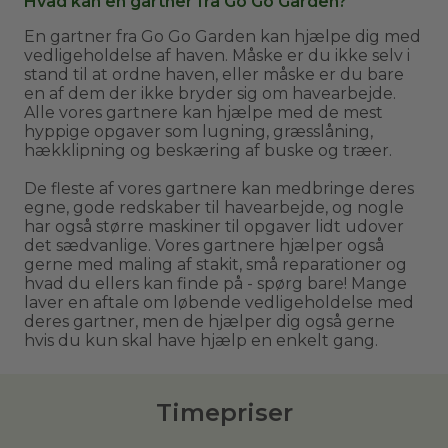
Hvad kan en gartner fra Go Go Garden?
En gartner fra Go Go Garden kan hjælpe dig med
vedligeholdelse af haven. Måske er du ikke selv i
stand til at ordne haven, eller måske er du bare
en af dem der ikke bryder sig om havearbejde.
Alle vores gartnere kan hjælpe med de mest
hyppige opgaver som lugning, græsslåning,
hækklipning og beskæring af buske og træer.
De fleste af vores gartnere kan medbringe deres
egne, gode redskaber til havearbejde, og nogle
har også større maskiner til opgaver lidt udover
det sædvanlige. Vores gartnere hjælper også
gerne med maling af stakit, små reparationer og
hvad du ellers kan finde på - spørg bare! Mange
laver en aftale om løbende vedligeholdelse med
deres gartner, men de hjælper dig også gerne
hvis du kun skal have hjælp en enkelt gang.
Timepriser