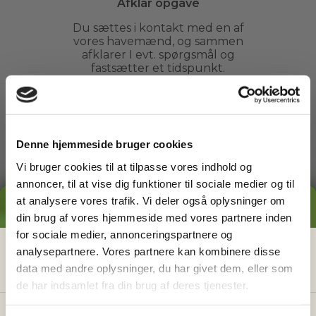
Afklar opgave
Du sættes i kontakt med en af
vores havemænd, og sammen
afklarer I evt. spørgsmål og
fastsætter et tidspunkt.
3
Denne hjemmeside bruger cookies
Vi bruger cookies til at tilpasse vores indhold og
Arbejdet udføres
annoncer, til at vise dig funktioner til sociale medier og til
at analysere vores trafik. Vi deler også oplysninger om
Du kan slappe af, mens din
GRATIS PRISESTIMAT
havemand ordner din have. Du
din brug af vores hjemmeside med vores partnere inden
behøver ikke engang være
for sociale medier, annonceringspartnere og
hjemme.
Hvad koster det
egentlig
at få
analysepartnere. Vores partnere kan kombinere disse
data med andre oplysninger, du har givet dem, eller som
hjælp i haven?
de har indsamlet fra din brug af deres tjenester.
4
Få vores prisguide med faste timepriser, eksempler