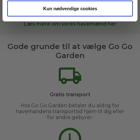
Garden, sætter vi dig i kontakt med den bedste
Kun nødvendige cookies
havemand til opgaven i
Ringkøbing og omegn
.
Læs mere om vores havemænd her
Gode grunde til at vælge Go Go
Garden
Gratis transport
Hos Go Go Garden betaler du aldrig for
havemandens transporttid hjem til dig eller
for andre gebyrer.