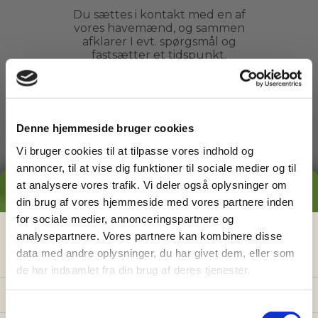
Du sættes i kontakt med en af
vores havemænd, og sammen
afklarer I evt. spørgsmål og
fastsætter et tidspunkt.
3
Denne hjemmeside bruger cookies
Vi bruger cookies til at tilpasse vores indhold og
Arbejdet udføres
annoncer, til at vise dig funktioner til sociale medier og til
at analysere vores trafik. Vi deler også oplysninger om
Du kan slappe af, mens din
GRATIS PRISESTIMAT
din brug af vores hjemmeside med vores partnere inden
havemand ordner din have. Du
behøver ikke engang være
for sociale medier, annonceringspartnere og
hjemme.
Hvad koster det
egentlig
at få
analysepartnere. Vores partnere kan kombinere disse
data med andre oplysninger, du har givet dem, eller som
hjælp i haven?
de har indsamlet fra din brug af deres tjenester.
4
Få vores prisguide med faste timepriser, eksempler
og en hurtig beregner - direkte i din indbakke.
S