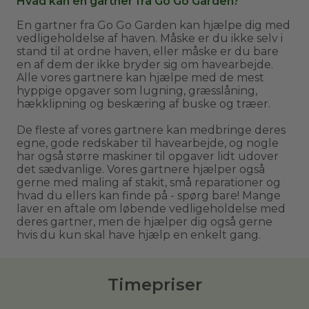
Hvad kan en gartner fra Go Go Garden?
En gartner fra Go Go Garden kan hjælpe dig med
vedligeholdelse af haven. Måske er du ikke selv i
stand til at ordne haven, eller måske er du bare
en af dem der ikke bryder sig om havearbejde.
Alle vores gartnere kan hjælpe med de mest
hyppige opgaver som lugning, græsslåning,
hækklipning og beskæring af buske og træer.
De fleste af vores gartnere kan medbringe deres
egne, gode redskaber til havearbejde, og nogle
har også større maskiner til opgaver lidt udover
det sædvanlige. Vores gartnere hjælper også
gerne med maling af stakit, små reparationer og
hvad du ellers kan finde på - spørg bare! Mange
laver en aftale om løbende vedligeholdelse med
deres gartner, men de hjælper dig også gerne
hvis du kun skal have hjælp en enkelt gang.
Timepriser