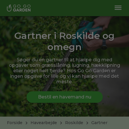
Gartner i Roskilde og
omegn
Søger du en gartner til at hjælpe dig med
opgaver som græsslåning, lugning, hækklipning
eller noget helt fjerde? Hos Go Go Garden er
ingen opgave for lille og vi kan hjælpe med det
meste.
Bestil en havemand nu
Forside
Havearbejde
Roskilde
Gartner