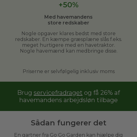
+50%
Med havemandens
store redskaber
Nogle opgaver klares bedst med store
redskaber. En kæmpe græsplæne slås f.eks.
meget hurtigere med en havetraktor.
Nogle havemænd kan medbringe disse.
Priserne er selvfølgelig inklusiv moms
Brug
servicefradraget
og få 26% af
havemandens arbejdsløn tilbage
Sådan fungerer det
En gartner fra Go Go Garden kan hjælpe dig