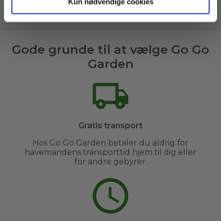
Kun nødvendige cookies
Læs mere om vores havemænd her
Gode grunde til at vælge Go Go
Garden
Gratis transport
Hos Go Go Garden betaler du aldrig for
havemandens transporttid hjem til dig eller
for andre gebyrer.