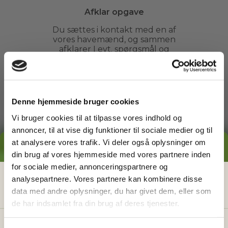
Afklar opgave
Du sættes i kontakt med en af
vores havemænd, og sammen
afklarer I evt. spørgsmål og
fastsætter et tidspunkt.
3
Denne hjemmeside bruger cookies
Vi bruger cookies til at tilpasse vores indhold og
annoncer, til at vise dig funktioner til sociale medier og til
Arbejdet udføres
at analysere vores trafik. Vi deler også oplysninger om
GRATIS PRISESTIMAT
din brug af vores hjemmeside med vores partnere inden
Du kan slappe af, mens din
havemand ordner din have. Du
for sociale medier, annonceringspartnere og
behøver ikke engang være
Hvad koster det
egentlig
at få
analysepartnere. Vores partnere kan kombinere disse
hjemme.
data med andre oplysninger, du har givet dem, eller som
hjælp i haven?
de har indsamlet fra din brug af deres tjenester.
Få vores prisguide med faste timepriser, eksempler
og en hurtig beregner - direkte i din indbakke.