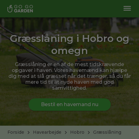
Græsslåning i Hobro og
omegn
Græsslåning er en af de mest tidskrævende
opgaver i haven. Vores havemænd kan hjælpe
dig med at slå græsset når det trænger, så du får
mere tid til at nyde haven med god
samvittighed.
Bestil en havemand nu
Forside
Havearbejde
Hobro
Græsslåning