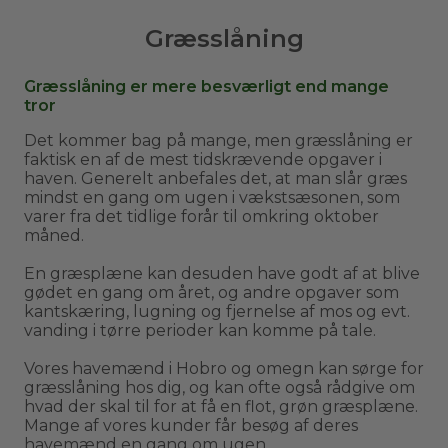
Græsslåning
Græsslåning er mere besværligt end mange
tror
Det kommer bag på mange, men græsslåning er
faktisk en af de mest tidskrævende opgaver i
haven. Generelt anbefales det, at man slår græs
mindst en gang om ugen i vækstsæsonen, som
varer fra det tidlige forår til omkring oktober
måned.
En græsplæne kan desuden have godt af at blive
gødet en gang om året, og andre opgaver som
kantskæring, lugning og fjernelse af mos og evt.
vanding i tørre perioder kan komme på tale.
Vores havemænd i Hobro og omegn kan sørge for
græsslåning hos dig, og kan ofte også rådgive om
hvad der skal til for at få en flot, grøn græsplæne.
Mange af vores kunder får besøg af deres
havemænd en gang om ugen.