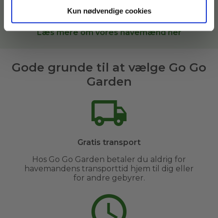
Garden, sætter vi dig i kontakt med den bedste
Kun nødvendige cookies
havemand til opgaven i
Hobro og omegn
.
Læs mere om vores havemænd her
Gode grunde til at vælge Go Go
Garden
Gratis transport
Hos Go Go Garden betaler du aldrig for
havemandens transporttid hjem til dig eller
for andre gebyrer.