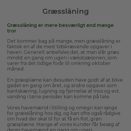
Græsslåning
Græsslåning er mere besværligt end mange
tror
Det kommer bag på mange, men græsslåning er
faktisk en af de mest tidskrævende opgaver i
haven. Generelt anbefales det, at man slår græs
mindst en gang om ugen i vækstsæsonen, som
varer fra det tidlige forår til omkring oktober
måned.
En græsplæne kan desuden have godt af at blive
gødet en gang om året, og andre opgaver som
kantskæring, lugning og fjernelse af mos og evt.
vanding i tørre perioder kan komme på tale.
Vores havemænd i Stilling og omegn kan sørge
for græsslåning hos dig, og kan ofte også rådgive
om hvad der skal til for at få en flot, grøn
græsplæne. Mange af vores kunder får besøg af
deres havemænd en gang om ugen.