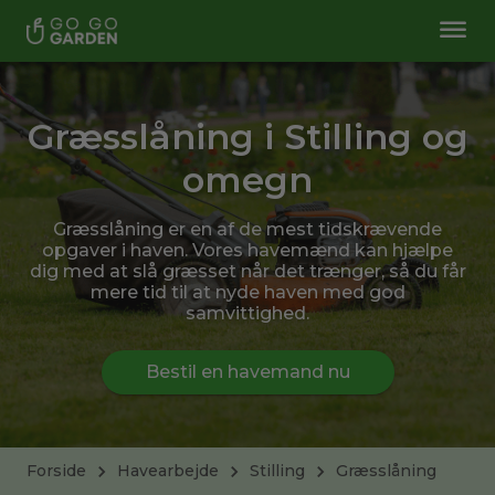
Græsslåning i Stilling og
omegn
Græsslåning er en af de mest tidskrævende
opgaver i haven. Vores havemænd kan hjælpe
dig med at slå græsset når det trænger, så du får
mere tid til at nyde haven med god
samvittighed.
Bestil en havemand nu
Forside
Havearbejde
Stilling
Græsslåning