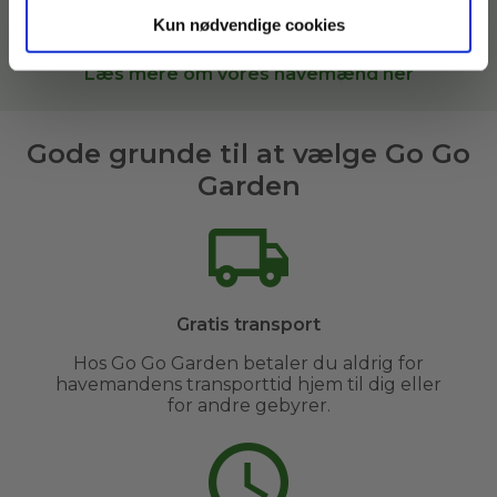
Garden, sætter vi dig i kontakt med den bedste
Kun nødvendige cookies
havemand til opgaven i
Stilling og omegn
.
Læs mere om vores havemænd her
Gode grunde til at vælge Go Go
Garden
Gratis transport
Hos Go Go Garden betaler du aldrig for
havemandens transporttid hjem til dig eller
for andre gebyrer.