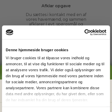
Afklar opgave
Du sættes i kontakt med en af
vores havemænd, og sammen
afklarer I evt. spørgsmål og
fastsætter et tidspunkt.
3
Denne hjemmeside bruger cookies
Vi bruger cookies til at tilpasse vores indhold og
annoncer, til at vise dig funktioner til sociale medier og til
Arbejdet udføres
at analysere vores trafik. Vi deler også oplysninger om
GRATIS PRISESTIMAT
din brug af vores hjemmeside med vores partnere inden
Du kan slappe af, mens din
havemand ordner din have. Du
for sociale medier, annonceringspartnere og
behøver ikke engang være
Hvad koster det
egentlig
at få
analysepartnere. Vores partnere kan kombinere disse
hjemme.
data med andre oplysninger, du har givet dem, eller som
hjælp i haven?
de har indsamlet fra din brug af deres tjenester.
Få vores prisguide med faste timepriser, eksempler
og en hurtig beregner - direkte i din indbakke.