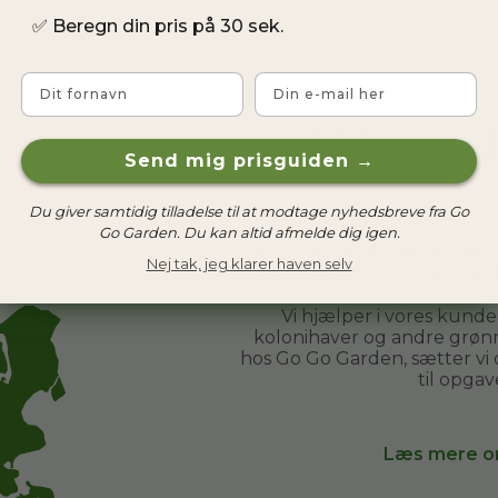
✅
Beregn din pris på 30 sek.
Fornavn
Email
Vi hjælper
Send mig prisguiden →
Du giver samtidig tilladelse til at modtage nyhedsbreve fra Go
Hos Go Go Garden har vi h
Go Garden. Du kan altid afmelde dig igen.
De er helt almindelige menn
Nej tak, jeg klarer haven selv
tilbringe tid i haven og sa
Vi hjælper i vores kund
kolonihaver og andre grønn
hos Go Go Garden, sætter vi
til opgav
Læs mere o