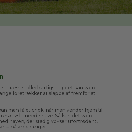
en
 græsset allerhurtigst og det kan være
nge foretrækker at slappe af fremfor at
 kan man få et chok, når man vender hjem til
g urskovslignende have. Så kan det være
ed haven, der stadig vokser ufortrødent,
arte på arbejde igen.