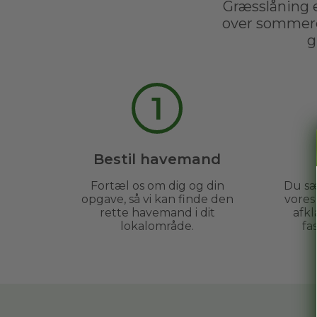
Græsslåning e
over sommere
g
1
Bestil havemand
Fortæl os om dig og din
Du sæ
opgave, så vi kan finde den
vore
rette havemand i dit
afkl
lokalområde.
fa