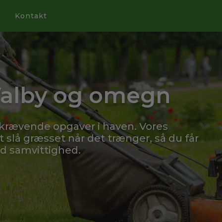
Kontakt
Valby og omegn
skrævende opgaver i haven. Vores
lå græsset når det trænger, så du får
od samvittighed.