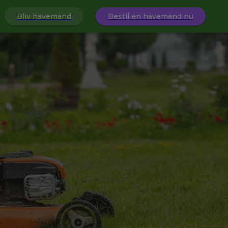
Bliv havemand
Bestil en havemand nu