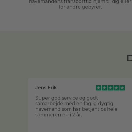
havemandens transporttid hjem til dig eller
for andre gebyrer.
D
Jens Erik
ert
Super god service og godt
samarbejde med en faglig dygtig
havemand som har betjent os hele
sommeren nu i 2 år.