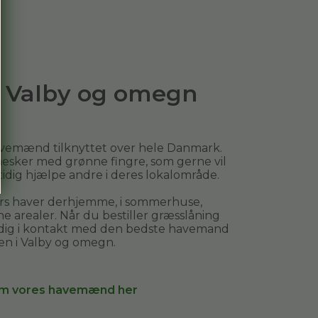
 i Valby og omegn
avemænd tilknyttet over hele Danmark.
esker med grønne fingre, som gerne vil
mtidig hjælpe andre i deres lokalområde.
ers haver derhjemme, i sommerhuse,
e arealer. Når du bestiller
græsslåning
 dig i kontakt med den bedste havemand
en i
Valby og omegn
.
m vores havemænd her