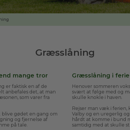
ning
Græsslåning
 end mange tror
Græsslåning i feri
er faktisk en af de
Henover sommeren vokser
t anbefales det, at man
svært at følge med og ma
æsonen, som varer fra
skulle knokle i haven.
Rejser man væk i ferien,
 blive gødet en gang om
Valby og en uregerlig o
gning og fjernelse af
hårdt at komme i bund m
mme på tale.
samtidig med at skulle st