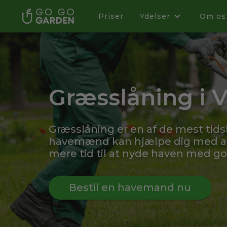
Priser
Ydelser
Om os
Græsslåning i 
Græsslåning er en af de mest tid
havemænd kan hjælpe dig med at s
mere tid til at nyde haven med g
Bestil en havemand nu