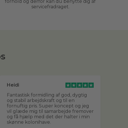
forhold og derfor kan du benytte dig af
servicefradraget.
os
Heidi
Br
Fantastisk formidling af god, dygtig
De
og stabil arbejdskraft og til en
udf
fornuftig pris. Super koncept og jeg
sa
vil glæde mig til samarbejde fremover
fle
og få hjælp med det der halter i min
sn
skønne kolonihave.