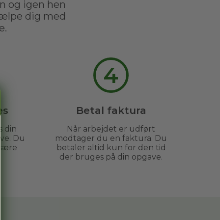
en og igen hen
jælpe dig med
e.
4
es
Betal faktura
s din
Når arbejdet er udført
ve. Du
modtager du en faktura. Du
være
betaler altid kun for den tid
der bruges på din opgave.