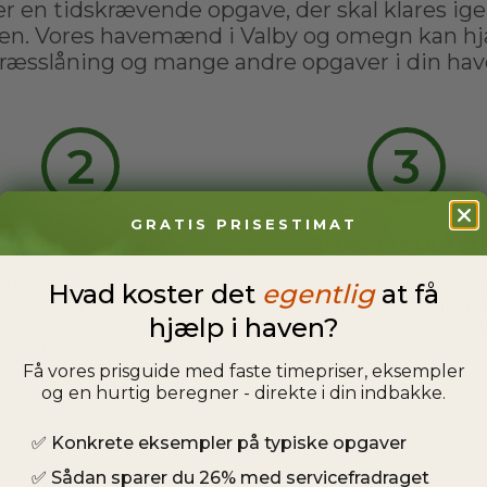
r en tidskrævende opgave, der skal klares ig
n. Vores havemænd i Valby og omegn kan h
ræsslåning og mange andre opgaver i din hav
2
3
GRATIS PRISESTIMAT
Afklar opgave
Arbejdet udfør
ttes i kontakt med en af
Du kan slappe af, men
Hvad koster det
egentlig
at få
s havemænd, og sammen
havemand ordner din ha
hjælp i haven?
arer I evt. spørgsmål og
behøver ikke engang 
stsætter et tidspunkt.
hjemme.
Få vores prisguide med faste timepriser, eksempler
og en hurtig beregner - direkte i din indbakke.
✅
Konkrete eksempler på typiske opgaver
✅
Sådan sparer du 26% med servicefradraget