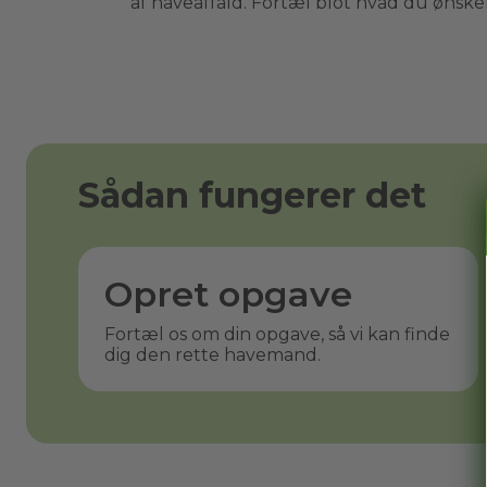
af haveaffald. Fortæl blot hvad du ønsker 
Sådan fungerer det
Opret opgave
Fortæl os om din opgave, så vi kan finde
dig den rette havemand.