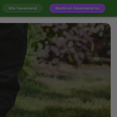
Bliv havemand
Bestil en havemand nu