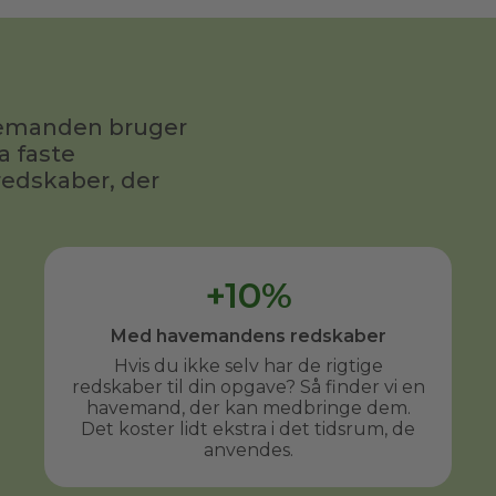
fornuftig pris.
avemanden bruger
a faste
redskaber, der
+10%
Med havemandens redskaber
Hvis du ikke selv har de rigtige
redskaber til din opgave? Så finder vi en
havemand, der kan medbringe dem.
Det koster lidt ekstra i det tidsrum, de
anvendes.