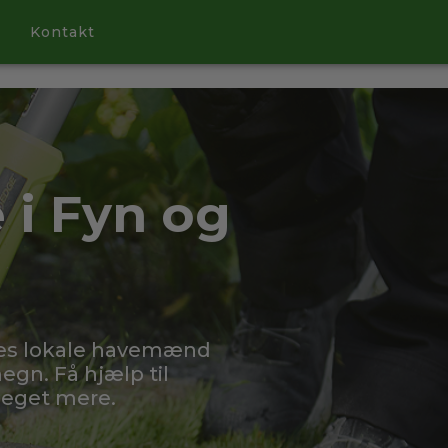
Kontakt
 i Fyn og
res lokale havemænd
egn. Få hjælp til
meget mere.