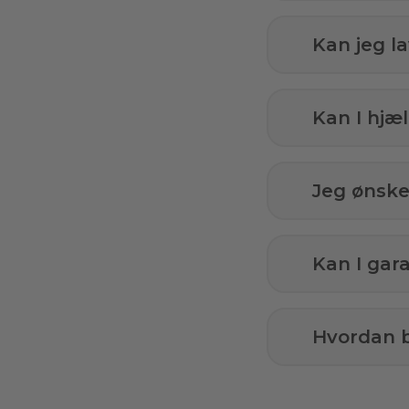
Kan jeg l
Kan I hj
Jeg ønsker
Kan I gar
Hvordan b