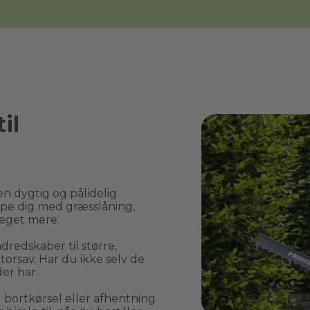
il
n dygtig og pålidelig 
pe dig med græsslåning, 
eget mere.
edskaber til større, 
rsav. Har du ikke selv de 
er har.
rtkørsel eller afhentning 