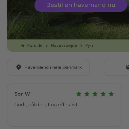
Bestil en havemand nu
Forside
Havearbejde
Fyn
Havemænd i hele Danmark
Son W
Godt, pålideligt og effektivt