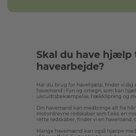
Skal du have hjælp t
havearbejde?
Har du brug for havehjælp, finder vi dig e
havemand i 
Fyn
 og omegn, som kan hjæl
ukrudtsbekæmpelse, hækklipning og m
Din havemand kan medbringe alt fra håndr
motordrevne redskaber som f.eks. en moto
rette redskaber, finder vi en havemand, d
Mange havemænd kan også hjælpe med bo