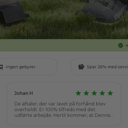
4
Ingen gebyrer
Spar 26% med servi
Johan H
De aftaler, der var lavet på forhånd blev
overholdt. Er 100% tilfreds med det
udførte arbejde. Hertil kommer, at Dennis
er en venlig og behagelig repræsentant for
Go Go Garden. Arbejdet blev udført til en