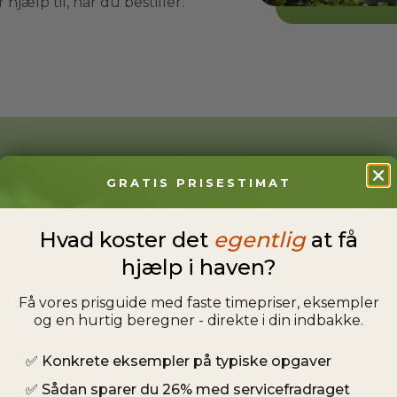
hjælp til, når du bestiller.
GRATIS PRISESTIMAT
Planlæg besøg
Hvad koster det
egentlig
at få
hjælp i haven?
Tal opgaven igennem med din
havemand og aftal tidspunkt.
Få vores prisguide med faste timepriser, eksempler
og en hurtig beregner - direkte i din indbakke.
✅
Konkrete eksempler på typiske opgaver
✅
Sådan sparer du 26% med servicefradraget