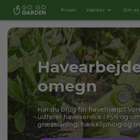
Priser
Ydelser
Om os
Havearbejde
omegn
Har du brug for havehjælp? Vo
udfører haveservice i Fyn og om
græsslåning, hækklipning og 