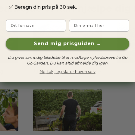
earbejde vi kan hjælpe dig
✅
Beregn din pris på 30 sek.
Fornavn
Email
Send mig prisguiden →
Du giver samtidig tilladelse til at modtage nyhedsbreve fra Go
Go Garden. Du kan altid afmelde dig igen.
g
Ukrudtsbekæmpelse
H
Nej tak, jeg klarer haven selv