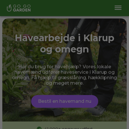
Havearbejde i Klarup
og omegn
Har du brug for havehjælp? Vores lokale
havemænd udfører haveservice i Klarup og
omegn. Få hjælp til græsslåning, hækklipning
og meget mere.
Bestil en havemand nu