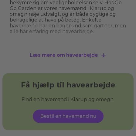
bekymre sig om vedligeholdelsen selv. Hos Go
Go Garden er vores havemænd i Klarup og
omegn nøje udvalgt, og er både dygtige og
behagelige at have på besøg. Enkelte
havemænd har en baggrund som gartner, men
alle har erfaring med havearbejde.
Hvad kan man bruge en havemand til?
Læs mere om havearbejde
En havemand kan hjælpe med alt fra
græsslåning, hækkeklipning og
ukrudtsbekæmpelse til plantning og
beskæring af træer. Nogle havemænd i Klarup
og omegn tilbyder også specialiserede services
Få hjælp til havearbejde
som træfældning, fliserens og anlægning af nye
bede. En havemand giver dig havehjælp, så du
kan få den have, du drømmer om, og sikre, at
Find en havemand i Klarup og omegn.
din have ser velplejet ud uden at du behøver
at løfte en finger.
Bestil en havemand nu
Hvad er haveservice?
Haveservice
dækker over en bred vifte af