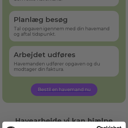
Planlæg besøg
Tal opgaven igennem med din havemand
og aftal tidspunkt.
Arbejdet udføres
Havemanden udfører opgaven og du
modtager din faktura.
Bestil en havemand nu
Havearbejde vi kan hjælpe