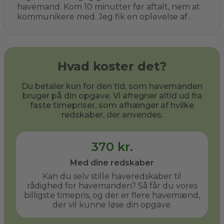
havemand. Kom 10 minutter før aftalt, nem at
kommunikere med. Jeg fik en oplevelse af
kompetent vejledning, ryddede op og prisen
helt som aftalt. Det er bestemt ikke sidste
gang. Jeg har allerede anbefalet ham til flere
af mine venner.
Hvad koster det?
Du betaler kun for den tid, som havemanden
bruger på din opgave. Vi afregner altid ud fra
faste timepriser, som afhænger af hvilke
redskaber, der anvendes.
370 kr.
Med dine redskaber
Kan du selv stille haveredskaber til
rådighed for havemanden? Så får du vores
billigste timepris, og der er flere havemænd,
der vil kunne løse din opgave.