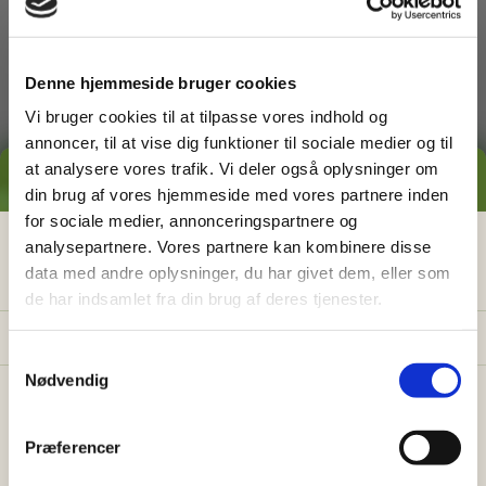
dig med
Denne hjemmeside bruger cookies
Vi bruger cookies til at tilpasse vores indhold og
annoncer, til at vise dig funktioner til sociale medier og til
at analysere vores trafik. Vi deler også oplysninger om
GRATIS PRISESTIMAT
din brug af vores hjemmeside med vores partnere inden
for sociale medier, annonceringspartnere og
Græsslåning
Hvad koster det
egentlig
at få
analysepartnere. Vores partnere kan kombinere disse
data med andre oplysninger, du har givet dem, eller som
hjælp i haven?
de har indsamlet fra din brug af deres tjenester.
Få vores prisguide med faste timepriser, eksempler
og en hurtig beregner - direkte i din indbakke.
S
Nødvendig
a
✅
Konkrete eksempler på typiske opgaver
m
✅
Sådan sparer du 26% med servicefradraget
t
Præferencer
y
✅
Beregn din pris på 30 sek.
Ukrudtsbekæmpelse