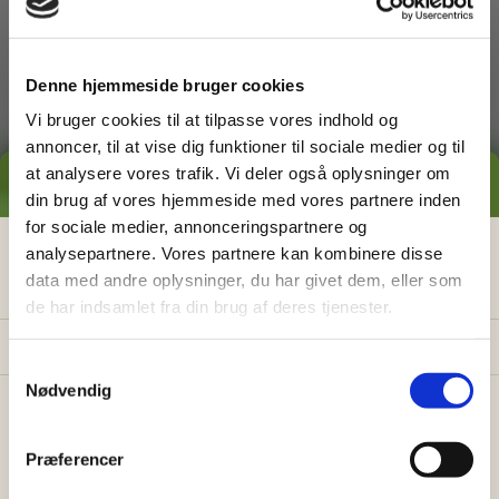
dig med
Denne hjemmeside bruger cookies
Vi bruger cookies til at tilpasse vores indhold og
annoncer, til at vise dig funktioner til sociale medier og til
at analysere vores trafik. Vi deler også oplysninger om
GRATIS PRISESTIMAT
din brug af vores hjemmeside med vores partnere inden
for sociale medier, annonceringspartnere og
Græsslåning
Hvad koster det
egentlig
at få
analysepartnere. Vores partnere kan kombinere disse
data med andre oplysninger, du har givet dem, eller som
hjælp i haven?
de har indsamlet fra din brug af deres tjenester.
Få vores prisguide med faste timepriser, eksempler
og en hurtig beregner - direkte i din indbakke.
S
Nødvendig
a
✅
Konkrete eksempler på typiske opgaver
m
✅
Sådan sparer du 26% med servicefradraget
t
Præferencer
y
✅
Beregn din pris på 30 sek.
Ukrudtsbekæmpelse