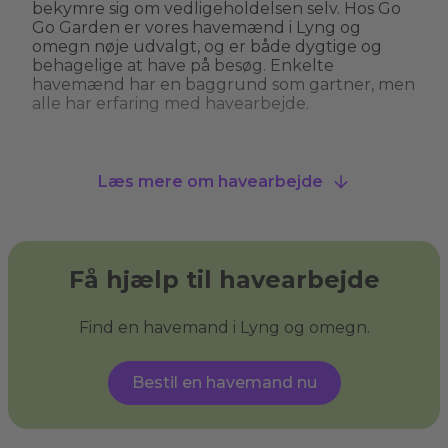
bekymre sig om vedligeholdelsen selv. Hos Go
Go Garden er vores havemænd i Lyng og
omegn nøje udvalgt, og er både dygtige og
behagelige at have på besøg. Enkelte
havemænd har en baggrund som gartner, men
alle har erfaring med havearbejde.
Hvad kan man bruge en havemand til?
Læs mere om havearbejde
En havemand kan hjælpe med alt fra
græsslåning, hækkeklipning og
ukrudtsbekæmpelse til plantning og
beskæring af træer. Nogle havemænd i Lyng og
omegn tilbyder også specialiserede services
Få hjælp til havearbejde
som træfældning, fliserens og anlægning af nye
bede. En havemand giver dig havehjælp, så du
kan få den have, du drømmer om, og sikre, at
Find en havemand i Lyng og omegn.
din have ser velplejet ud uden at du behøver
at løfte en finger.
Bestil en havemand nu
Hvad er haveservice?
Haveservice
dækker over en bred vifte af