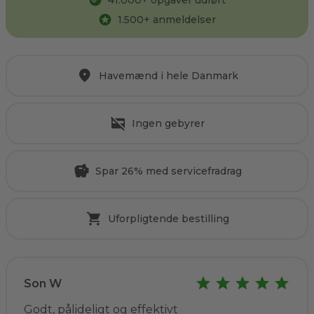
41.000
+ opgaver udført
1.500
+ anmeldelser
Havemænd i hele Danmark
Ingen gebyrer
Spar 26% med servicefradrag
Uforpligtende bestilling
Son W
Godt, pålideligt og effektivt