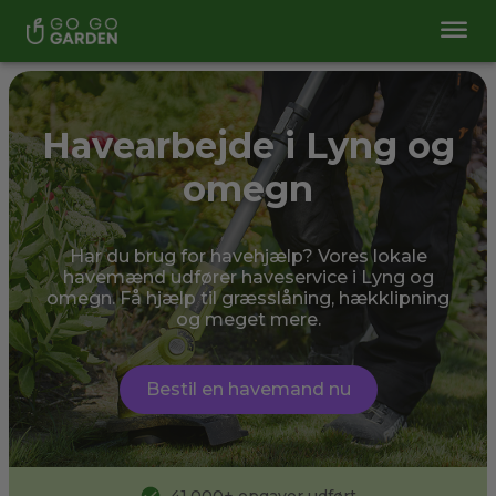
Havearbejde i Lyng og
omegn
Har du brug for havehjælp? Vores lokale
havemænd udfører haveservice i Lyng og
omegn. Få hjælp til græsslåning, hækklipning
og meget mere.
Bestil en havemand nu