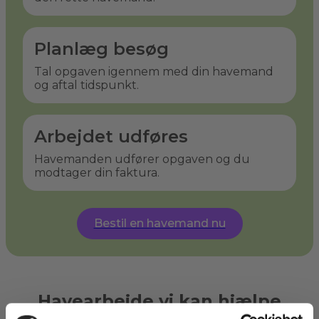
Planlæg besøg
Tal opgaven igennem med din havemand
og aftal tidspunkt.
Arbejdet udføres
Havemanden udfører opgaven og du
modtager din faktura.
Bestil en havemand nu
Havearbejde vi kan hjælpe