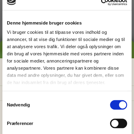
dig med
Denne hjemmeside bruger cookies
Vi bruger cookies til at tilpasse vores indhold og
annoncer, til at vise dig funktioner til sociale medier og til
at analysere vores trafik. Vi deler også oplysninger om
GRATIS PRISESTIMAT
din brug af vores hjemmeside med vores partnere inden
for sociale medier, annonceringspartnere og
Græsslåning
Hvad koster det
egentlig
at få
analysepartnere. Vores partnere kan kombinere disse
data med andre oplysninger, du har givet dem, eller som
hjælp i haven?
de har indsamlet fra din brug af deres tjenester.
Få vores prisguide med faste timepriser, eksempler
og en hurtig beregner - direkte i din indbakke.
S
Nødvendig
a
✅
Konkrete eksempler på typiske opgaver
m
✅
Sådan sparer du 26% med servicefradraget
t
Præferencer
y
✅
Beregn din pris på 30 sek.
Ukrudtsbekæmpelse