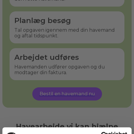
Planlæg besøg
Tal opgaven igennem med din havemand
og aftal tidspunkt.
Arbejdet udføres
Havemanden udfører opgaven og du
modtager din faktura.
Bestil en havemand nu
Havearbejde vi kan hjælpe