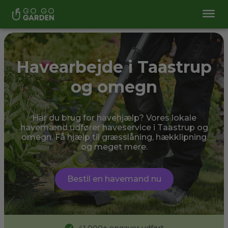
Havearbejde i Taastrup
og omegn
Har du brug for havehjælp? Vores lokale
havemænd udfører haveservice i Taastrup og
omegn. Få hjælp til græsslåning, hækklipning
og meget mere.
Bestil en havemand nu