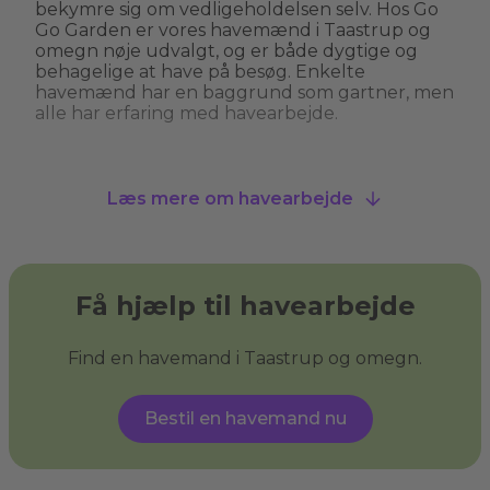
bekymre sig om vedligeholdelsen selv. Hos Go
Go Garden er vores havemænd i Taastrup og
omegn nøje udvalgt, og er både dygtige og
behagelige at have på besøg. Enkelte
havemænd har en baggrund som gartner, men
alle har erfaring med havearbejde.
Hvad kan man bruge en havemand til?
Læs mere om havearbejde
En havemand kan hjælpe med alt fra
græsslåning, hækkeklipning og
ukrudtsbekæmpelse til plantning og
beskæring af træer. Nogle havemænd i
Taastrup og omegn tilbyder også specialiserede
Få hjælp til havearbejde
services som træfældning, fliserens og
anlægning af nye bede. En havemand giver dig
havehjælp, så du kan få den have, du drømmer
Find en havemand i Taastrup og omegn.
om, og sikre, at din have ser velplejet ud uden
at du behøver at løfte en finger.
Bestil en havemand nu
Hvad er haveservice?
Haveservice
dækker over en bred vifte af