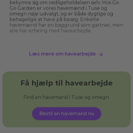
bekymre sig om vedligeholdelsen selv. Hos Go
Go Garden er vores havemænd i Tuse og
omegn nøje udvalgt, og er både dygtige og
behagelige at have på besøg. Enkelte
havemænd har en baggrund som gartner, men
alle har erfaring med havearbejde.
Hvad kan man bruge en havemand til?
Læs mere om havearbejde
En havemand kan hjælpe med alt fra
græsslåning, hækkeklipning og
ukrudtsbekæmpelse til plantning og
beskæring af træer. Nogle havemænd i Tuse og
omegn tilbyder også specialiserede services
Få hjælp til havearbejde
som træfældning, fliserens og anlægning af nye
bede. En havemand giver dig havehjælp, så du
kan få den have, du drømmer om, og sikre, at
Find en havemand i Tuse og omegn.
din have ser velplejet ud uden at du behøver
at løfte en finger.
Bestil en havemand nu
Hvad er haveservice?
Haveservice
dækker over en bred vifte af