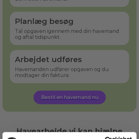
Planlæg besøg
Tal opgaven igennem med din havemand
og aftal tidspunkt.
Arbejdet udføres
Havemanden udfører opgaven og du
modtager din faktura.
Bestil en havemand nu
Havearbejde vi kan hjælpe