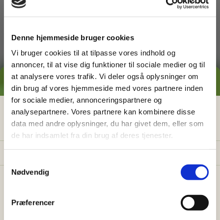
dig med
Denne hjemmeside bruger cookies
Vi bruger cookies til at tilpasse vores indhold og
annoncer, til at vise dig funktioner til sociale medier og til
at analysere vores trafik. Vi deler også oplysninger om
GRATIS PRISESTIMAT
din brug af vores hjemmeside med vores partnere inden
for sociale medier, annonceringspartnere og
Græsslåning
Hvad koster det
egentlig
at få
analysepartnere. Vores partnere kan kombinere disse
data med andre oplysninger, du har givet dem, eller som
hjælp i haven?
de har indsamlet fra din brug af deres tjenester.
Få vores prisguide med faste timepriser, eksempler
og en hurtig beregner - direkte i din indbakke.
S
Nødvendig
a
✅
Konkrete eksempler på typiske opgaver
m
✅
Sådan sparer du 26% med servicefradraget
t
Præferencer
y
✅
Beregn din pris på 30 sek.
Ukrudtsbekæmpelse