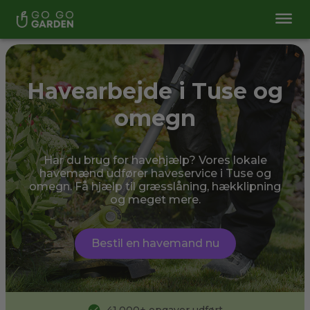
Havearbejde i Tuse og
omegn
Har du brug for havehjælp? Vores lokale
havemænd udfører haveservice i Tuse og
omegn. Få hjælp til græsslåning, hækklipning
og meget mere.
Bestil en havemand nu