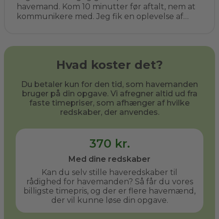
havemand. Kom 10 minutter før aftalt, nem at
kommunikere med. Jeg fik en oplevelse af
kompetent vejledning, ryddede op og prisen
helt som aftalt. Det er bestemt ikke sidste
gang. Jeg har allerede anbefalet ham til flere
af mine venner.
Hvad koster det?
Du betaler kun for den tid, som havemanden
bruger på din opgave. Vi afregner altid ud fra
faste timepriser, som afhænger af hvilke
redskaber, der anvendes.
370 kr.
Med dine redskaber
Kan du selv stille haveredskaber til
rådighed for havemanden? Så får du vores
billigste timepris, og der er flere havemænd,
der vil kunne løse din opgave.