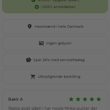
41.000
+ opgaver udført
1.500
+ anmeldelser
Havemænd i hele Danmark
Ingen gebyrer
Spar 26% med servicefradrag
Uforpligtende bestilling
Bakir A
Rigtig godt gået! I har nogle flinke gutter der