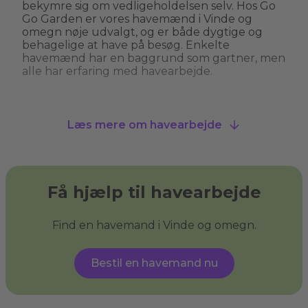
bekymre sig om vedligeholdelsen selv. Hos Go
Go Garden er vores havemænd i Vinde og
omegn nøje udvalgt, og er både dygtige og
behagelige at have på besøg. Enkelte
havemænd har en baggrund som gartner, men
alle har erfaring med havearbejde.
Hvad kan man bruge en havemand til?
Læs mere om havearbejde
En havemand kan hjælpe med alt fra
græsslåning, hækkeklipning og
ukrudtsbekæmpelse til plantning og
beskæring af træer. Nogle havemænd i Vinde
og omegn tilbyder også specialiserede services
Få hjælp til havearbejde
som træfældning, fliserens og anlægning af nye
bede. En havemand giver dig havehjælp, så du
kan få den have, du drømmer om, og sikre, at
Find en havemand i Vinde og omegn.
din have ser velplejet ud uden at du behøver
at løfte en finger.
Bestil en havemand nu
Hvad er haveservice?
Haveservice
dækker over en bred vifte af