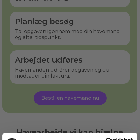
Planlæg besøg
Tal opgaven igennem med din havemand
og aftal tidspunkt.
Arbejdet udføres
Havemanden udfører opgaven og du
modtager din faktura.
Bestil en havemand nu
Havearbejde vi kan hjælpe