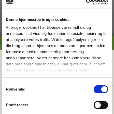
dig med
Denne hjemmeside bruger cookies
Vi bruger cookies til at tilpasse vores indhold og
annoncer, til at vise dig funktioner til sociale medier og til
at analysere vores trafik. Vi deler også oplysninger om
GRATIS PRISESTIMAT
din brug af vores hjemmeside med vores partnere inden
for sociale medier, annonceringspartnere og
Græsslåning
Hvad koster det
egentlig
at få
analysepartnere. Vores partnere kan kombinere disse
data med andre oplysninger, du har givet dem, eller som
hjælp i haven?
de har indsamlet fra din brug af deres tjenester.
Få vores prisguide med faste timepriser, eksempler
og en hurtig beregner - direkte i din indbakke.
S
Nødvendig
a
✅
Konkrete eksempler på typiske opgaver
m
✅
Sådan sparer du 26% med servicefradraget
t
Præferencer
y
✅
Beregn din pris på 30 sek.
Ukrudtsbekæmpelse