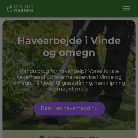
Havearbejde i Vinde
og omegn
Har du brug for havehjælp? Vores lokale
havemænd udfører haveservice i Vinde og
omegn. Få hjælp til græsslåning, hækklipning
og meget mere.
Bestil en havemand nu