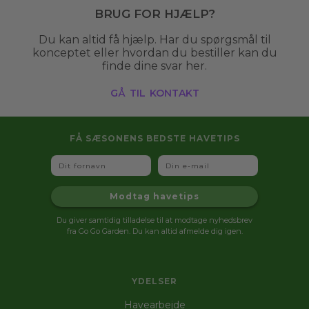
Brug for hjælp?
Du kan altid få hjælp. Har du spørgsmål til
konceptet eller hvordan du bestiller kan du
finde dine svar her.
gå til kontakt
FÅ SÆSONENS BEDSTE HAVETIPS
Fornavn
Email
Modtag havetips
Du giver samtidig tilladelse til at modtage nyhedsbrev
fra Go Go Garden. Du kan altid afmelde dig igen.
YDELSER
Havearbejde