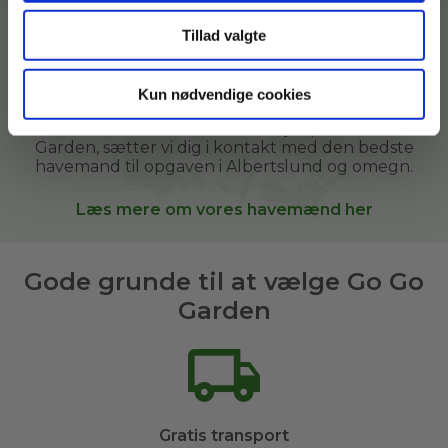
mennesker med grønne fingre, som gerne vil
tilbringe tid i haven og samtidig hjælpe andre i
Tillad valgte
deres lokalområde.
Vi hjælper i vores kunders haver derhjemme, i
Kun nødvendige cookies
sommerhuse, kolonihaver og andre grønne
arealer. Når du bestiller
havehjælp
hos Go Go
Garden, sætter vi dig i kontakt med den bedste
havemand til opgaven i
Albertslund og omegn
.
Læs mere om vores havemænd her
Gode grunde til at vælge Go Go
Garden
Gratis transport