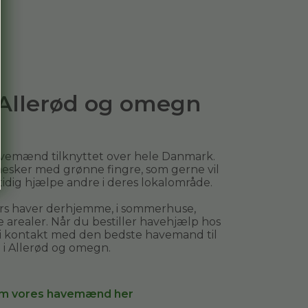
i Allerød og omegn
avemænd tilknyttet over hele Danmark.
esker med grønne fingre, som gerne vil
mtidig hjælpe andre i deres lokalområde.
ers haver derhjemme, i sommerhuse,
arealer. Når du bestiller
havehjælp
hos
 i kontakt med den bedste havemand til
 i
Allerød og omegn
.
m vores havemænd her