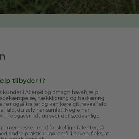
n
lp tilbyder I?
es kunder i Allerød og omegn havehjælp
tsbekæmpelse, hækklipning og beskæring
har også trailer og kan køre dit haveaffald
 affald, du selv har samlet. Nogle har
 til opgaver lidt udover det sædvanlige.
ge mennesker med forskellige talenter, så
d andre praktiske gøremål i haven, f.eks. at