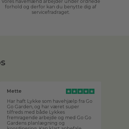
Vores havemænd arbejder under ordnede
forhold og derfor kan du benytte dig af
servicefradraget.
os
Mette
He
Har haft Lykke som havehjælp fra Go
Fan
Go Garden, og har været super
og 
tilfreds med både Lykkes
for
fremragende arbejde og med Go Go
vi
Gardens planlægning og
og
koordinering. Kan klart anbefale
sk