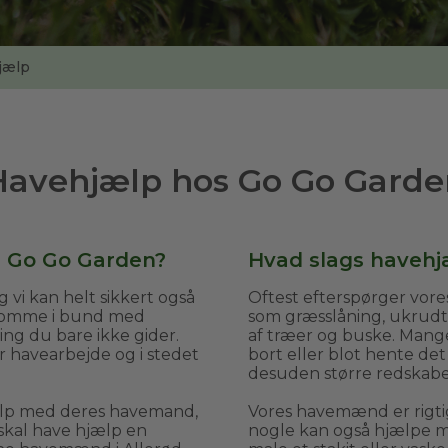
jælp
Havehjælp hos Go Go Garde
s Go Go Garden?
Hvad slags havehjæ
 vi kan helt sikkert også
Oftest efterspørger vor
 komme i bund med
som græsslåning, ukrud
ing du bare ikke gider.
af træer og buske. Mange 
or havearbejde og i stedet
bort eller blot hente det
desuden større redskaber
ælp med deres havemand,
Vores havemænd er rigti
skal have hjælp en
nogle kan også hjælpe me