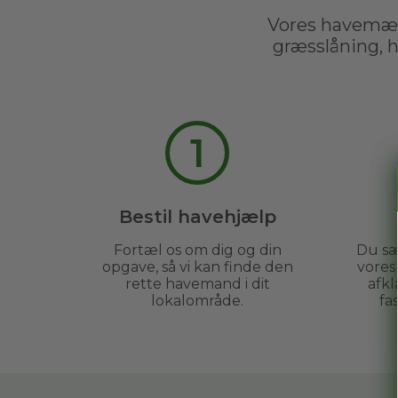
Vores havemæn
græsslåning, 
1
Bestil havehjælp
Fortæl os om dig og din
Du sæ
opgave, så vi kan finde den
vore
rette havemand i dit
afkl
lokalområde.
fa