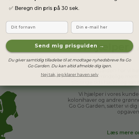
✅
Beregn din pris på 30 sek.
Fornavn
Email
Vi hjælper 
Send mig prisguiden →
Du giver samtidig tilladelse til at modtage nyhedsbreve fra Go
Go Garden. Du kan altid afmelde dig igen.
Hos Go Go Garden har vi h
Nej tak, jeg klarer haven selv
De er helt almindelige menn
tilbringe tid i haven og sa
Vi hjælper i vores kund
kolonihaver og andre grønne 
Go Go Garden, sætter vi dig
opgaven
Læs mere o