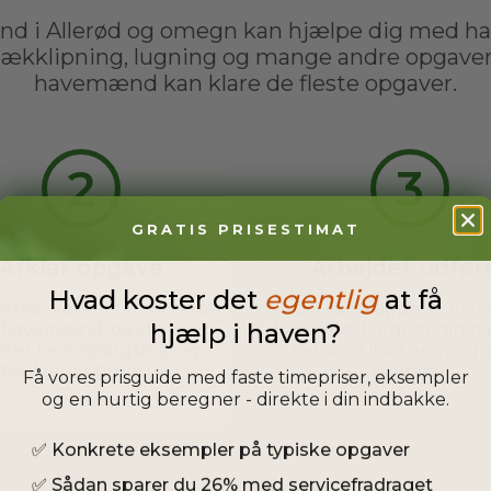
d i Allerød og omegn kan hjælpe dig med h
hækklipning, lugning og mange andre opgaver 
havemænd kan klare de fleste opgaver.
2
3
GRATIS PRISESTIMAT
Afklar opgave
Arbejdet udfør
Hvad koster det
egentlig
at få
ttes i kontakt med en af
Du kan slappe af, men
hjælp i haven?
s havemænd, og sammen
havemand ordner din ha
arer I evt. spørgsmål og
behøver ikke engang 
stsætter et tidspunkt.
hjemme.
Få vores prisguide med faste timepriser, eksempler
og en hurtig beregner - direkte i din indbakke.
✅
Konkrete eksempler på typiske opgaver
✅
Sådan sparer du 26% med servicefradraget