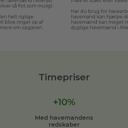
rne havemænd i Allerød
male et stakit eller vask
iver så flot som muligt.
Har du brug for havearbe
den helt rigtige
havemand kan hjælpe dig,
l blive ringet op af
havemænd kan meget mer
rmere om opgaven.
dygtige havemænd i All
Timepriser
+10%
Med havemandens
redskaber