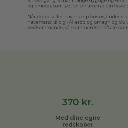
enkelt gang. Vi har mange dygtige og erfa
og omegn, som sætter en ære i at din have bl
Når du bestiller havehjælp hos os, finder vi 
havemand til dig i Allerød og omegn og du vi
vedkommende, så I sammen kan aftale næ
370
kr.
Med dine egne
redskaber