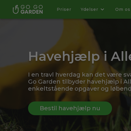
Priser
Ydelser
Om os
Havehjælp i Al
I en travl hverdag kan det være sv
Go Garden tilbyder havehjælp i Al
enkeltstående opgaver og løbende
Bestil havehjælp nu