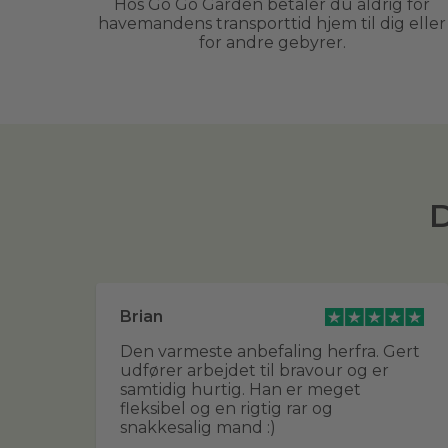
Hos Go Go Garden betaler du aldrig for
havemandens transporttid hjem til dig eller
for andre gebyrer.
D
Brian
g
Den varmeste anbefaling herfra. Gert
udfører arbejdet til bravour og er
g
samtidig hurtig. Han er meget
ver
fleksibel og en rigtig rar og
in
snakkesalig mand :)