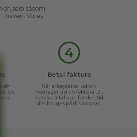
avehjælp såsom
i haven. Vores
4
es
Betal faktura
s din
Når arbejdet er udført
ve. Du
modtager du en faktura. Du
være
betaler altid kun for den tid
der bruges på din opgave.