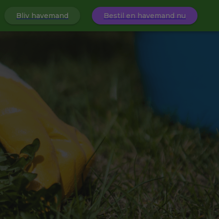
Bliv havemand
Bestil en havemand nu