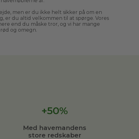
e havemøblerne af.
jde, men er du ikke helt sikker på om en
 er du altid velkommen til at spørge. Vores
e end du måske tror, og vi har mange
erød og omegn.
+50%
Med havemandens
store redskaber