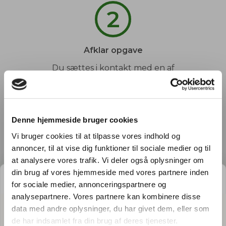
2
Afklar opgave
Du sættes i kontakt med en af
vores havemænd, og sammen
afklarer I evt. spørgsmål og
fastsætter et tidspunkt.
Denne hjemmeside bruger cookies
3
Vi bruger cookies til at tilpasse vores indhold og
annoncer, til at vise dig funktioner til sociale medier og til
at analysere vores trafik. Vi deler også oplysninger om
GRATIS PRISESTIMAT
din brug af vores hjemmeside med vores partnere inden
Arbejdet udføres
for sociale medier, annonceringspartnere og
Du kan slappe af, mens din
Hvad koster det
egentlig
at få
analysepartnere. Vores partnere kan kombinere disse
havemand ordner din have. Du
data med andre oplysninger, du har givet dem, eller som
hjælp i haven?
behøver ikke engang være
de har indsamlet fra din brug af deres tjenester.
hjemme.