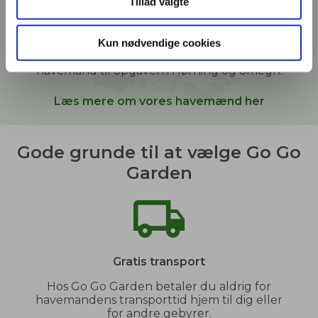
Tillad valgte
Vi hjælper i vores kunders haver derhjemme, i
sommerhuse, kolonihaver og andre grønne
Kun nødvendige cookies
arealer. Når du bestiller
havehjælp
hos Go Go
Garden, sætter vi dig i kontakt med den bedste
havemand til opgaven i
Hørning og omegn
.
Læs mere om vores havemænd her
Gode grunde til at vælge Go Go
Garden
Gratis transport
Hos Go Go Garden betaler du aldrig for
havemandens transporttid hjem til dig eller
for andre gebyrer.