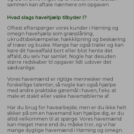
sammen kan aftale nærmere om opgaven.
Hvad slags havehjælp tilbyder I?
Oftest efterspørger vores kunder i Hørning og
omegn havehjælp som græsslåning,
ukrudtsbekæmpelse, hækklipning og beskæring
af træer og buske. Mange har også trailer og kan
køre dit haveaffald bort eller blot hente det
affald, du selv har samlet. Nogle har desuden
større redskaber til opgaver lidt udover det
sædvanlige.
Vores havemænd er rigtige mennesker med
forskellige talenter, så nogle kan også hjælpe
med andre praktiske gøremål i haven, f.eks. at
male et stakit eller vaske havemøblerne af.
Har du brug for havearbejde, men er du ikke helt
sikker på om en havemand kan hjælpe dig, er du
altid velkommen til at spørge. Vores havemænd
kan meget mere end du måske tror, og vi har
mange dygtige havemænd i Hørning og omegn.