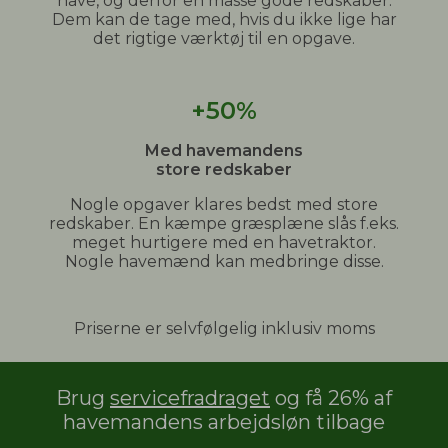
have, og derfor en masse gode redskaber.
Dem kan de tage med, hvis du ikke lige har
det rigtige værktøj til en opgave.
+50%
Med havemandens
store redskaber
Nogle opgaver klares bedst med store
redskaber. En kæmpe græsplæne slås f.eks.
meget hurtigere med en havetraktor.
Nogle havemænd kan medbringe disse.
Priserne er selvfølgelig inklusiv moms
Brug
servicefradraget
og få 26% af
havemandens arbejdsløn tilbage