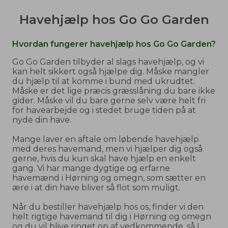
Havehjælp hos Go Go Garden
Hvordan fungerer havehjælp hos Go Go Garden?
Go Go Garden tilbyder al slags havehjælp, og vi
kan helt sikkert også hjælpe dig. Måske mangler
du hjælp til at komme i bund med ukrudtet.
Måske er det lige præcis græsslåning du bare ikke
gider. Måske vil du bare gerne selv være helt fri
for havearbejde og i stedet bruge tiden på at
nyde din have.
Mange laver en aftale om løbende havehjælp
med deres havemand, men vi hjælper dig også
gerne, hvis du kun skal have hjælp en enkelt
gang. Vi har mange dygtige og erfarne
havemænd i Hørning og omegn, som sætter en
ære i at din have bliver så flot som muligt.
Når du bestiller havehjælp hos os, finder vi den
helt rigtige havemand til dig i Hørning og omegn
og du vil blive ringet op af vedkommende, så I