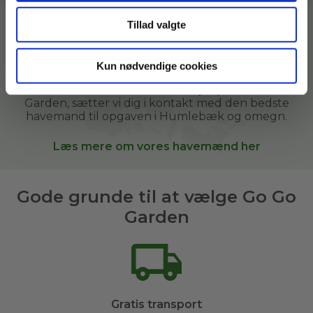
mennesker med grønne fingre, som gerne vil
tilbringe tid i haven og samtidig hjælpe andre i
Tillad valgte
deres lokalområde.
Vi hjælper i vores kunders haver derhjemme, i
Kun nødvendige cookies
sommerhuse, kolonihaver og andre grønne
arealer. Når du bestiller
havehjælp
hos Go Go
Garden, sætter vi dig i kontakt med den bedste
havemand til opgaven i
Humlebæk og omegn
.
Læs mere om vores havemænd her
Gode grunde til at vælge Go Go
Garden
Gratis transport