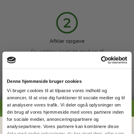
2
Afklar opgave
Du sættes i kontakt med en af
vores havemænd, og sammen
afklarer I evt. spørgsmål og
fastsætter et tidspunkt.
Denne hjemmeside bruger cookies
Vi bruger cookies til at tilpasse vores indhold og
3
annoncer, til at vise dig funktioner til sociale medier og til
at analysere vores trafik. Vi deler også oplysninger om
GRATIS PRISESTIMAT
din brug af vores hjemmeside med vores partnere inden
Arbejdet udføres
for sociale medier, annonceringspartnere og
Du kan slappe af, mens din
Hvad koster det
egentlig
at få
analysepartnere. Vores partnere kan kombinere disse
havemand ordner din have. Du
data med andre oplysninger, du har givet dem, eller som