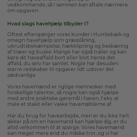
vedkommende, så I sammen kan aftale nærmere
om opgaven.
Hvad slags havehjælp tilbyder I?
Oftest efterspørger vores kunder i Humlebæk og
omegn havehjælp som græsslåning,
ukrudtsbekæmpelse, hækklipning og beskæring
af træer og buske. Mange har også trailer og kan
køre dit haveaffald bort eller blot hente det
affald, du selv har samlet. Nogle har desuden
større redskaber til opgaver lidt udover det
sædvanlige.
Vores havemænd er rigtige mennesker med
forskellige talenter, så nogle kan også hjælpe
med andre praktiske gøremål i haven, f.eks. at
male et stakit eller vaske havemøblerne af.
Har du brug for havearbejde, men er du ikke helt
sikker på om en havemand kan hjælpe dig, er du
altid velkommen til at spørge. Vores havemænd
kan meget mere end du måske tror, og vi har