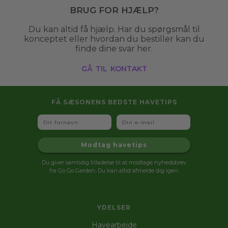
Brug for hjælp?
Du kan altid få hjælp. Har du spørgsmål til
konceptet eller hvordan du bestiller kan du
finde dine svar her.
gå til kontakt
FÅ SÆSONENS BEDSTE HAVETIPS
Fornavn
Email
Modtag havetips
Du giver samtidig tilladelse til at modtage nyhedsbrev
fra Go Go Garden. Du kan altid afmelde dig igen.
YDELSER
Havearbejde