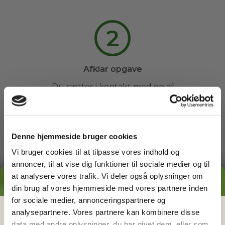
2
Afklar opgave
Du sættes i kontakt med en af
vores havemænd, og sammen
afklarer I evt. spørgsmål og
fastsætter et tidspunkt.
Denne hjemmeside bruger cookies
Vi bruger cookies til at tilpasse vores indhold og
3
annoncer, til at vise dig funktioner til sociale medier og til
at analysere vores trafik. Vi deler også oplysninger om
GRATIS PRISESTIMAT
din brug af vores hjemmeside med vores partnere inden
Arbejdet udføres
for sociale medier, annonceringspartnere og
Du kan slappe af, mens din
Hvad koster det
egentlig
at få
analysepartnere. Vores partnere kan kombinere disse
havemand ordner din have. Du
data med andre oplysninger, du har givet dem, eller som