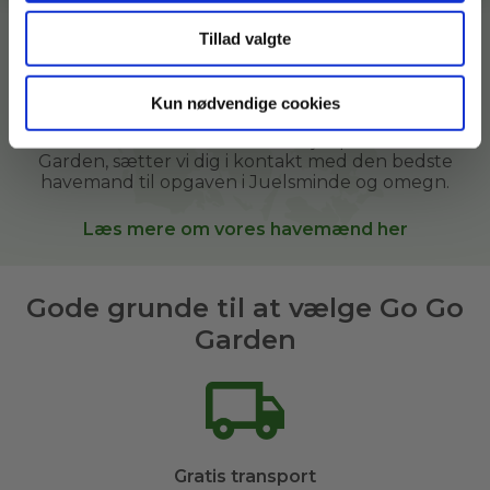
mennesker med grønne fingre, som gerne vil
tilbringe tid i haven og samtidig hjælpe andre i
Tillad valgte
deres lokalområde.
Vi hjælper i vores kunders haver derhjemme, i
Kun nødvendige cookies
sommerhuse, kolonihaver og andre grønne
arealer. Når du bestiller
havehjælp
hos Go Go
Garden, sætter vi dig i kontakt med den bedste
havemand til opgaven i
Juelsminde og omegn
.
Læs mere om vores havemænd her
Gode grunde til at vælge Go Go
Garden
Gratis transport