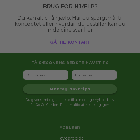
Brug for hjælp?
Du kan altid få hjælp. Har du spørgsmål til
konceptet eller hvordan du bestiller kan du
finde dine svar her.
gå til kontakt
FÅ SÆSONENS BEDSTE HAVETIPS
Fornavn
Email
Modtag havetips
Du giver samtidig tilladelse til at modtage nyhedsbrev
fra Go Go Garden. Du kan altid afmelde dig igen.
YDELSER
Havearbejde