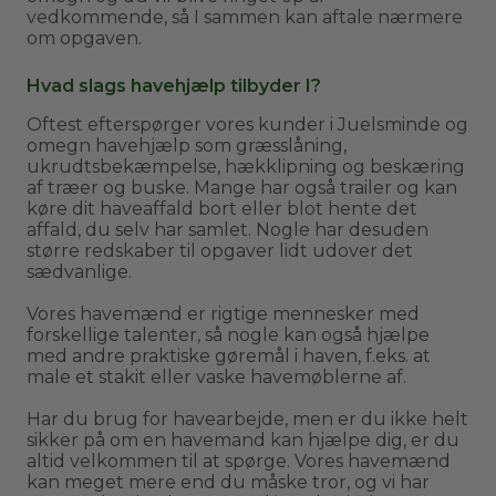
vedkommende, så I sammen kan aftale nærmere
om opgaven.
Hvad slags havehjælp tilbyder I?
Oftest efterspørger vores kunder i Juelsminde og
omegn havehjælp som græsslåning,
ukrudtsbekæmpelse, hækklipning og beskæring
af træer og buske. Mange har også trailer og kan
køre dit haveaffald bort eller blot hente det
affald, du selv har samlet. Nogle har desuden
større redskaber til opgaver lidt udover det
sædvanlige.
Vores havemænd er rigtige mennesker med
forskellige talenter, så nogle kan også hjælpe
med andre praktiske gøremål i haven, f.eks. at
male et stakit eller vaske havemøblerne af.
Har du brug for havearbejde, men er du ikke helt
sikker på om en havemand kan hjælpe dig, er du
altid velkommen til at spørge. Vores havemænd
kan meget mere end du måske tror, og vi har