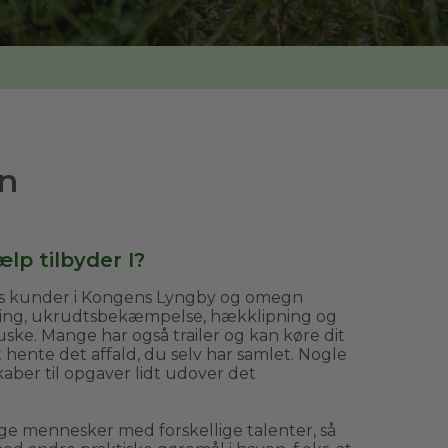
n
lp tilbyder I?
es kunder i Kongens Lyngby og omegn
ing, ukrudtsbekæmpelse, hækklipning og
ske. Mange har også trailer og kan køre dit
t hente det affald, du selv har samlet. Nogle
aber til opgaver lidt udover det
ge mennesker med forskellige talenter, så