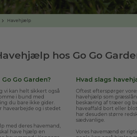
Havehjælp
Havehjælp hos Go Go Garde
s Go Go Garden?
Hvad slags havehjæ
 vi kan helt sikkert også
Oftest efterspørger vor
 komme i bund med
havehjælp som græsslån
ing du bare ikke gider.
beskæring af træer og bu
or havearbejde og i stedet
haveaffald bort eller blo
har desuden større redsk
sædvanlige.
ælp med deres havemand,
skal have hjælp en
Vores havemænd er rigti