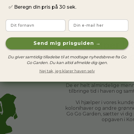
✅
Beregn din pris på 30 sek.
Fornavn
Email
Vi hjælper i
Send mig prisguiden →
Du giver samtidig tilladelse til at modtage nyhedsbreve fra Go
Go Garden. Du kan altid afmelde dig igen.
Nej tak, jeg klarer haven selv
Hos Go Go Garden har vi h
De er helt almindelige menn
tilbringe tid i haven og sa
Vi hjælper i vores kund
kolonihaver og andre grønne 
Go Go Garden, sætter vi dig
opgaven i
Ko