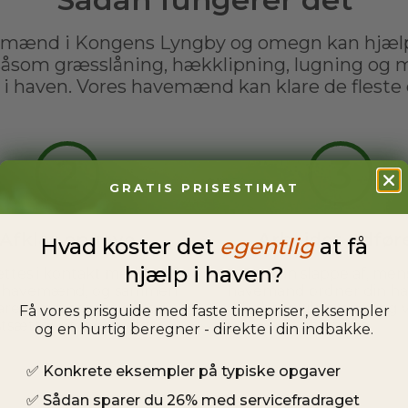
emænd i Kongens Lyngby og omegn kan hjæl
åsom græsslåning, hækklipning, lugning og
i haven. Vores havemænd kan klare de fleste
2
3
GRATIS PRISESTIMAT
Afklar opgave
Arbejdet udfør
Hvad koster det
egentlig
at få
hjælp i haven?
ttes i kontakt med en af
Du kan slappe af, men
s havemænd, og sammen
havemand ordner din ha
arer I evt. spørgsmål og
behøver ikke engang 
Få vores prisguide med faste timepriser, eksempler
stsætter et tidspunkt.
hjemme.
og en hurtig beregner - direkte i din indbakke.
✅
Konkrete eksempler på typiske opgaver
✅
Sådan sparer du 26% med servicefradraget