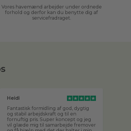
Vores havemænd arbejder under ordnede
forhold og derfor kan du benytte dig af
servicefradraget.
os
Heidi
Br
Fantastisk formidling af god, dygtig
De
og stabil arbejdskraft og til en
udf
fornuftig pris. Super koncept og jeg
sa
vil glæde mig til samarbejde fremover
fle
og få hjælp med det der halter i min
sn