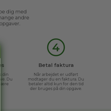
pe dig med
 mange andre
 opgaver.
4
es
Betal faktura
s din
Når arbejdet er udført
ve. Du
modtager du en faktura. Du
være
betaler altid kun for den tid
der bruges på din opgave.