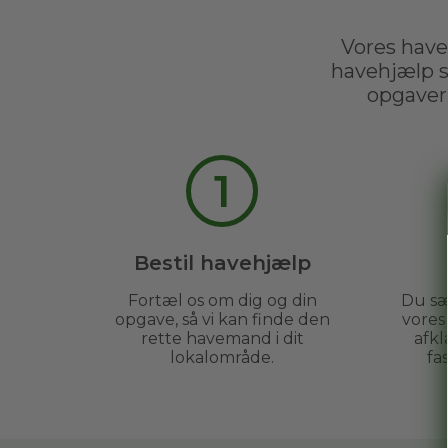
Vores hav
havehjælp s
opgaver 
1
Bestil havehjælp
Fortæl os om dig og din
Du sæ
opgave, så vi kan finde den
vore
rette havemand i dit
afkl
lokalområde.
fa