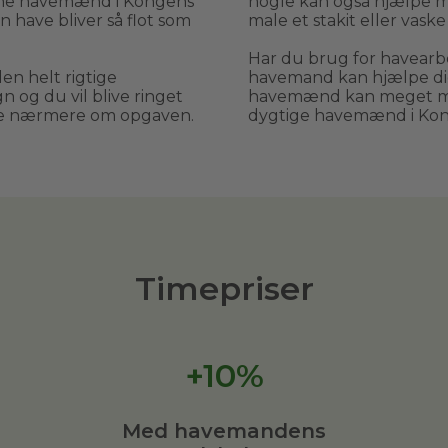
arne havemænd i Kongens
nogle kan også hjælpe me
 have bliver så flot som
male et stakit eller vask
Har du brug for havearbe
den helt rigtige
havemand kan hjælpe dig,
 og du vil blive ringet
havemænd kan meget mer
le nærmere om opgaven.
dygtige havemænd i Ko
Timepriser
+10%
Med havemandens