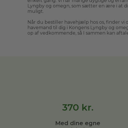
enkelt gang. Vi har mange dygtige og erf
Lyngby og omegn, som sætter en ære i at din
muligt.
Når du bestiller havehjælp hos os, finder vi 
havemand til dig i Kongens Lyngby og omegn
op af vedkommende, så I sammen kan afta
370
kr.
Med dine egne