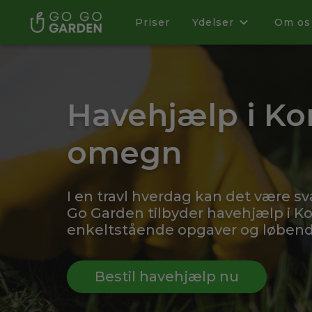
Priser
Ydelser
Om os
Havehjælp i K
omegn
I en travl hverdag kan det være sv
Go Garden tilbyder havehjælp i K
enkeltstående opgaver og løbende
Bestil havehjælp nu