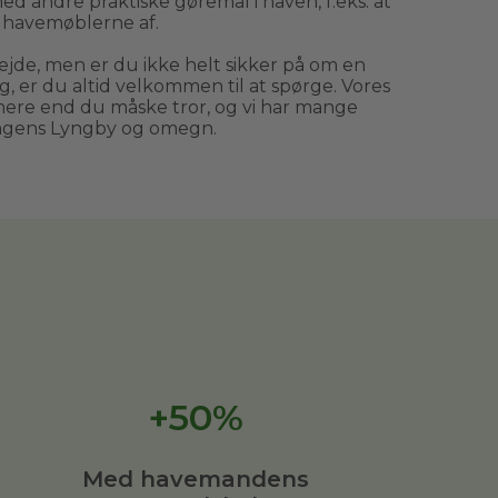
d andre praktiske gøremål i haven, f.eks. at
e havemøblerne af.
jde, men er du ikke helt sikker på om en
 er du altid velkommen til at spørge. Vores
e end du måske tror, og vi har mange
ngens Lyngby og omegn.
+50%
Med havemandens