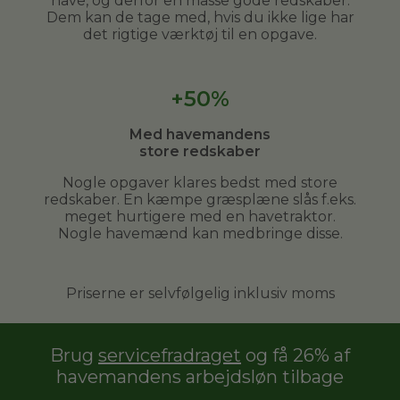
have, og derfor en masse gode redskaber.
Dem kan de tage med, hvis du ikke lige har
det rigtige værktøj til en opgave.
+50%
Med havemandens
store redskaber
Nogle opgaver klares bedst med store
redskaber. En kæmpe græsplæne slås f.eks.
meget hurtigere med en havetraktor.
Nogle havemænd kan medbringe disse.
Priserne er selvfølgelig inklusiv moms
Brug
servicefradraget
og få 26% af
havemandens arbejdsløn tilbage