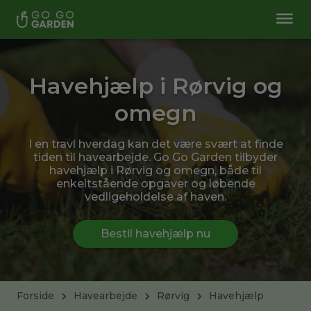
Havehjælp i Rørvig og
omegn
I en travl hverdag kan det være svært at finde
tiden til havearbejde. Go Go Garden tilbyder
havehjælp i Rørvig og omegn, både til
enkeltstående opgaver og løbende
vedligeholdelse af haven.
Bestil havehjælp nu
Forside
Havearbejde
Rørvig
Havehjælp