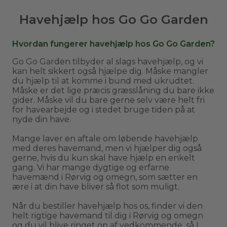
Havehjælp hos Go Go Garden
Hvordan fungerer havehjælp hos Go Go Garden?
Go Go Garden tilbyder al slags havehjælp, og vi
kan helt sikkert også hjælpe dig. Måske mangler
du hjælp til at komme i bund med ukrudtet.
Måske er det lige præcis græsslåning du bare ikke
gider. Måske vil du bare gerne selv være helt fri
for havearbejde og i stedet bruge tiden på at
nyde din have.
Mange laver en aftale om løbende havehjælp
med deres havemand, men vi hjælper dig også
gerne, hvis du kun skal have hjælp en enkelt
gang. Vi har mange dygtige og erfarne
havemænd i Rørvig og omegn, som sætter en
ære i at din have bliver så flot som muligt.
Når du bestiller havehjælp hos os, finder vi den
helt rigtige havemand til dig i Rørvig og omegn
og du vil blive ringet op af vedkommende, så I