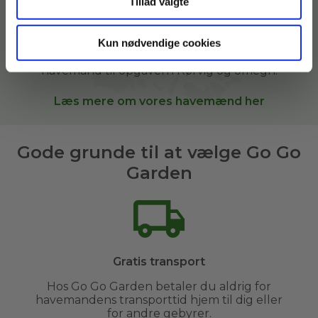
Tillad valgte
Vi hjælper i vores kunders haver derhjemme, i
sommerhuse, kolonihaver og andre grønne
Kun nødvendige cookies
arealer. Når du bestiller
havehjælp
hos Go Go
Garden, sætter vi dig i kontakt med den bedste
havemand til opgaven i
Rørvig og omegn
.
Læs mere om vores havemænd her
Gode grunde til at vælge Go Go
Garden
Gratis transport
Hos Go Go Garden betaler du aldrig for
havemandens transporttid hjem til dig eller
for andre gebyrer.