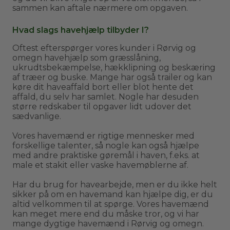
sammen kan aftale nærmere om opgaven.
Hvad slags havehjælp tilbyder I?
Oftest efterspørger vores kunder i Rørvig og
omegn havehjælp som græsslåning,
ukrudtsbekæmpelse, hækklipning og beskæring
af træer og buske. Mange har også trailer og kan
køre dit haveaffald bort eller blot hente det
affald, du selv har samlet. Nogle har desuden
større redskaber til opgaver lidt udover det
sædvanlige.
Vores havemænd er rigtige mennesker med
forskellige talenter, så nogle kan også hjælpe
med andre praktiske gøremål i haven, f.eks. at
male et stakit eller vaske havemøblerne af.
Har du brug for havearbejde, men er du ikke helt
sikker på om en havemand kan hjælpe dig, er du
altid velkommen til at spørge. Vores havemænd
kan meget mere end du måske tror, og vi har
mange dygtige havemænd i Rørvig og omegn.