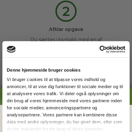
2
Afklar opgave
Du sættes i kontakt med en af
vores havemænd, og sammen
afklarer I evt. spørgsmål og
fastsætter et tidspunkt.
Denne hjemmeside bruger cookies
3
Vi bruger cookies til at tilpasse vores indhold og
annoncer, til at vise dig funktioner til sociale medier og til
at analysere vores trafik. Vi deler også oplysninger om
GRATIS PRISESTIMAT
din brug af vores hjemmeside med vores partnere inden
Arbejdet udføres
for sociale medier, annonceringspartnere og
Du kan slappe af, mens din
Hvad koster det
egentlig
at få
analysepartnere. Vores partnere kan kombinere disse
havemand ordner din have. Du
data med andre oplysninger, du har givet dem, eller som
hjælp i haven?
behøver ikke engang være
de har indsamlet fra din brug af deres tjenester.
hjemme.