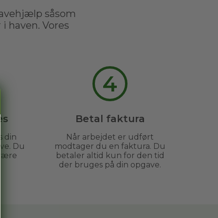
havehjælp såsom
i haven. Vores
4
es
Betal faktura
s din
Når arbejdet er udført
ve. Du
modtager du en faktura. Du
være
betaler altid kun for den tid
der bruges på din opgave.