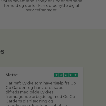
Vores havemænd arbejder under ordnede
forhold og derfor kan du benytte dig af
servicefradraget.
os
Mette
He
Har haft Lykke som havehjælp fra Go
Fan
Go Garden, og har været super
og 
tilfreds med både Lykkes
for
fremragende arbejde og med Go Go
vi
Gardens planlægning og
og
koordinering. Kan klart anbefale
sk