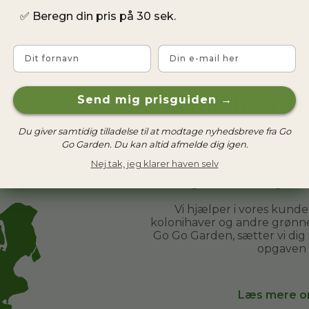
✅
Beregn din pris på 30 sek.
Fornavn
Email
Vi hjælper i
Send mig prisguiden →
Du giver samtidig tilladelse til at modtage nyhedsbreve fra Go
Go Garden. Du kan altid afmelde dig igen.
Hos Go Go Garden har vi h
Nej tak, jeg klarer haven selv
De er helt almindelige menn
tilbringe tid i haven og sa
Vi hjælper i vores kund
kolonihaver og andre grønne 
Go Go Garden, sætter vi dig
opgaven 
Læs mere o