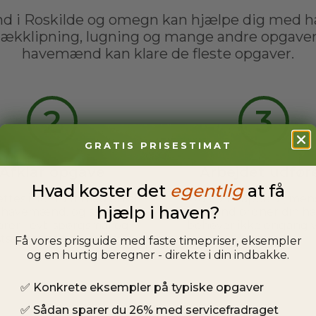
 i Roskilde og omegn kan hjælpe dig med 
hækklipning, lugning og mange andre opgaver 
havemænd kan klare de fleste opgaver.
2
3
GRATIS PRISESTIMAT
Afklar opgave
Arbejdet udfør
Hvad koster det
egentlig
at få
ttes i kontakt med en af
Du kan slappe af, men
hjælp i haven?
s havemænd, og sammen
havemand ordner din ha
arer I evt. spørgsmål og
behøver ikke engang 
stsætter et tidspunkt.
hjemme.
Få vores prisguide med faste timepriser, eksempler
og en hurtig beregner - direkte i din indbakke.
✅
Konkrete eksempler på typiske opgaver
✅
Sådan sparer du 26% med servicefradraget