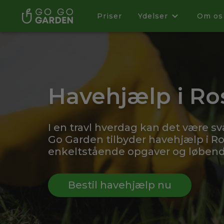
Priser
Ydelser
Om os
Havehjælp i Ro
I en travl hverdag kan det være sv
Go Garden tilbyder havehjælp i Ro
enkeltstående opgaver og løbende
Bestil havehjælp nu