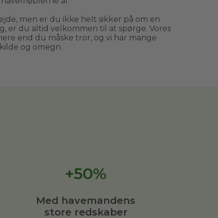
e havemøblerne af.
jde, men er du ikke helt sikker på om en
 er du altid velkommen til at spørge. Vores
e end du måske tror, og vi har mange
kilde og omegn.
+50%
Med havemandens
store redskaber