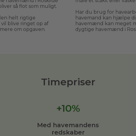
rne havemænd i Roskilde
male et stakit eller vask
iver så flot som muligt.
Har du brug for havearbe
den helt rigtige
havemand kan hjælpe dig,
il blive ringet op af
havemænd kan meget mer
rmere om opgaven.
dygtige havemænd i Ros
Timepriser
+10%
Med havemandens
redskaber