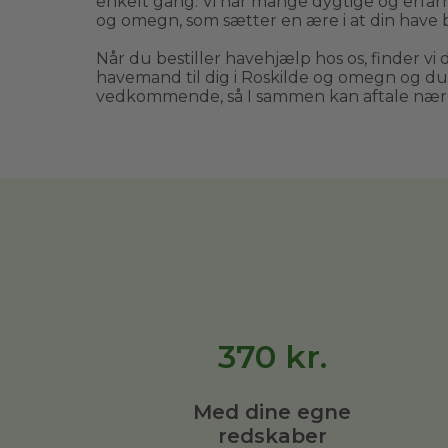
enkelt gang. Vi har mange dygtige og erfa
og omegn, som sætter en ære i at din have bl
Når du bestiller havehjælp hos os, finder vi 
havemand til dig i Roskilde og omegn og du v
vedkommende, så I sammen kan aftale næ
370
kr.
Med dine egne
redskaber