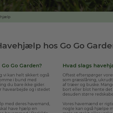
hjælp
Havehjælp hos Go Go Garde
s Go Go Garden?
Hvad slags havehjæ
 vi kan helt sikkert også
Oftest efterspørger vor
 komme i bund med
som græsslåning, ukrud
ing du bare ikke gider.
af træer og buske. Mange 
or havearbejde og i stedet
bort eller blot hente det
desuden større redskaber
ælp med deres havemand,
Vores havemænd er rigti
skal have hjælp en
nogle kan også hjælpe me