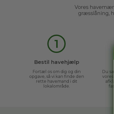
Vores havemænd
græsslåning, 
1
Bestil havehjælp
Fortæl os om dig og din
Du sæ
opgave, så vi kan finde den
vore
rette havemand i dit
afkl
lokalområde.
fa