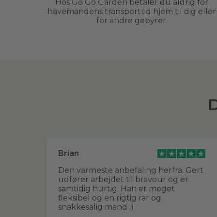
Hos Go Go Garden betaler du aldrig for
havemandens transporttid hjem til dig eller
for andre gebyrer.
D
Brian
g
Den varmeste anbefaling herfra. Gert
udfører arbejdet til bravour og er
g
samtidig hurtig. Han er meget
ver
fleksibel og en rigtig rar og
in
snakkesalig mand :)